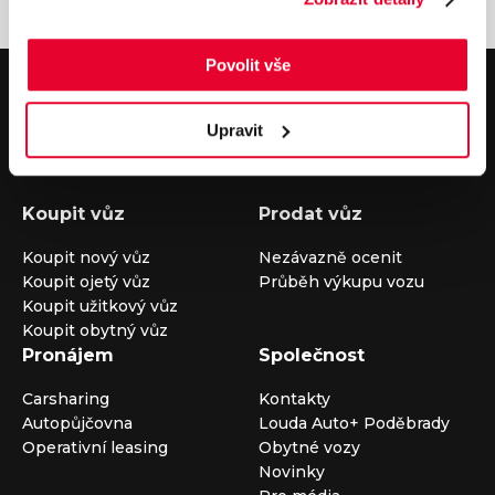
Povolit vše
V případě dotazů volejte číslo nonstop infolinky
+420 325 400 400
nebo nám napište na e-mail
auto@louda.cz
Upravit
Koupit vůz
Prodat vůz
Koupit nový vůz
Nezávazně ocenit
Koupit ojetý vůz
Průběh výkupu vozu
Koupit užitkový vůz
Koupit obytný vůz
Pronájem
Společnost
Carsharing
Kontakty
Autopůjčovna
Louda Auto+ Poděbrady
Operativní leasing
Obytné vozy
Novinky