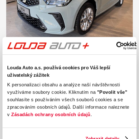
Ročník
2026
SEAT Ibiza Style 1.0 TSI 70 kW
Louda Auto a.s. používá cookies pro Váš lepší
Nájezd
Výkon
uživatelský zážitek
0 km
70 kW
Palivo
Převodovka
K personalizaci obsahu a analýze naší návštěvnosti
Benzín
Manuální
využíváme soubory cookie. Kliknutím na
"Povolit vše"
souhlasíte s používáním všech souborů cookies a se
479 900 Kč
s DPH
zpracováním osobních údajů. Další informace naleznete
Přidat k porovnání
v
Zásadách ochrany osobních údajů
.
Zobrazit detaily