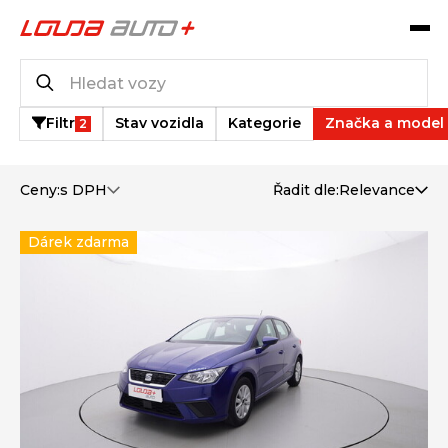
Katalog vozů
2
vozů k dispozici
Filtr
Stav vozidla
Kategorie
Značka a model
2
Ceny:
s DPH
Řadit dle:
Relevance
Dárek zdarma