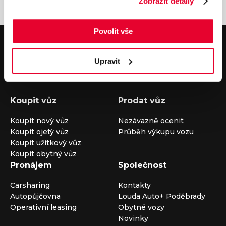
Zobrazit detaily
Povolit vše
V případě dotazů volejte číslo nonstop infolinky
+420 325 400 400
nebo nám napište na e-mail
auto@louda.cz
Upravit
Koupit vůz
Prodat vůz
Koupit nový vůz
Nezávazně ocenit
Koupit ojetý vůz
Průběh výkupu vozu
Koupit užitkový vůz
Koupit obytný vůz
Pronájem
Společnost
Carsharing
Kontakty
Autopůjčovna
Louda Auto+ Poděbrady
Operativní leasing
Obytné vozy
Novinky