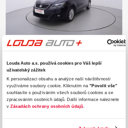
Ročník
2019
SEAT ALHAMBRA Xcellence 1.4 TSI 110 kW
automat
Louda Auto a.s. používá cookies pro Váš lepší
Nájezd
Výkon
uživatelský zážitek
196 037 km
110 kW
K personalizaci obsahu a analýze naší návštěvnosti
Palivo
Převodovka
využíváme soubory cookie. Kliknutím na
Benzín
Automatická
"Povolit vše"
souhlasíte s používáním všech souborů cookies a se
405 990 Kč
s DPH
zpracováním osobních údajů. Další informace naleznete
Přidat k porovnání
v
Zásadách ochrany osobních údajů
.