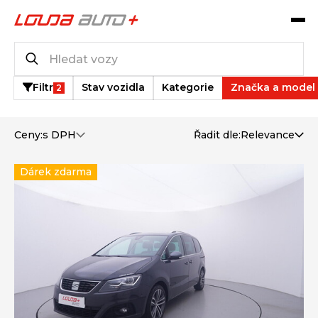
Katalog vozů
2
vozů k dispozici
Filtr
Stav vozidla
Kategorie
Značka a model
2
Ceny:
s DPH
Řadit dle:
Relevance
Dárek zdarma