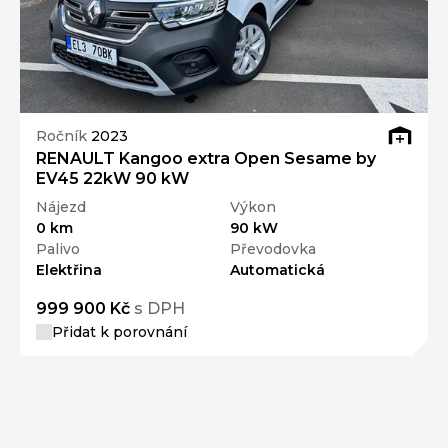
Ročník
2023
RENAULT Kangoo extra Open Sesame by
EV45 22kW 90 kW
Nájezd
Výkon
0 km
90 kW
Palivo
Převodovka
Elektřina
Automatická
999 900 Kč
s DPH
Přidat k porovnání