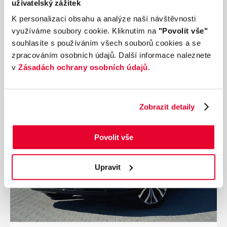
uživatelský zážitek
450 km
125 kW
K personalizaci obsahu a analýze naší návštěvnosti
Palivo
Převodovka
Diesel
Manuální
využíváme soubory cookie. Kliknutím na
"Povolit vše"
souhlasíte s používáním všech souborů cookies a se
902 469 Kč
s DPH
zpracováním osobních údajů. Další informace naleznete
Přidat k porovnání
v
Zásadách ochrany osobních údajů
.
Zobrazit detaily
Povolit vše
Upravit