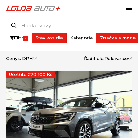
Katalog vozů
6
vozů k dispozici
Filtr
Stav vozidla
Kategorie
Značka a model
2
Ceny:
s DPH
Řadit dle:
Relevance
Ušetříte 270 100 Kč