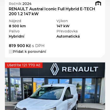
Ročník
2024
RENAULT Austral Iconic Full Hybrid E-TECH
200 1.2 147 kW
Nájezd
Výkon
8 500 km
147 kW
Palivo
Převodovka
Hybridní
Automatická
819 900 Kč
s DPH
Přidat k porovnání
Ušetříte 121 770 Kč