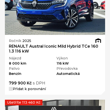
Ročník
2025
RENAULT Austral Iconic Mild Hybrid TCe 160
1.3 116 kW
Nájezd
Výkon
8 000 km
116 kW
Palivo
Převodovka
Benzín
Automatická
799 900 Kč
s DPH
Přidat k porovnání
Ušetříte 113 460 Kč