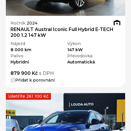
Ročník
2024
RENAULT Austral Iconic Full Hybrid E-TECH
200 1.2 147 kW
Nájezd
Výkon
8 000 km
147 kW
Palivo
Převodovka
Hybridní
Automatická
879 900 Kč
s DPH
Přidat k porovnání
Ušetříte 261 100 Kč