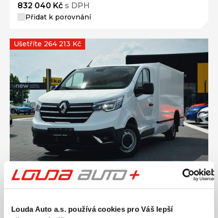
832 040 Kč
s DPH
Přidat k porovnání
Ušetříte 264 213 Kč
Ročník
2024
RENAULT Trafic MRAZÁK L2 dCi 170 Extra 2.0
125 kW
Louda Auto a.s. používá cookies pro Váš lepší
Nájezd
Výkon