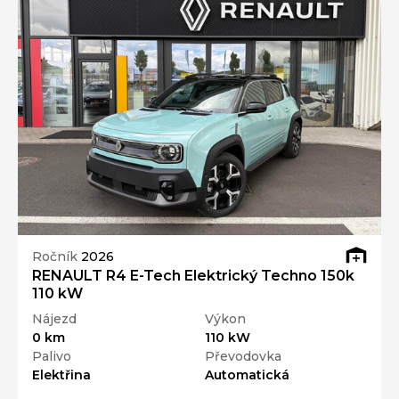
Ročník
2026
RENAULT R4 E-Tech Elektrický Techno 150k
110 kW
Nájezd
Výkon
0 km
110 kW
Palivo
Převodovka
Elektřina
Automatická