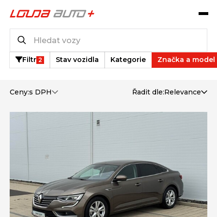
Katalog vozů
3
vozů k dispozici
Filtr
Stav vozidla
Kategorie
Značka a model
2
Ceny:
s DPH
Řadit dle:
Relevance