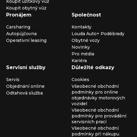
Koupit užitkový vůz
Koupit obytný vůz
Pronájem
Společnost
Carsharing
Kontakty
Autopůjčovna
Louda Auto+ Poděbrady
Operativní leasing
Obytné vozy
Novinky
Pro média
Kariéra
Servisní služby
Důležité odkazy
Servis
Cookies
Objednání online
Všeobecné obchodní
podmínky pro online
Odtahová služba
objednávky motorových
vozidel
Všeobecné obchodní
podmínky pro provádění
servisních prací
Všeobecné obchodní
podmínky při nákupu