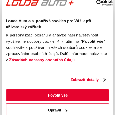
Dárek zdarma
Louda Auto a.s. používá cookies pro Váš lepší
uživatelský zážitek
K personalizaci obsahu a analýze naší návštěvnosti
využíváme soubory cookie. Kliknutím na
"Povolit vše"
souhlasíte s používáním všech souborů cookies a se
zpracováním osobních údajů. Další informace naleznete
v
Zásadách ochrany osobních údajů
.
Zobrazit detaily
Ročník
2017
Povolit vše
RENAULT TALISMAN 1.6 TCe 110 kW automat
Nájezd
Výkon
154 421 km
110 kW
Upravit
Palivo
Převodovka