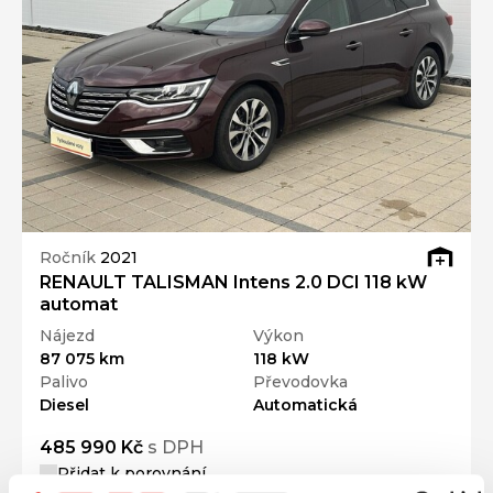
Ročník
2021
RENAULT TALISMAN Intens 2.0 DCI 118 kW
automat
Nájezd
Výkon
87 075 km
118 kW
Palivo
Převodovka
Diesel
Automatická
485 990 Kč
s DPH
Přidat k porovnání