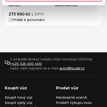
Benzín
Automatická
273 990 Kč
s DPH
Přidat k porovnání
V případě dotazů volejte číslo nonstop infolinky
+420 325 400 400
nebo nám napište na e-mail
auto@louda.cz
Koupit vůz
Prodat vůz
Koupit nový vůz
Nezávazně ocenit
Koupit ojetý vůz
Průběh výkupu vozu