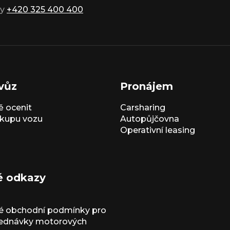
ky
+420 325 400 400
vůz
Pronájem
 ocenit
Carsharing
kupu vozu
Autopůjčovna
Operativní leasing
é odkazy
é obchodní podmínky pro
jednávky motorových