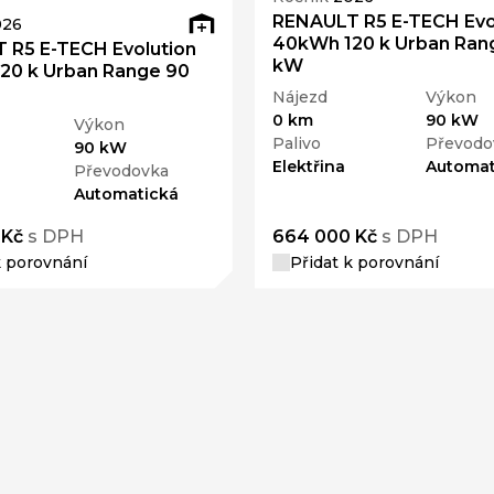
RENAULT R5 E-TECH Evo
026
40kWh 120 k Urban Ran
 R5 E-TECH Evolution
kW
20 k Urban Range 90
Nájezd
Výkon
0 km
90 kW
Výkon
Palivo
Převodo
90 kW
Elektřina
Automat
Převodovka
Automatická
 Kč
s DPH
664 000 Kč
s DPH
k porovnání
Přidat k porovnání