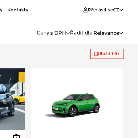
y
Kontakty
Přihlásit se
CZ
Ceny:
Řadit dle:
s DPH
Relevance
Uložit filtr