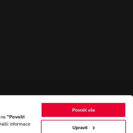
Povolit vše
m na
"Povolit
Zpět nahoru
alší informace
Upravit