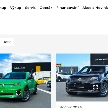
kup
Výkup
Servis
Operák
Financování
Akce a Novink
R5
Ročník
2026