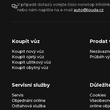
V případě dotazů volejte číslo nonstop infolin
nebo nám napište na e-mail
auto@louda.cz
Koupit vůz
Prodat 
Koupit nový vůz
Nezávazně
Koupit ojetý vůz
Průběh vý
Koupit užitkový vůz
Koupit obytný vůz
Servisní služby
Důležit
Servis
Cookies
Objednání online
Všeobecn
Odtahová služba
online ob