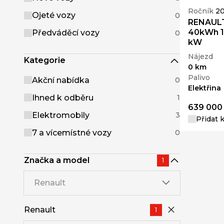
Ročník
2
Ojeté vozy
0
RENAULT
40kWh 1
Předváděcí vozy
0
kW
Nájezd
Kategorie
0 km
Palivo
Akční nabídka
0
Elektřina
Ihned k odběru
1
639 000
Elektromobily
3
Přidat 
7 a vícemístné vozy
0
Značka a model
1
Renault
Renault
1