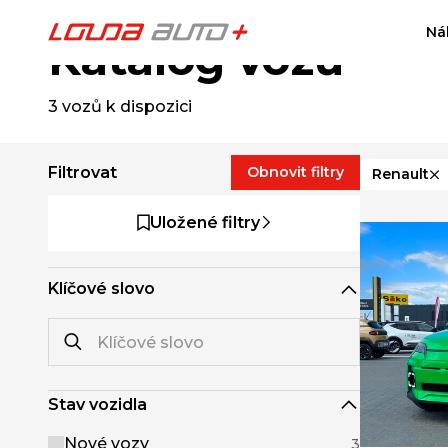
Ná
Katalog vozů
3
vozů k dispozici
Filtrovat
Obnovit filtry
Renault
Uložené filtry
Klíčové slovo
Stav vozidla
Nové vozy
3