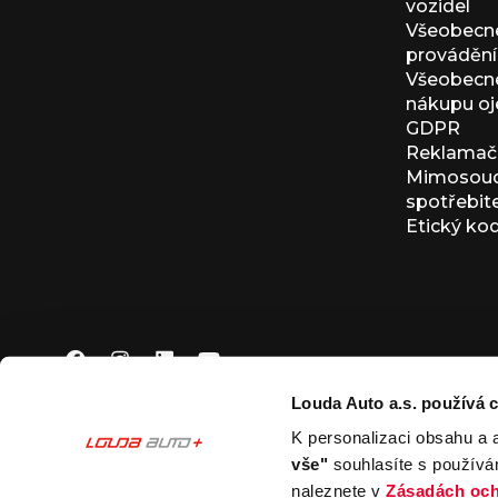
vozidel
Všeobecn
provádění 
Všeobecné
nákupu oj
GDPR
Reklamačn
Mimosoudn
spotřebit
Etický ko
Louda Auto a.s. používá c
K personalizaci obsahu a 
© 2026 Louda Auto a.s.
Všechna práva vyhrazena
vše"
souhlasíte s používá
This site is protected by reCAPTCHA and the Google
Pr
naleznete v
Zásadách och