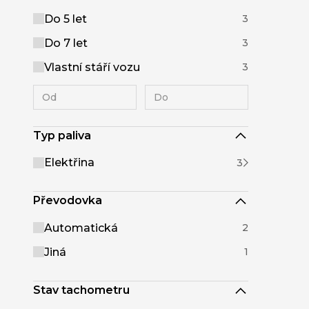
Do 5 let
3
Do 7 let
3
Vlastní stáří vozu
3
Typ paliva
Elektřina
3
Převodovka
Automatická
2
Jiná
1
Stav tachometru