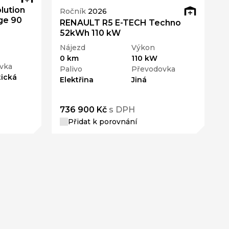
lution
Ročník
2026
ge 90
RENAULT R5 E-TECH Techno
52kWh 110 kW
Nájezd
Výkon
0 km
110 kW
vka
Palivo
Převodovka
ická
Elektřina
Jiná
736 900 Kč
s DPH
Přidat k porovnání