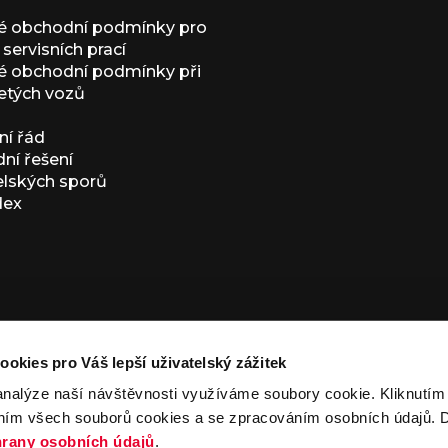
é obchodní podmínky pro
servisních prací
 obchodní podmínky při
etých vozů
í řád
í řešení
elských sporů
dex
ookies pro Váš lepší uživatelský zážitek
analýze naší návštěvnosti využíváme soubory cookie. Kliknutí
ním všech souborů cookies a se zpracováním osobních údajů. D
ivacy Policy
and
Terms of Service
apply.
rany osobních údajů
.