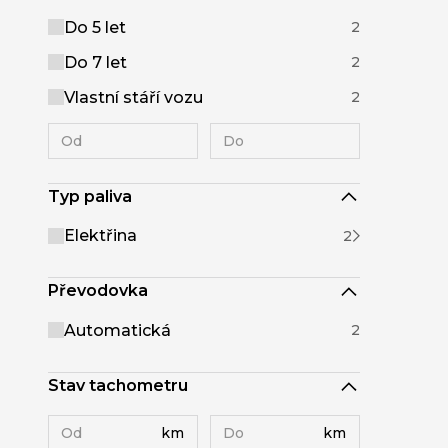
Do 5 let
2
Do 7 let
2
Vlastní stáří vozu
2
Typ paliva
Elektřina
2
Převodovka
Automatická
2
Stav tachometru
km
km