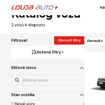
Ná
Katalog vozů
2
vozů k dispozici
Filtrovat
Obnovit filtry
Renault
Uložené filtry
Klíčové slovo
Stav vozidla
Nové vozy
1