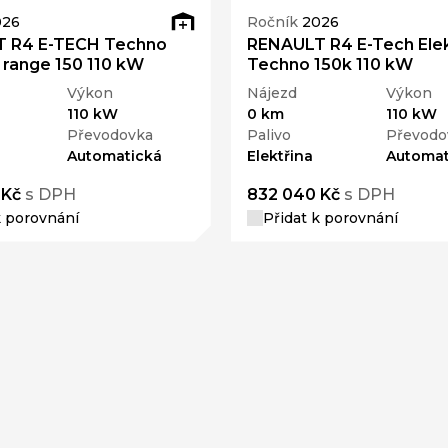
026
Ročník
2026
 R4 E-TECH Techno
RENAULT R4 E-Tech Elek
range 150 110 kW
Techno 150k 110 kW
Výkon
Nájezd
Výkon
110 kW
0 km
110 kW
Převodovka
Palivo
Převodo
Automatická
Elektřina
Automat
 Kč
s DPH
832 040 Kč
s DPH
k porovnání
Přidat k porovnání