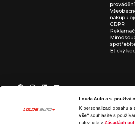
provádění 
Všeobecné
nákupu oj
GDPR
Reklamačn
Mimosoudn
spotřebit
Etický ko
Louda Auto a.s. používá c
K personalizaci obsahu a 
© 2026 Louda Auto a.s.
Všechna práva vyhrazena
vše"
souhlasíte s používá
This site is protected by reCAPTCHA and the Google
Pr
naleznete v
Zásadách och
Nastavení souborů cookies