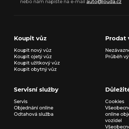
nebo nám napište na e-mail
auto@louda.cz
Koupit vůz
Prodat 
Koupit nový vůz
Nezávazně
Koupit ojetý vůz
Průběh vý
Koupit užitkový vůz
Koupit obytný vůz
Servisní služby
Důležit
Servis
Cookies
Objednání online
Všeobecn
Odtahová služba
online ob
vozidel
Všeobecn