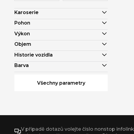
Karoserie
Pohon
Výkon
Objem
Historie vozidla
Barva
Všechny parametry
V případě dotazů volejte číslo nonstop infolin