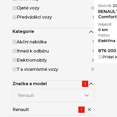
Ročník
2
Ojeté vozy
0
RENAULT
Comfort 
Předváděcí vozy
1
Nájezd
0 km
Kategorie
Palivo
Elektřina
Akční nabídka
1
876 000
Ihned k odběru
1
Přidat 
Elektromobily
2
7 a vícemístné vozy
0
Značka a model
1
Renault
Renault
1