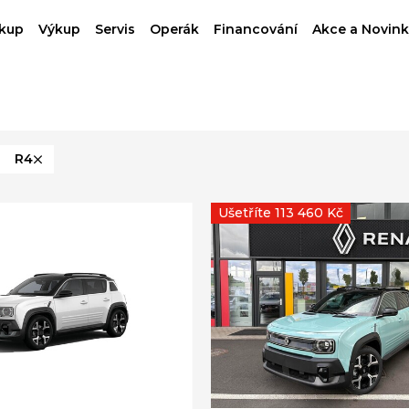
kup
Výkup
Servis
Operák
Financování
Akce a Novink
R4
Ušetříte 113 460 Kč