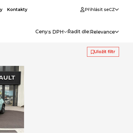
y
Kontakty
Přihlásit se
CZ
Ceny:
Řadit dle:
s DPH
Relevance
Uložit filtr