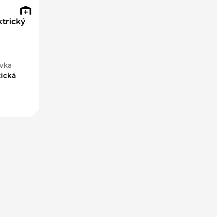
trický
vka
ická