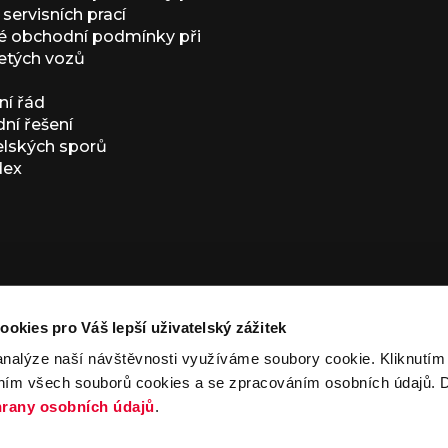
servisních prací
 obchodní podmínky při
etých vozů
í řád
í řešení
elských sporů
dex
ookies pro Váš lepší uživatelský zážitek
analýze naší návštěvnosti využíváme soubory cookie. Kliknutí
ním všech souborů cookies a se zpracováním osobních údajů. D
ivacy Policy
and
Terms of Service
apply.
rany osobních údajů
.