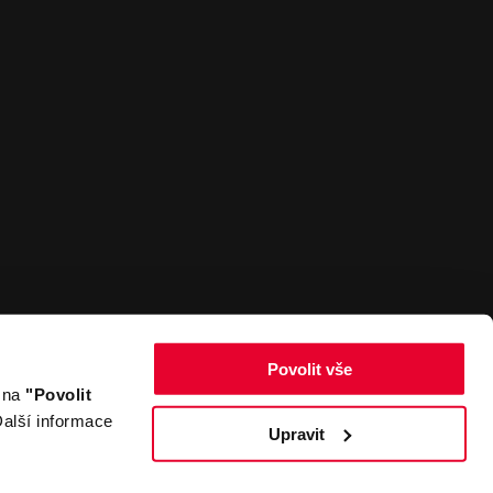
Povolit vše
m na
"Povolit
Zpět nahoru
alší informace
Upravit