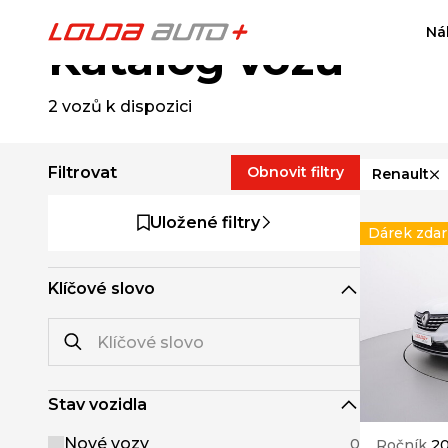
Ná
Katalog vozů
2
vozů k dispozici
Filtrovat
Obnovit filtry
Renault
Uložené filtry
Dárek zda
Klíčové slovo
Stav vozidla
Nové vozy
0
Ročník
2