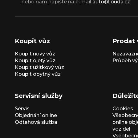
nebo nám napište na e-mail
auto@louda.cz
Koupit vůz
Prodat 
Koupit nový vůz
Nezávazně
Koupit ojetý vůz
Průběh vý
Koupit užitkový vůz
Koupit obytný vůz
Servisní služby
Důležit
Servis
Cookies
Objednání online
Všeobecn
Odtahová služba
online ob
vozidel
Všeobecn