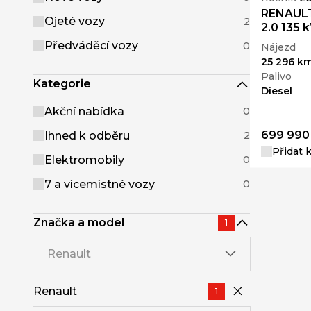
RENAULT 
Ojeté vozy
2
2.0 135
Předváděcí vozy
0
Nájezd
25 296 k
Palivo
Kategorie
Diesel
Akční nabídka
0
699 990
Ihned k odběru
2
Přidat 
Elektromobily
0
7 a vícemístné vozy
0
Značka a model
1
Renault
Renault
1