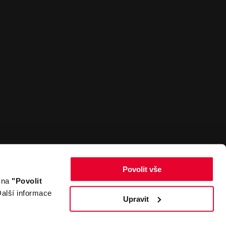
Povolit vše
m na
"Povolit
Zpět nahoru
alší informace
Upravit