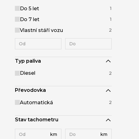
Do 5 let
1
Do 7 let
1
Vlastní stáří vozu
2
Typ paliva
Diesel
2
Převodovka
Automatická
2
Stav tachometru
km
km