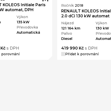
KOLEOS Initiale Paris
Ročník
2018
 kW automat, DPH
RENAULT KOLEOS Initial
2.0 dCi 130 kW automat
Výkon
m
135 kW
Nájezd
Výkon
Převodovka
121 164 km
130 kW
Automatická
Palivo
Převodo
Diesel
Automat
 Kč
s DPH
419 990 Kč
s DPH
k porovnání
Přidat k porovnání