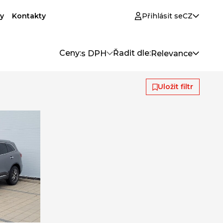
y
Kontakty
Přihlásit se
CZ
Ceny:
Řadit dle:
s DPH
Relevance
Uložit filtr