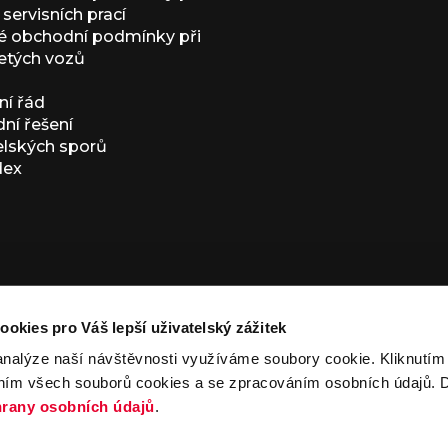
servisních prací
 obchodní podmínky při
etých vozů
í řád
í řešení
elských sporů
dex
ookies pro Váš lepší uživatelský zážitek
analýze naší návštěvnosti využíváme soubory cookie. Kliknutí
ním všech souborů cookies a se zpracováním osobních údajů. D
ivacy Policy
and
Terms of Service
apply.
rany osobních údajů
.