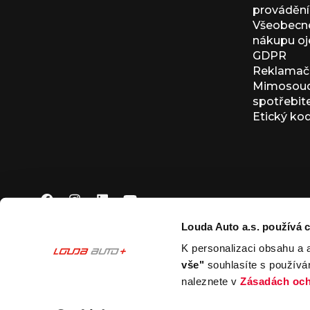
provádění 
Všeobecné
nákupu oj
GDPR
Reklamačn
Mimosoudn
spotřebit
Etický ko
Louda Auto a.s. používá c
K personalizaci obsahu a 
© 2026 Louda Auto a.s.
Všechna práva vyhrazena
vše"
souhlasíte s používá
This site is protected by reCAPTCHA and the Google
Pr
naleznete v
Zásadách och
Nastavení souborů cookies