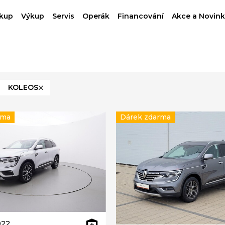
kup
Výkup
Servis
Operák
Financování
Akce a Novink
KOLEOS
rma
Dárek zdarma
022