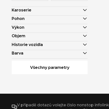
Karoserie
Pohon
Výkon
Objem
Historie vozidla
Barva
Všechny parametry
V případě dotazů volejte číslo nonstop infolin