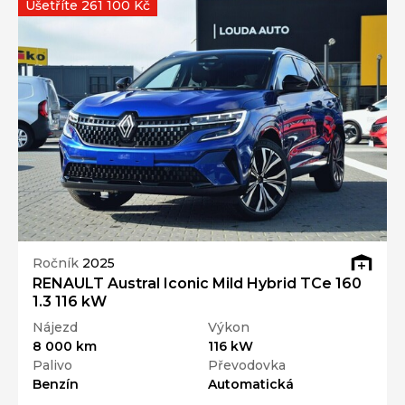
Ušetříte 261 100 Kč
Ročník
2025
RENAULT Austral Iconic Mild Hybrid TCe 160
1.3 116 kW
Nájezd
Výkon
8 000 km
116 kW
Palivo
Převodovka
Benzín
Automatická