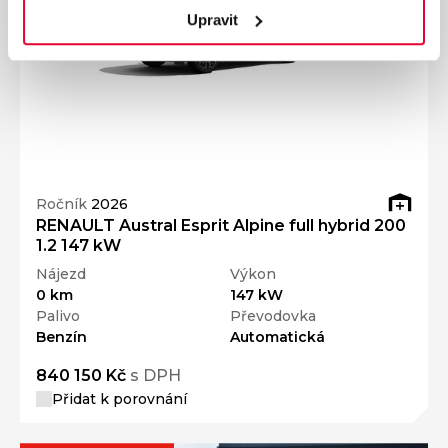
Upravit
Ročník
2026
RENAULT Austral Esprit Alpine full hybrid 200
1.2 147 kW
Nájezd
Výkon
0 km
147 kW
Palivo
Převodovka
Benzín
Automatická
840 150 Kč
s DPH
Přidat k porovnání