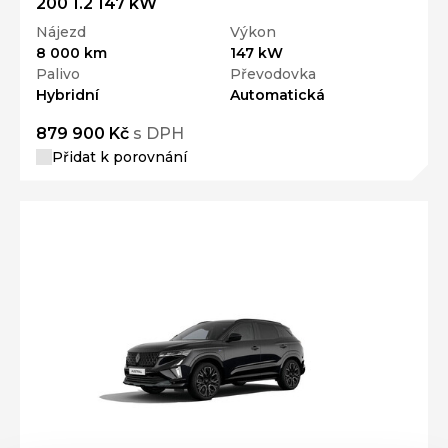
200 1.2 147 kW
Nájezd
Výkon
8 000 km
147 kW
Palivo
Převodovka
Hybridní
Automatická
879 900 Kč
s DPH
Přidat k porovnání