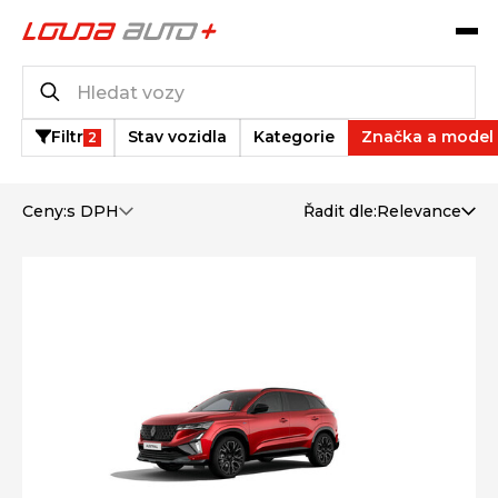
Katalog vozů
8
vozů k dispozici
Filtr
Stav vozidla
Kategorie
Značka a model
2
Ceny:
s DPH
Řadit dle:
Relevance