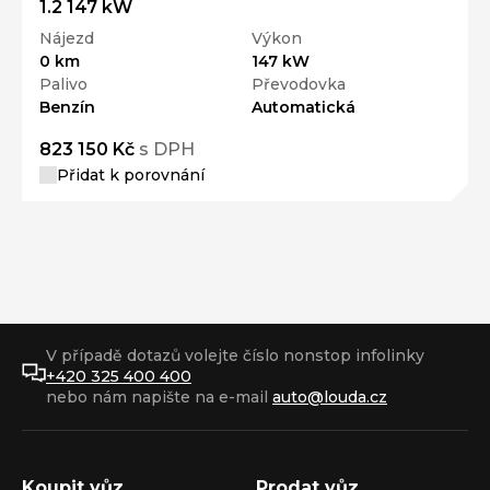
1.2 147 kW
Nájezd
Výkon
0 km
147 kW
Palivo
Převodovka
Benzín
Automatická
823 150 Kč
s DPH
Přidat k porovnání
V případě dotazů volejte číslo nonstop infolinky
+420 325 400 400
nebo nám napište na e-mail
auto@louda.cz
Koupit vůz
Prodat vůz