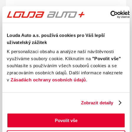
Ročník
2026
RENAULT Austral Esprit Alpine full hybrid 200
Louda Auto a.s. používá cookies pro Váš lepší
1.2 147 kW
uživatelský zážitek
Nájezd
Výkon
0 km
147 kW
K personalizaci obsahu a analýze naší návštěvnosti
Palivo
Převodovka
využíváme soubory cookie. Kliknutím na
"Povolit vše"
Benzín
Automatická
souhlasíte s používáním všech souborů cookies a se
zpracováním osobních údajů. Další informace naleznete
829 100 Kč
s DPH
v
Zásadách ochrany osobních údajů
.
Přidat k porovnání
Ušetříte 183 850 Kč
Zobrazit detaily
Povolit vše