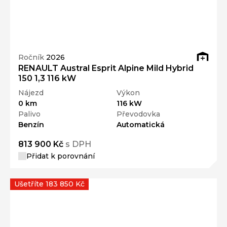
Ročník
2026
RENAULT Austral Esprit Alpine Mild Hybrid
150 1,3 116 kW
Nájezd
Výkon
0 km
116 kW
Palivo
Převodovka
Benzín
Automatická
813 900 Kč
s DPH
Přidat k porovnání
Ušetříte 183 850 Kč