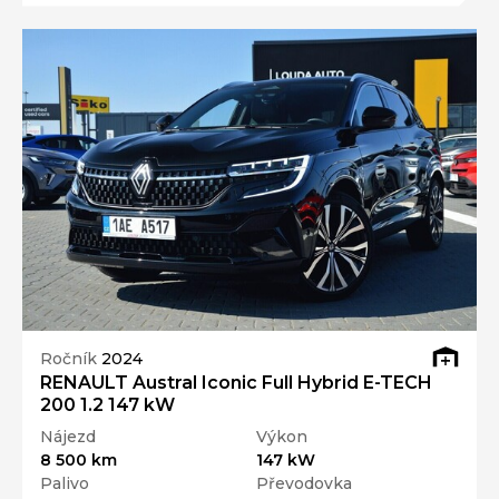
Ročník
2024
RENAULT Austral Iconic Full Hybrid E-TECH
200 1.2 147 kW
Nájezd
Výkon
8 500 km
147 kW
Palivo
Převodovka