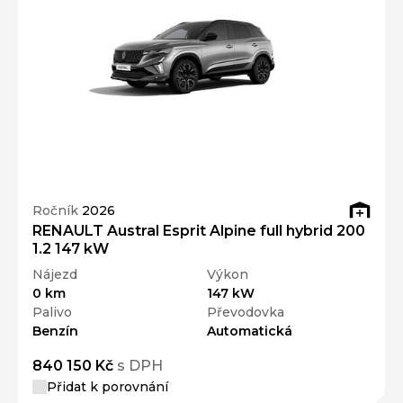
Ročník
2026
RENAULT Austral Esprit Alpine full hybrid 200
1.2 147 kW
Nájezd
Výkon
0 km
147 kW
Palivo
Převodovka
Benzín
Automatická
840 150 Kč
s DPH
Přidat k porovnání