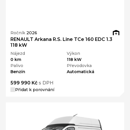
Ročník
2026
RENAULT Arkana R.S. Line TCe 160 EDC 1.3
118 kW
Nájezd
Výkon
0 km
118 kW
Palivo
Převodovka
Benzín
Automatická
599 990 Kč
s DPH
Přidat k porovnání