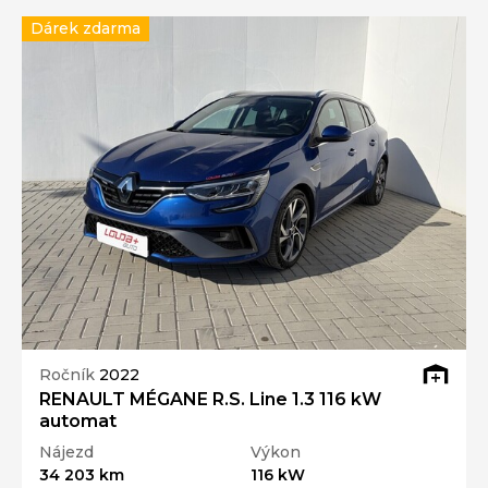
Dárek zdarma
Ročník
2022
RENAULT MÉGANE R.S. Line 1.3 116 kW
automat
Nájezd
Výkon
34 203 km
116 kW