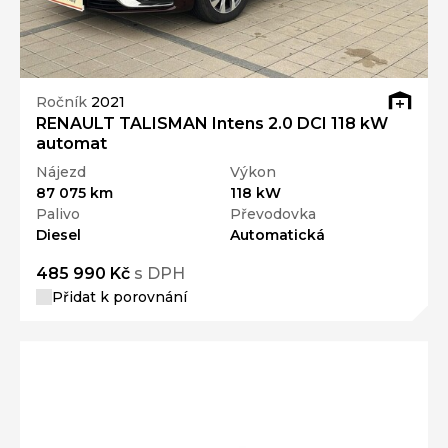
Ročník
2021
RENAULT TALISMAN Intens 2.0 DCI 118 kW
automat
Nájezd
Výkon
87 075 km
118 kW
Palivo
Převodovka
Diesel
Automatická
485 990 Kč
s DPH
Přidat k porovnání