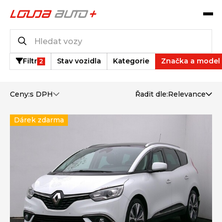
Katalog vozů
84
vozů k dispozici
Filtr
Stav vozidla
Kategorie
Značka a model
2
Ceny:
s DPH
Řadit dle:
Relevance
Dárek zdarma