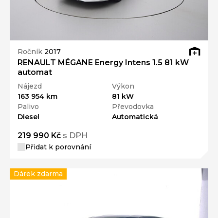
Ročník
2017
RENAULT MÉGANE Energy Intens 1.5 81 kW
automat
Nájezd
Výkon
163 954 km
81 kW
Palivo
Převodovka
Diesel
Automatická
219 990 Kč
s DPH
Přidat k porovnání
Dárek zdarma