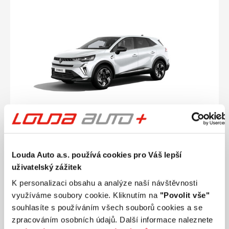
Ročník
2026
Louda Auto a.s. používá cookies pro Váš lepší
RENAULT Symbioz Techno Mild Hybrid 140
uživatelský zážitek
1,3 103 kW
K personalizaci obsahu a analýze naší návštěvnosti
Nájezd
Výkon
0 km
103 kW
využíváme soubory cookie. Kliknutím na
"Povolit vše"
Palivo
Převodovka
souhlasíte s používáním všech souborů cookies a se
Benzín
Manuální
zpracováním osobních údajů. Další informace naleznete