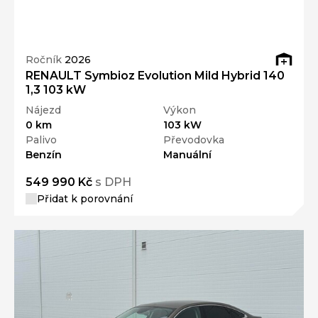
Ročník
2026
RENAULT Symbioz Evolution Mild Hybrid 140
1,3 103 kW
Nájezd
Výkon
0 km
103 kW
Palivo
Převodovka
Benzín
Manuální
549 990 Kč
s DPH
Přidat k porovnání