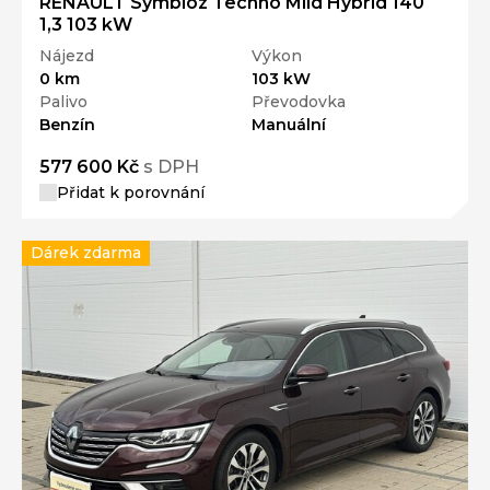
RENAULT Symbioz Techno Mild Hybrid 140
1,3 103 kW
Nájezd
Výkon
0 km
103 kW
Palivo
Převodovka
Benzín
Manuální
577 600 Kč
s DPH
Přidat k porovnání
Dárek zdarma