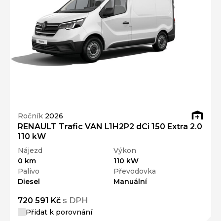
Ročník
2026
RENAULT Trafic VAN L1H2P2 dCi 150 Extra 2.0
110 kW
Nájezd
Výkon
0 km
110 kW
Palivo
Převodovka
Diesel
Manuální
720 591 Kč
s DPH
Přidat k porovnání