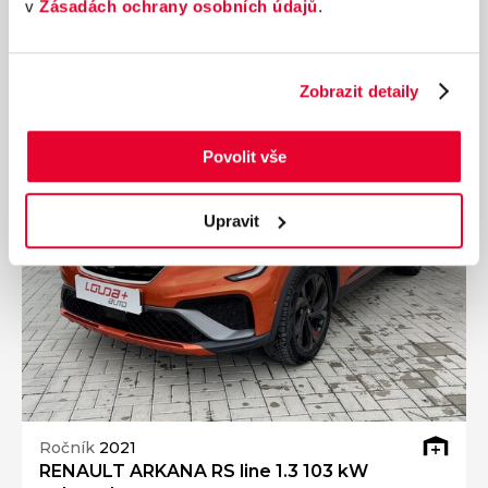
v
Zásadách ochrany osobních údajů
.
556 900 Kč
s DPH
Přidat k porovnání
Zobrazit detaily
Dárek zdarma
Povolit vše
Upravit
Ročník
2021
RENAULT ARKANA RS line 1.3 103 kW