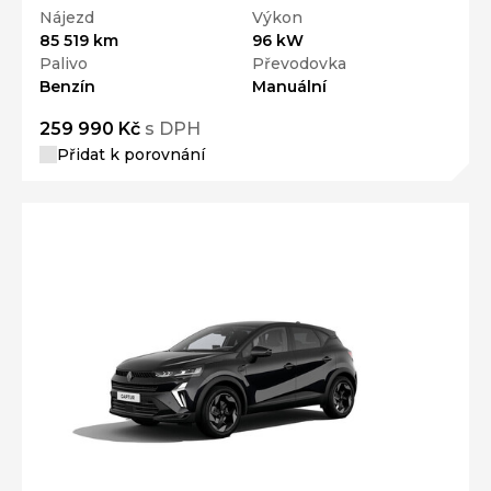
Nájezd
Výkon
85 519 km
96 kW
Palivo
Převodovka
Benzín
Manuální
259 990 Kč
s DPH
Přidat k porovnání