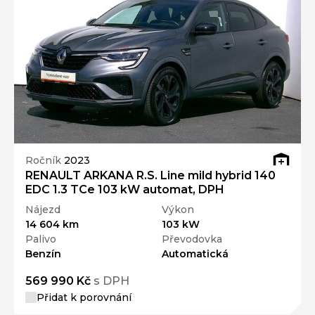
Ročník
2023
RENAULT ARKANA R.S. Line mild hybrid 140
EDC 1.3 TCe 103 kW automat, DPH
Nájezd
Výkon
14 604 km
103 kW
Palivo
Převodovka
Benzín
Automatická
569 990 Kč
s DPH
Přidat k porovnání