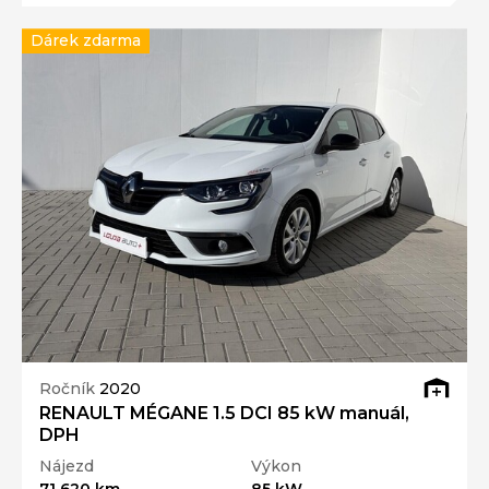
Dárek zdarma
Ročník
2020
RENAULT MÉGANE 1.5 DCI 85 kW manuál,
DPH
Nájezd
Výkon
71 620 km
85 kW