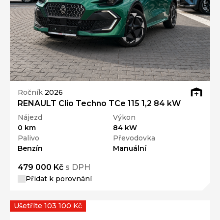
Ročník
2026
RENAULT Clio Techno TCe 115 1,2 84 kW
Nájezd
Výkon
0 km
84 kW
Palivo
Převodovka
Benzín
Manuální
479 000 Kč
s DPH
Přidat k porovnání
Ušetříte 103 100 Kč