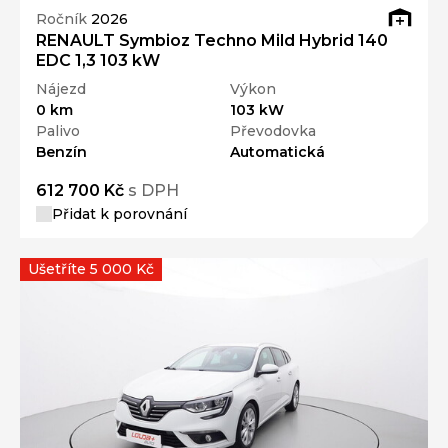
Ročník
2026
RENAULT Symbioz Techno Mild Hybrid 140
EDC 1,3 103 kW
Nájezd
Výkon
0 km
103 kW
Palivo
Převodovka
Benzín
Automatická
612 700 Kč
s DPH
Přidat k porovnání
Ušetříte 5 000 Kč