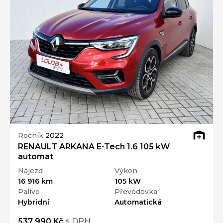
Ročník
2022
RENAULT ARKANA E-Tech 1.6 105 kW
automat
Nájezd
Výkon
16 916 km
105 kW
Palivo
Převodovka
Hybridní
Automatická
537 990 Kč
s DPH