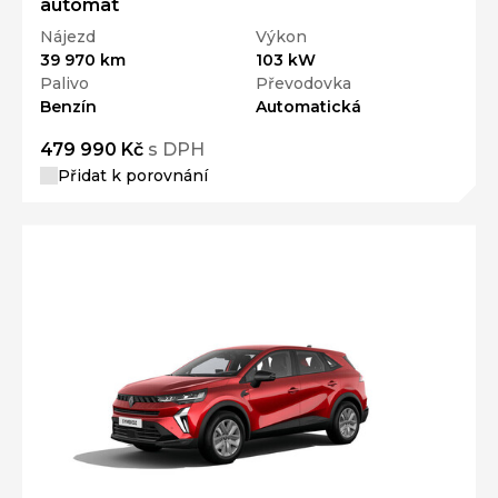
automat
Nájezd
Výkon
39 970 km
103 kW
Palivo
Převodovka
Benzín
Automatická
479 990 Kč
s DPH
Přidat k porovnání