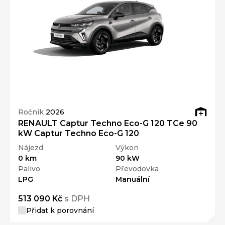
Ročník
2026
RENAULT Captur Techno Eco-G 120 TCe 90
kW Captur Techno Eco-G 120
Nájezd
Výkon
0 km
90 kW
Palivo
Převodovka
LPG
Manuální
513 090 Kč
s DPH
Přidat k porovnání