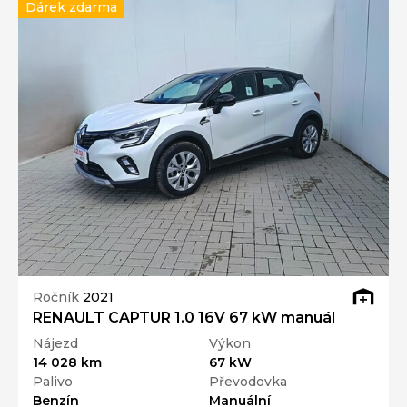
Dárek zdarma
Ročník
2021
RENAULT CAPTUR 1.0 16V 67 kW manuál
Nájezd
Výkon
14 028 km
67 kW
Palivo
Převodovka
Benzín
Manuální