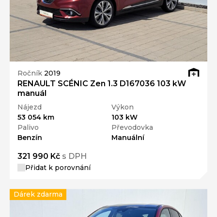
Ročník
2019
RENAULT SCÉNIC Zen 1.3 D167036 103 kW
manuál
Nájezd
Výkon
53 054 km
103 kW
Palivo
Převodovka
Benzín
Manuální
321 990 Kč
s DPH
Přidat k porovnání
Dárek zdarma