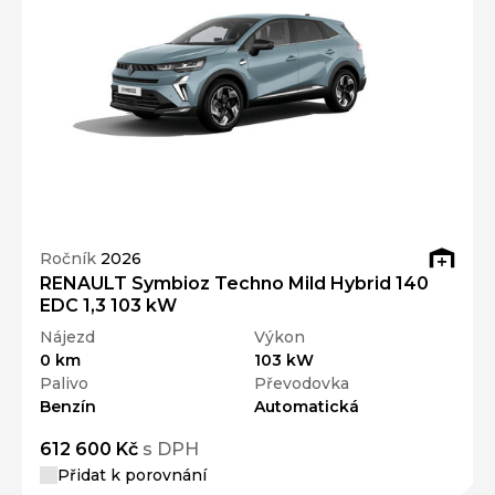
Ročník
2026
RENAULT Symbioz Techno Mild Hybrid 140
EDC 1,3 103 kW
Nájezd
Výkon
0 km
103 kW
Palivo
Převodovka
Benzín
Automatická
612 600 Kč
s DPH
Přidat k porovnání