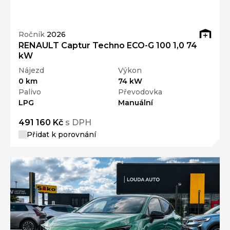
Ročník
2026
RENAULT Captur Techno ECO-G 100 1,0 74
kW
Nájezd
Výkon
0 km
74 kW
Palivo
Převodovka
LPG
Manuální
491 160 Kč
s DPH
Přidat k porovnání