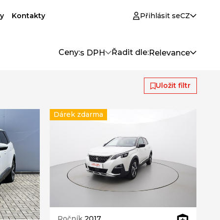
y
Kontakty
Přihlásit se
CZ
Ceny:
Řadit dle:
s DPH
Relevance
Uložit filtr
Dárek zdarma
Ročník
2017