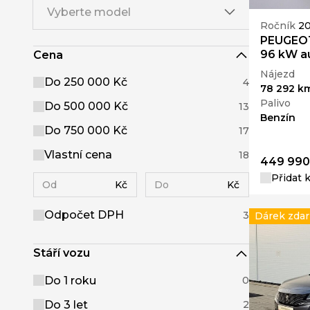
Vyberte model
Ročník
20
PEUGEOT 
96 kW a
Cena
Nájezd
Do 250 000 Kč
4
78 292 k
Palivo
Do 500 000 Kč
13
Benzín
Do 750 000 Kč
17
Vlastní cena
18
449 990
Přidat 
Kč
Kč
Odpočet DPH
3
Dárek zda
Stáří vozu
Do 1 roku
0
Do 3 let
2