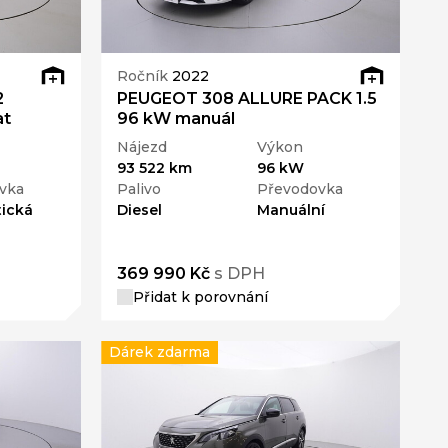
Ročník
2022
2
PEUGEOT 308 ALLURE PACK 1.5
at
96 kW manuál
Nájezd
Výkon
93 522 km
96 kW
vka
Palivo
Převodovka
ická
Diesel
Manuální
369 990 Kč
s DPH
Přidat k porovnání
Dárek zdarma