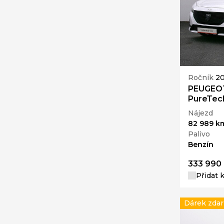
Ročník
2
PEUGEOT
PureTec
Nájezd
82 989 k
Palivo
Benzín
333 990
Přidat 
Dárek zda