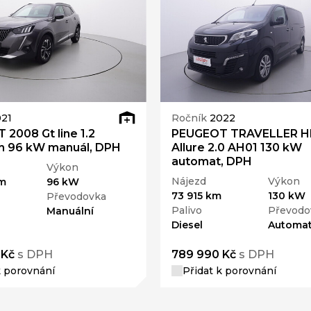
21
Ročník
2022
2008 Gt line 1.2
PEUGEOT TRAVELLER H
h 96 kW manuál, DPH
Allure 2.0 AH01 130 kW
automat, DPH
Výkon
Nájezd
Výkon
km
96 kW
73 915 km
130 kW
Převodovka
Palivo
Převodo
Manuální
Diesel
Automat
 Kč
s DPH
789 990 Kč
s DPH
k porovnání
Přidat k porovnání