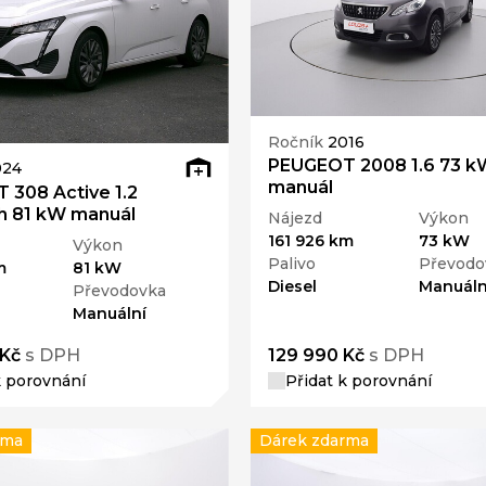
Ročník
2016
PEUGEOT 2008 1.6 73 k
024
manuál
 308 Active 1.2
h 81 kW manuál
Nájezd
Výkon
161 926 km
73 kW
Výkon
Palivo
Převodo
m
81 kW
Diesel
Manuáln
Převodovka
Manuální
 Kč
s DPH
129 990 Kč
s DPH
k porovnání
Přidat k porovnání
rma
Dárek zdarma