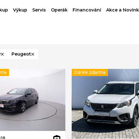
kup
Výkup
Servis
Operák
Financování
Akce a Novink
y
Peugeot
rma
Dárek zdarma
18