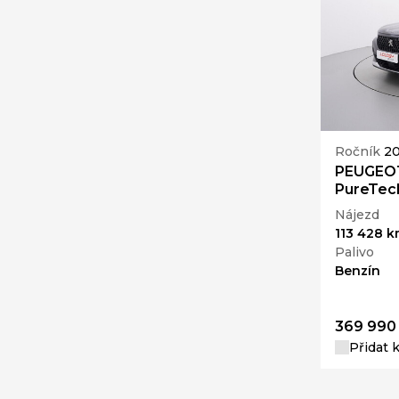
Ročník
20
PEUGEOT 
PureTec
Nájezd
113 428 
Palivo
Benzín
369 990
Přidat 