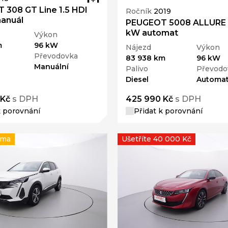
 308 GT Line 1.5 HDI
Ročník
2019
anuál
PEUGEOT 5008 ALLURE 1
kW automat
Výkon
m
96 kW
Nájezd
Výkon
Převodovka
83 938 km
96 kW
Manuální
Palivo
Převodo
Diesel
Automat
 Kč
s DPH
425 990 Kč
s DPH
k porovnání
Přidat k porovnání
rma
Ušetříte 40 000 Kč