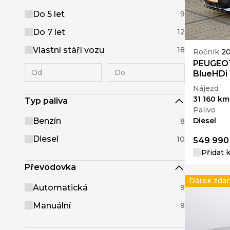
Do 5 let
9
Do 7 let
12
Vlastní stáří vozu
18
Ročník
2
PEUGEO
BlueHDi 
Nájezd
31 160 km
Typ paliva
Palivo
Diesel
Benzín
8
Diesel
10
549 990
Přidat 
Převodovka
Dárek zda
Automatická
9
Manuální
9