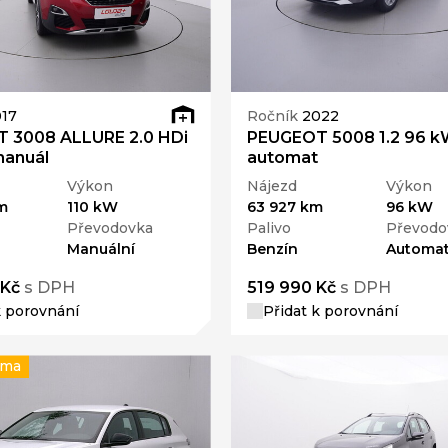
17
Ročník
2022
 3008 ALLURE 2.0 HDi
PEUGEOT 5008 1.2 96 
manuál
automat
Výkon
Nájezd
Výkon
m
110 kW
63 927 km
96 kW
Převodovka
Palivo
Převodo
Manuální
Benzín
Automat
 Kč
s DPH
519 990 Kč
s DPH
k porovnání
Přidat k porovnání
rma