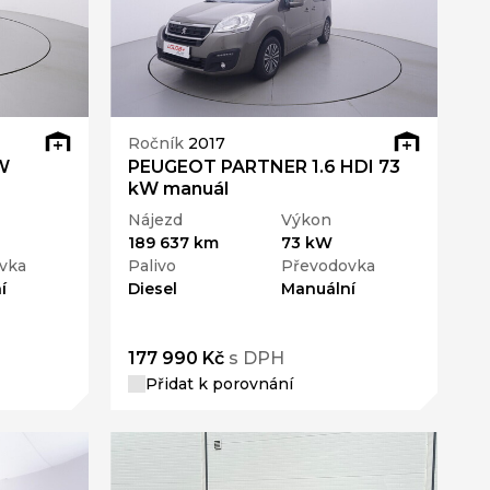
Ročník
2017
W
PEUGEOT PARTNER 1.6 HDI 73
kW manuál
Nájezd
Výkon
189 637 km
73 kW
vka
Palivo
Převodovka
í
Diesel
Manuální
177 990 Kč
s DPH
Přidat k porovnání