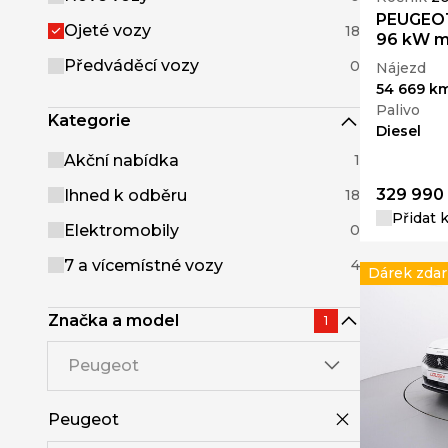
PEUGEOT
Ojeté vozy
18
96 kW m
Předváděcí vozy
0
Nájezd
54 669 k
Palivo
Kategorie
Diesel
Akční nabídka
1
329 990
Ihned k odběru
18
Přidat 
Elektromobily
0
7 a vícemístné vozy
4
Dárek zda
Značka a model
1
Peugeot
Peugeot