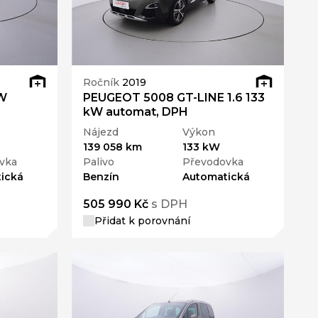
Ročník
2019
kW
PEUGEOT 5008 GT-LINE 1.6 133
kW automat, DPH
Nájezd
Výkon
139 058 km
133 kW
vka
Palivo
Převodovka
ická
Benzín
Automatická
505 990 Kč
s DPH
Přidat k porovnání