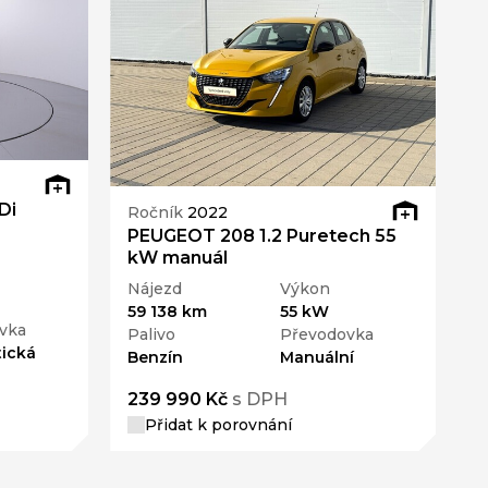
Di
Ročník
2022
PEUGEOT 208 1.2 Puretech 55
kW manuál
Nájezd
Výkon
59 138 km
55 kW
vka
Palivo
Převodovka
ická
Benzín
Manuální
239 990 Kč
s DPH
Přidat k porovnání