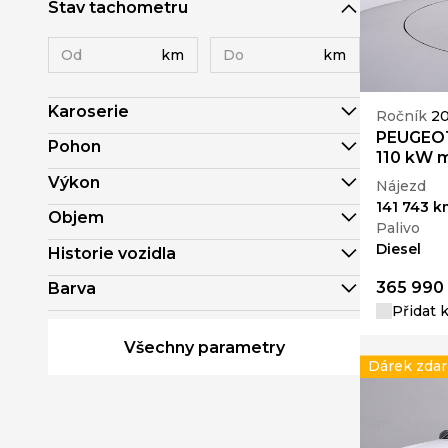
Stav tachometru
km
km
Karoserie
Ročník
20
PEUGEOT
Pohon
110 kW 
Výkon
Nájezd
141 743 k
Objem
Palivo
Diesel
Historie vozidla
365 990
Barva
Přidat 
Všechny parametry
Dárek zda