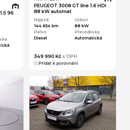
PEUGEOT 3008 GT line 1.6 HDi
88 kW automat
.5 96
Nájezd
Výkon
144 654 km
88 kW
Palivo
Převodovka
Diesel
Automatická
vka
ická
349 990 Kč
s DPH
Přidat k porovnání