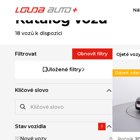
Ná
Katalog vozů
18
vozů k dispozici
Filtrovat
Obnovit filtry
Ojeté voz
Uložené filtry
Dárek zda
Klíčové slovo
Stav vozidla
1
Nové vozy
0
Ročník
20