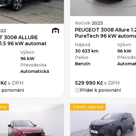
Ročník
2023
PEUGEOT 3008 Allure 1.
022
PureTech 96 kW autom
T 3008 ALLURE
1.5 96 kW automat
Nájezd
Výkon
30 633 km
96 kW
Výkon
Palivo
Převodo
96 kW
Benzín
Automat
Převodovka
Automatická
 Kč
s DPH
529 990 Kč
s DPH
k porovnání
Přidat k porovnání
rma
Dárek zdarma