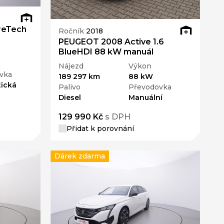
reTech
Ročník
2018
PEUGEOT 2008 Active 1.6
BlueHDI 88 kW manuál
Nájezd
Výkon
vka
189 297 km
88 kW
ická
Palivo
Převodovka
Diesel
Manuální
129 990 Kč
s DPH
Přidat k porovnání
Dárek zdarma