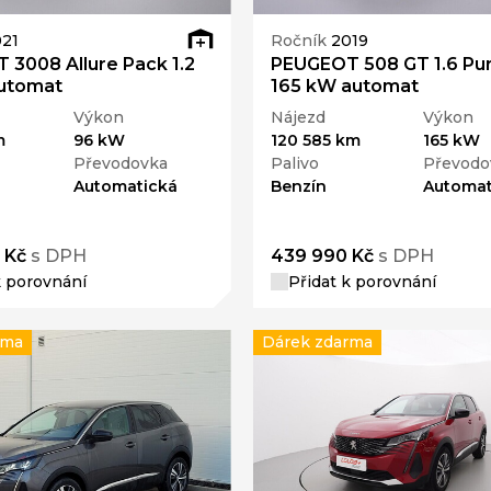
21
Ročník
2019
3008 Allure Pack 1.2
PEUGEOT 508 GT 1.6 Pu
utomat
165 kW automat
Výkon
Nájezd
Výkon
m
96 kW
120 585 km
165 kW
Převodovka
Palivo
Převodo
Automatická
Benzín
Automat
 Kč
s DPH
439 990 Kč
s DPH
k porovnání
Přidat k porovnání
rma
Dárek zdarma