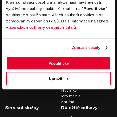
K personalizaci obsahu a analýze naší návštěvnosti
+420 325 400 400
nebo nám napište na e-mail
auto@louda.cz
využíváme soubory cookie. Kliknutím na
"Povolit vše"
souhlasíte s používáním všech souborů cookies a se
zpracováním osobních údajů. Další informace naleznete
v
Zásadách ochrany osobních údajů
.
Koupit vůz
Prodat vůz
Koupit nový vůz
Nezávazně ocenit
Koupit ojetý vůz
Průběh výkupu vozu
Zobrazit detaily
Koupit užitkový vůz
Koupit obytný vůz
Pronájem
Společnost
Povolit vše
Carsharing
Kontakty
Upravit
Autopůjčovna
Louda Auto+ Poděbrady
Operativní leasing
Obytné vozy
Novinky
Pro média
Kariéra
Servisní služby
Důležité odkazy