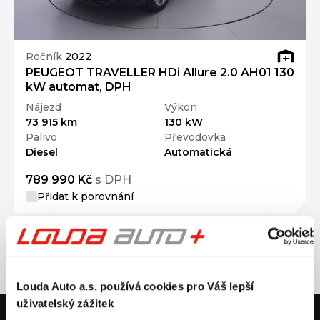
Ročník
2022
PEUGEOT TRAVELLER HDi Allure 2.0 AH01 130
kW automat, DPH
Nájezd
Výkon
73 915 km
130 kW
Palivo
Převodovka
Diesel
Automatická
789 990 Kč
s DPH
Přidat k porovnání
Louda Auto a.s. používá cookies pro Váš lepší
uživatelský zážitek
V případě dotazů volejte číslo nonstop infolinky