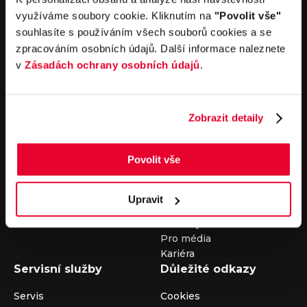
nebo nám napište na e-mail
auto@louda.cz
využíváme soubory cookie. Kliknutím na
"Povolit vše"
souhlasíte s používáním všech souborů cookies a se
zpracováním osobních údajů. Další informace naleznete
Koupit vůz
Prodat vůz
v
Zásadách ochrany osobních údajů
.
Koupit nový vůz
Nezávazně ocenit
Koupit ojetý vůz
Průběh výkupu vozu
Zobrazit detaily
Koupit užitkový vůz
Koupit obytný vůz
Pronájem
Společnost
Povolit vše
Carsharing
Kontakty
Autopůjčovna
Louda Auto+ Poděbrady
Upravit
Operativní leasing
Obytné vozy
Novinky
Pro média
Kariéra
Servisní služby
Důležité odkazy
Servis
Cookies