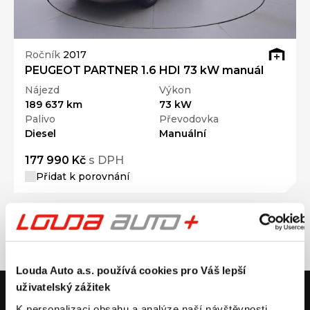
Ročník
2017
PEUGEOT PARTNER 1.6 HDI 73 kW manuál
Nájezd
Výkon
189 637 km
73 kW
Palivo
Převodovka
Diesel
Manuální
177 990 Kč
s DPH
Přidat k porovnání
Louda Auto a.s. používá cookies pro Váš lepší
uživatelský zážitek
V případě dotazů volejte číslo nonstop infolinky
+420 325 400 400
K personalizaci obsahu a analýze naší návštěvnosti