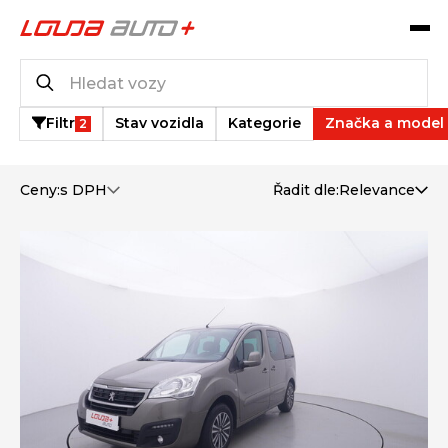
Katalog vozů
1
vozů k dispozici
Filtr
Stav vozidla
Kategorie
Značka a model
2
Ceny:
s DPH
Řadit dle:
Relevance