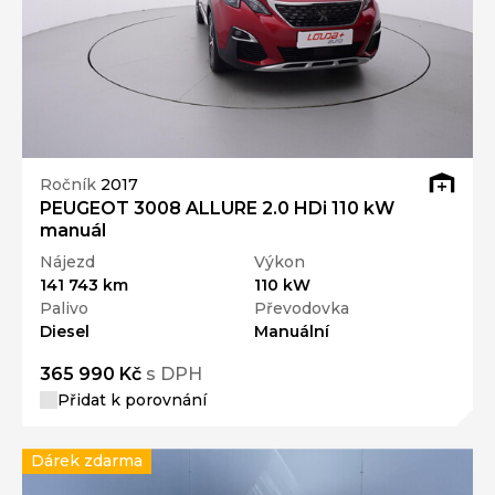
Ročník
2017
PEUGEOT 3008 ALLURE 2.0 HDi 110 kW
manuál
Nájezd
Výkon
141 743 km
110 kW
Palivo
Převodovka
Diesel
Manuální
365 990 Kč
s DPH
Přidat k porovnání
Dárek zdarma