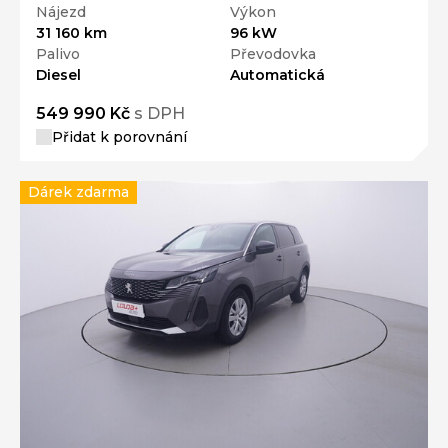
Nájezd
Výkon
31 160 km
96 kW
Palivo
Převodovka
Diesel
Automatická
549 990 Kč
s DPH
Přidat k porovnání
Dárek zdarma