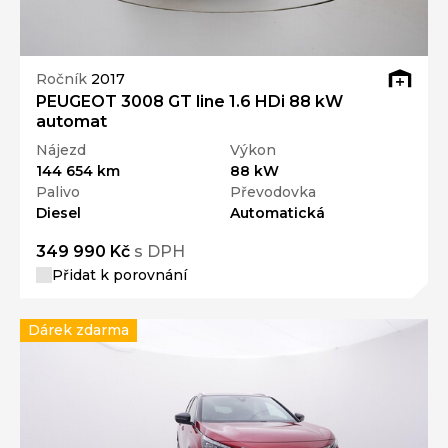
Ročník
2017
PEUGEOT 3008 GT line 1.6 HDi 88 kW
automat
Nájezd
Výkon
144 654 km
88 kW
Palivo
Převodovka
Diesel
Automatická
349 990 Kč
s DPH
Přidat k porovnání
Dárek zdarma