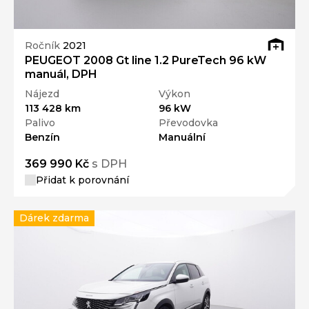
Ročník
2021
PEUGEOT 2008 Gt line 1.2 PureTech 96 kW
manuál, DPH
Nájezd
Výkon
113 428 km
96 kW
Palivo
Převodovka
Benzín
Manuální
369 990 Kč
s DPH
Přidat k porovnání
Dárek zdarma