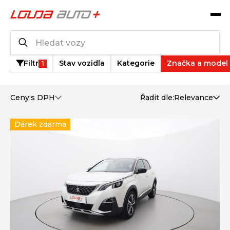
Katalog vozů
18
vozů k dispozici
Filtr
Stav vozidla
Kategorie
Značka a model
1
Ceny:
s DPH
Řadit dle:
Relevance
Dárek zdarma