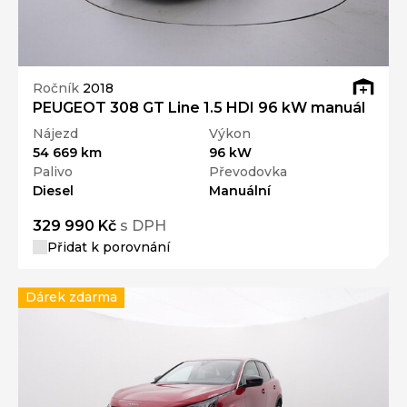
Ročník
2018
PEUGEOT 308 GT Line 1.5 HDI 96 kW manuál
Nájezd
Výkon
54 669 km
96 kW
Palivo
Převodovka
Diesel
Manuální
329 990 Kč
s DPH
Přidat k porovnání
Dárek zdarma