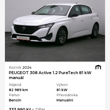
Ročník
2024
PEUGEOT 308 Active 1.2 PureTech 81 kW
manuál
Nájezd
Výkon
82 989 km
81 kW
Palivo
Převodovka
Benzín
Manuální
333 990 Kč
s DPH