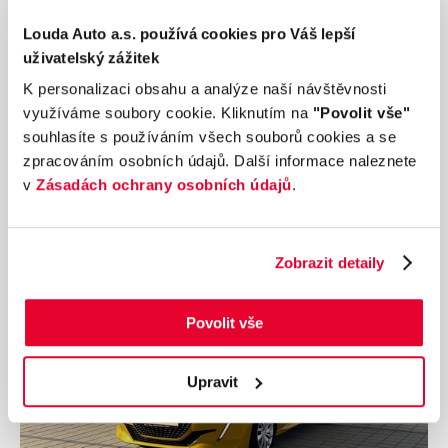
Ročník
2016
Louda Auto a.s. používá cookies pro Váš lepší
PEUGEOT 2008 1.6 73 kW manuál
uživatelský zážitek
Nájezd
Výkon
161 926 km
73 kW
K personalizaci obsahu a analýze naší návštěvnosti
Palivo
Převodovka
využíváme soubory cookie. Kliknutím na
"Povolit vše"
Diesel
Manuální
souhlasíte s používáním všech souborů cookies a se
zpracováním osobních údajů. Další informace naleznete
129 990 Kč
s DPH
v
Zásadách ochrany osobních údajů
.
Přidat k porovnání
Zobrazit detaily
Povolit vše
Upravit