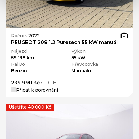
Ročník
2022
PEUGEOT 208 1.2 Puretech 55 kW manuál
Nájezd
Výkon
59 138 km
55 kW
Palivo
Převodovka
Benzín
Manuální
239 990 Kč
s DPH
Přidat k porovnání
Ušetříte 40 000 Kč