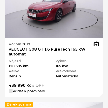
Ročník
2019
PEUGEOT 508 GT 1.6 PureTech 165 kW
automat
Nájezd
Výkon
120 585 km
165 kW
Palivo
Převodovka
Benzín
Automatická
439 990 Kč
s DPH
Přidat k porovnání
Dárek zdarma