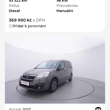
93 522 km
96 kW
Palivo
Převodovka
Diesel
Manuální
369 990 Kč
s DPH
Přidat k porovnání
Ročník
2017