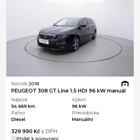
Ročník
2018
PEUGEOT 308 GT Line 1.5 HDI 96 kW manuál
Nájezd
Výkon
54 669 km
96 kW
Palivo
Převodovka
Diesel
Manuální
329 990 Kč
s DPH
Přidat k porovnání