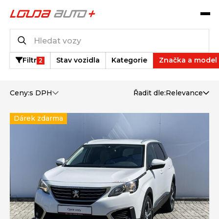
Katalog vozů
14
vozů k dispozici
Filtr
Stav vozidla
Kategorie
Značka a model
2
Ceny:
s DPH
Řadit dle:
Relevance
Dárek zdarma