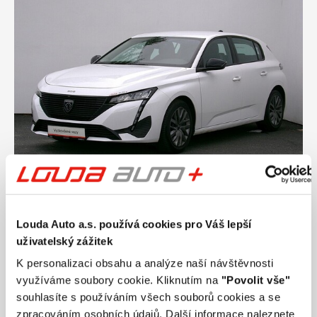
Ročník
2024
Louda Auto a.s. používá cookies pro Váš lepší
PEUGEOT 308 Active 1.2 PureTech 81 kW
uživatelský zážitek
manuál
K personalizaci obsahu a analýze naší návštěvnosti
Nájezd
Výkon
využíváme soubory cookie. Kliknutím na
"Povolit vše"
82 989 km
81 kW
Palivo
Převodovka
souhlasíte s používáním všech souborů cookies a se
Benzín
Manuální
zpracováním osobních údajů. Další informace naleznete