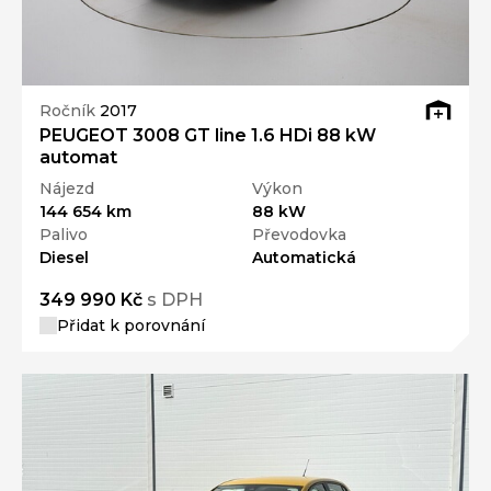
Ročník
2017
PEUGEOT 3008 GT line 1.6 HDi 88 kW
automat
Nájezd
Výkon
144 654 km
88 kW
Palivo
Převodovka
Diesel
Automatická
349 990 Kč
s DPH
Přidat k porovnání