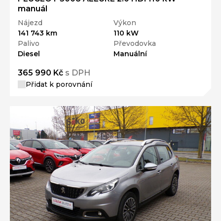
manuál
Nájezd
Výkon
141 743 km
110 kW
Palivo
Převodovka
Diesel
Manuální
365 990 Kč
s DPH
Přidat k porovnání