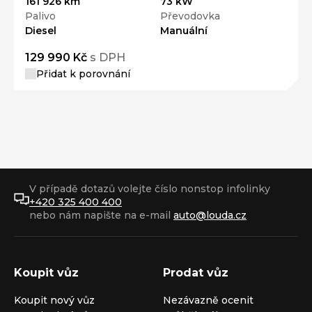
161 926 km
73 kW
Palivo
Převodovka
Diesel
Manuální
129 990 Kč
s DPH
Přidat k porovnání
V případě dotazů volejte číslo nonstop infolinky
+420 325 400 400
nebo nám napište na e-mail
auto@louda.cz
Koupit vůz
Prodat vůz
Koupit nový vůz
Nezávazně ocenit