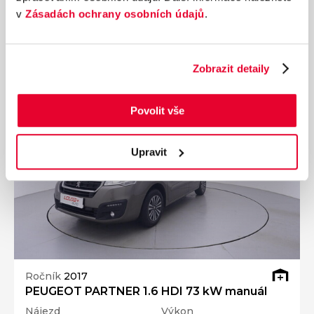
v
Zásadách ochrany osobních údajů
.
333 990 Kč
s DPH
Přidat k porovnání
Zobrazit detaily
Povolit vše
Upravit
Ročník
2017
PEUGEOT PARTNER 1.6 HDI 73 kW manuál
Nájezd
Výkon