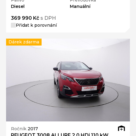
Palivo
Převodovka
Diesel
Manuální
369 990 Kč
s DPH
Přidat k porovnání
Dárek zdarma
Ročník
2017
PEUGEOT 3008 ALLURE 2.0 HDi 110 kW