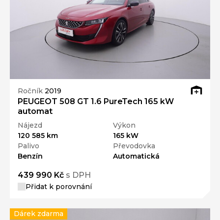
Ročník
2019
PEUGEOT 508 GT 1.6 PureTech 165 kW
automat
Nájezd
Výkon
120 585 km
165 kW
Palivo
Převodovka
Benzín
Automatická
439 990 Kč
s DPH
Přidat k porovnání
Dárek zdarma