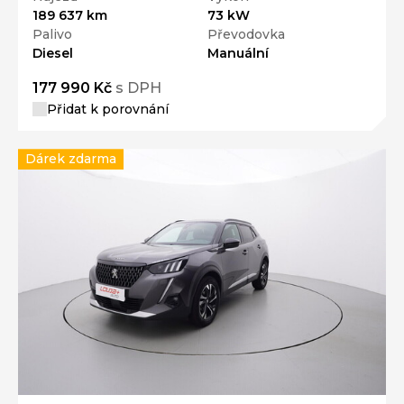
189 637 km
73 kW
Palivo
Převodovka
Diesel
Manuální
177 990 Kč
s DPH
Přidat k porovnání
Dárek zdarma