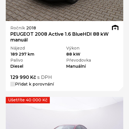
Ročník
2018
PEUGEOT 2008 Active 1.6 BlueHDI 88 kW
manuál
Nájezd
Výkon
189 297 km
88 kW
Palivo
Převodovka
Diesel
Manuální
129 990 Kč
s DPH
Přidat k porovnání
Ušetříte 40 000 Kč