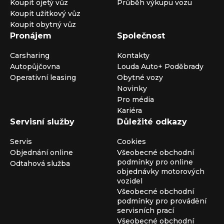
Koupit ojetý vůz
Průběh výkupu vozu
Koupit užitkový vůz
Koupit obytný vůz
Pronájem
Společnost
Carsharing
Kontakty
Autopůjčovna
Louda Auto+ Poděbrady
Operativní leasing
Obytné vozy
Novinky
Pro média
Kariéra
Servisní služby
Důležité odkazy
Servis
Cookies
Objednání online
Všeobecné obchodní
podmínky pro online
Odtahová služba
objednávky motorových
vozidel
Všeobecné obchodní
podmínky pro provádění
servisních prací
Všeobecné obchodní