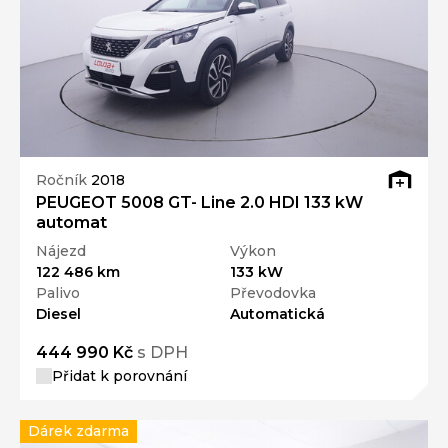
Ročník
2018
PEUGEOT 5008 GT- Line 2.0 HDI 133 kW
automat
Nájezd
Výkon
122 486 km
133 kW
Palivo
Převodovka
Diesel
Automatická
444 990 Kč
s DPH
Přidat k porovnání
Dárek zdarma