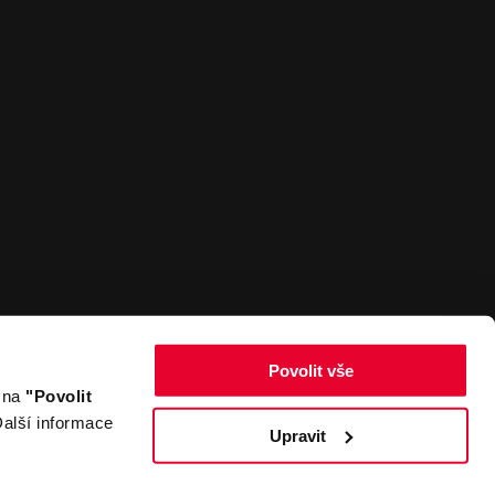
Povolit vše
m na
"Povolit
Zpět nahoru
alší informace
Upravit