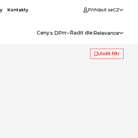
y
Kontakty
Přihlásit se
CZ
Ceny:
Řadit dle:
s DPH
Relevance
Uložit filtr