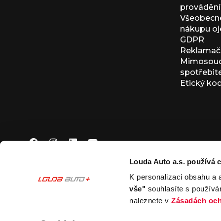
provádění 
Všeobecné
nákupu oj
GDPR
Reklamačn
Mimosoudn
spotřebit
Etický ko
Louda Auto a.s. používá c
K personalizaci obsahu a 
© 2026 Louda Auto a.s.
Všechna práva vyhrazena
vše"
souhlasíte s používá
This site is protected by reCAPTCHA and the Google
Pr
naleznete v
Zásadách och
Nastavení souborů cookies