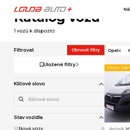
Ná
Katalog vozů
1
vozů k dispozici
Filtrovat
Obnovit filtry
Opel
Uložené filtry
Dárek zda
Klíčové slovo
Stav vozidla
Nové vozy
0
Ročník
2