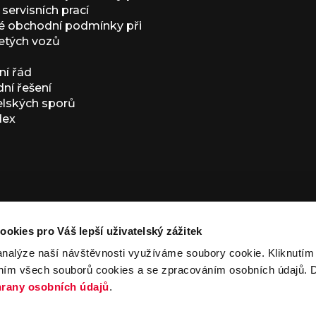
servisních prací
 obchodní podmínky při
etých vozů
í řád
í řešení
elských sporů
dex
ookies pro Váš lepší uživatelský zážitek
analýze naší návštěvnosti využíváme soubory cookie. Kliknutí
ním všech souborů cookies a se zpracováním osobních údajů. D
ivacy Policy
and
Terms of Service
apply.
rany osobních údajů
.