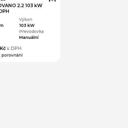
VANO 2.2 103 kW
 DPH
Výkon
km
103 kW
Převodovka
Manuální
 Kč
s DPH
k porovnání