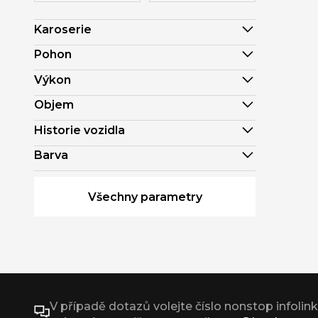
Karoserie
Pohon
Výkon
Objem
Historie vozidla
Barva
Všechny parametry
V případě dotazů volejte číslo nonstop infolin