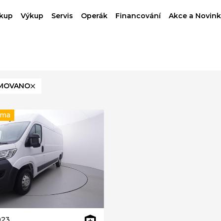
kup
Výkup
Servis
Operák
Financování
Akce a Novink
MOVANO
rma
023