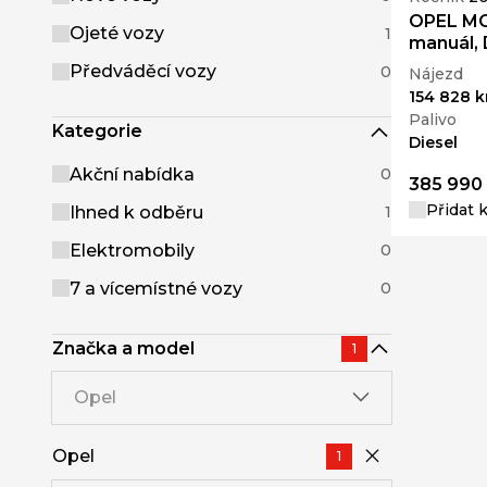
OPEL MO
Ojeté vozy
1
manuál,
Předváděcí vozy
0
Nájezd
154 828 
Palivo
Kategorie
Diesel
Akční nabídka
0
385 990
Přidat 
Ihned k odběru
1
Elektromobily
0
7 a vícemístné vozy
0
Značka a model
1
Opel
Opel
1