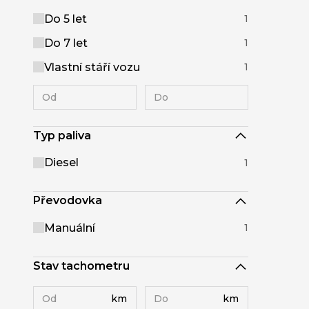
Do 5 let
1
Do 7 let
1
Vlastní stáří vozu
1
Typ paliva
Diesel
1
Převodovka
Manuální
1
Stav tachometru
km
km