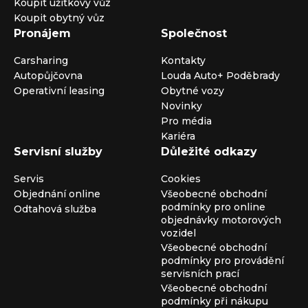
Koupit užitkový vůz
Koupit obytný vůz
Pronájem
Společnost
Carsharing
Kontakty
Autopůjčovna
Louda Auto+ Poděbrady
Operativní leasing
Obytné vozy
Novinky
Pro média
Kariéra
Servisní služby
Důležité odkazy
Servis
Cookies
Objednání online
Všeobecné obchodní
podmínky pro online
Odtahová služba
objednávky motorových
vozidel
Všeobecné obchodní
podmínky pro provádění
servisních prací
Všeobecné obchodní
podmínky při nákupu