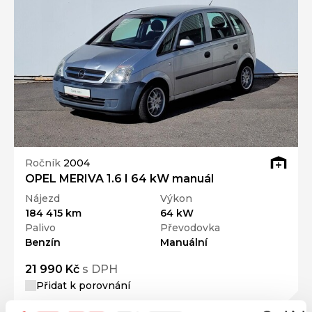
Ročník
2004
OPEL MERIVA 1.6 I 64 kW manuál
Nájezd
Výkon
184 415 km
64 kW
Palivo
Převodovka
Benzín
Manuální
21 990 Kč
s DPH
Přidat k porovnání