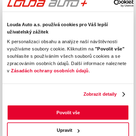
Louda Auto a.s. používá cookies pro Váš lepší
uživatelský zážitek
K personalizaci obsahu a analýze naší návštěvnosti
využíváme soubory cookie. Kliknutím na
"Povolit vše"
souhlasíte s používáním všech souborů cookies a se
zpracováním osobních údajů. Další informace naleznete
v
Zásadách ochrany osobních údajů
.
Zobrazit detaily
Ročník
2016
OPEL MERIVA drive! 1.4 TURBO 103 kW
Povolit vše
manuál
Nájezd
Výkon
102 362 km
103 kW
Upravit
Palivo
Převodovka