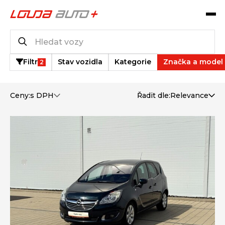
Katalog vozů
3
vozů k dispozici
Filtr
Stav vozidla
Kategorie
Značka a model
2
Ceny:
s DPH
Řadit dle:
Relevance