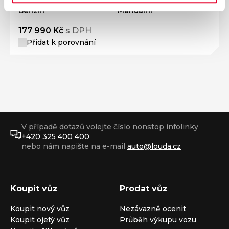
Benzín
Manuální
177 990 Kč
s DPH
Přidat k porovnání
V případě dotazů volejte číslo nonstop infolinky
+420 325 400 400
nebo nám napište na e-mail
auto@louda.cz
Koupit vůz
Prodat vůz
Koupit nový vůz
Nezávazně ocenit
Koupit ojetý vůz
Průběh výkupu vozu