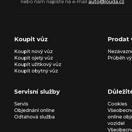
nebo nám napište na e-mail
auto@louda.cz
Koupit vůz
Prodat 
Koupit nový vůz
Nezávazně
Koupit ojetý vůz
Průběh vý
Koupit užitkový vůz
Koupit obytný vůz
Servisní služby
Důležit
Servis
Cookies
Objednání online
Všeobecn
Odtahová služba
online ob
vozidel
Všeobecn