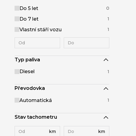
Do 5 let
0
Do 7 let
1
Vlastní stáří vozu
1
Typ paliva
Diesel
1
Převodovka
Automatická
1
Stav tachometru
km
km