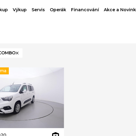
kup
Výkup
Servis
Operák
Financování
Akce a Novink
COMBO
rma
020