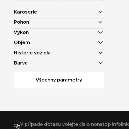
Karoserie
Pohon
Výkon
Objem
Historie vozidla
Barva
Všechny parametry
V případě dotazů volejte číslo nonstop infolin