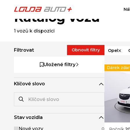
Ná
Katalog vozů
1
vozů k dispozici
Filtrovat
Obnovit filtry
Opel
Uložené filtry
Dárek zda
Klíčové slovo
Stav vozidla
Nové vozy
0
Ročník
2