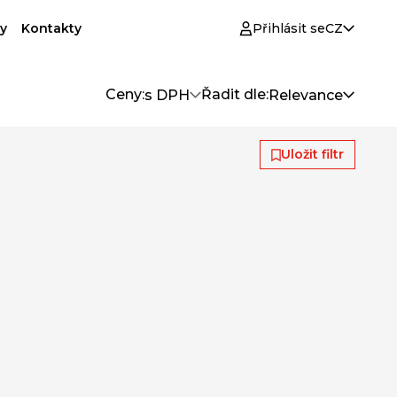
y
Kontakty
Přihlásit se
CZ
Ceny:
Řadit dle:
s DPH
Relevance
Uložit filtr