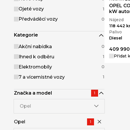
OPEL CO
Ojeté vozy
1
kW aut
Předváděcí vozy
0
Nájezd
118 442 
Palivo
Kategorie
Diesel
Akční nabídka
0
409 990
Přidat 
Ihned k odběru
1
Elektromobily
0
7 a vícemístné vozy
1
Značka a model
1
Opel
Opel
1