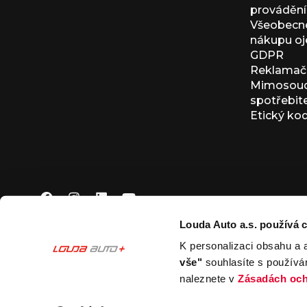
provádění 
Všeobecné
nákupu oj
GDPR
Reklamačn
Mimosoudn
spotřebit
Etický ko
Louda Auto a.s. používá c
K personalizaci obsahu a 
© 2026 Louda Auto a.s.
Všechna práva vyhrazena
vše"
souhlasíte s používá
This site is protected by reCAPTCHA and the Google
Pr
naleznete v
Zásadách och
Nastavení souborů cookies