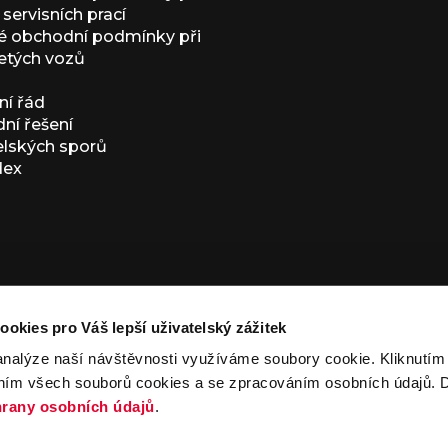
servisních prací
 obchodní podmínky při
etých vozů
í řád
í řešení
elských sporů
dex
ookies pro Váš lepší uživatelský zážitek
analýze naší návštěvnosti využíváme soubory cookie. Kliknutí
ním všech souborů cookies a se zpracováním osobních údajů. D
ivacy Policy
and
Terms of Service
apply.
rany osobních údajů
.