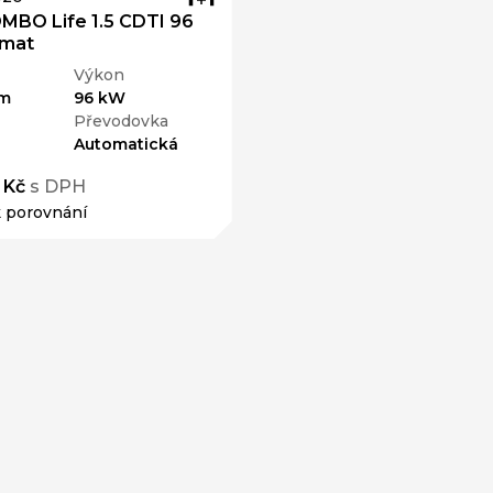
MBO Life 1.5 CDTI 96
omat
Výkon
km
96 kW
Převodovka
Automatická
 Kč
s DPH
k porovnání