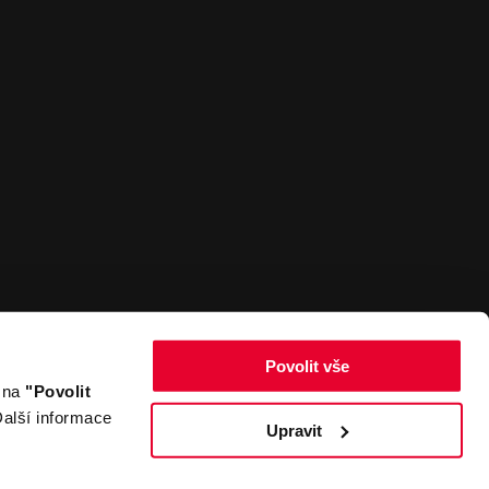
Povolit vše
m na
"Povolit
Zpět nahoru
alší informace
Upravit