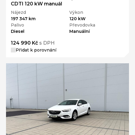
CDTI 120 kW manuál
Nájezd
Výkon
197 347 km
120 kW
Palivo
Převodovka
Diesel
Manuální
124 990 Kč
s DPH
Přidat k porovnání