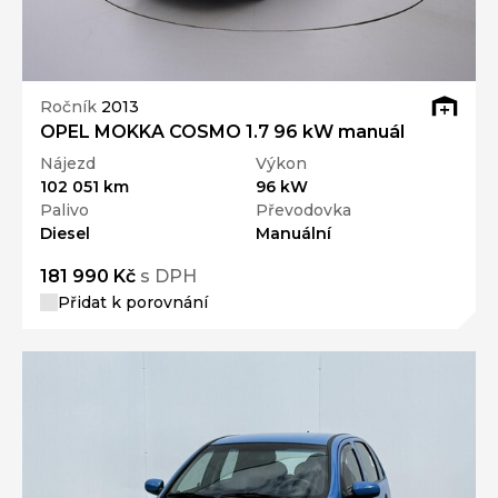
Ročník
2013
OPEL MOKKA COSMO 1.7 96 kW manuál
Nájezd
Výkon
102 051 km
96 kW
Palivo
Převodovka
Diesel
Manuální
181 990 Kč
s DPH
Přidat k porovnání