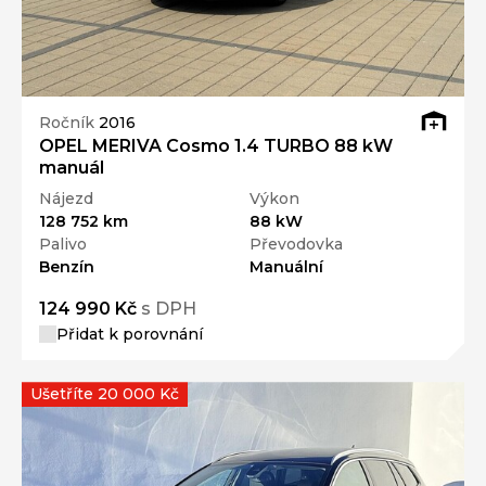
Ročník
2016
OPEL MERIVA Cosmo 1.4 TURBO 88 kW
manuál
Nájezd
Výkon
128 752 km
88 kW
Palivo
Převodovka
Benzín
Manuální
124 990 Kč
s DPH
Přidat k porovnání
Ušetříte 20 000 Kč