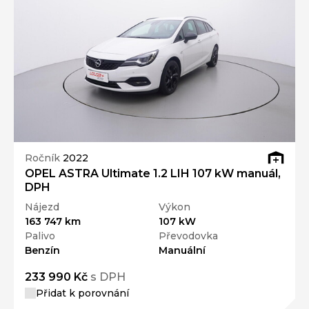
Ročník
2022
OPEL ASTRA Ultimate 1.2 LIH 107 kW manuál,
DPH
Nájezd
Výkon
163 747 km
107 kW
Palivo
Převodovka
Benzín
Manuální
233 990 Kč
s DPH
Přidat k porovnání