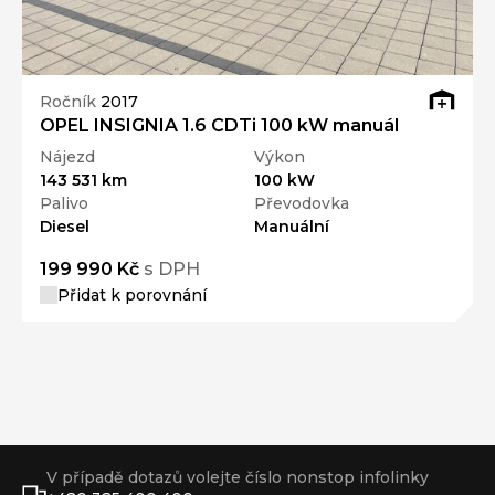
Ročník
2017
OPEL INSIGNIA 1.6 CDTi 100 kW manuál
Nájezd
Výkon
143 531 km
100 kW
Palivo
Převodovka
Diesel
Manuální
199 990 Kč
s DPH
Přidat k porovnání
V případě dotazů volejte číslo nonstop infolinky