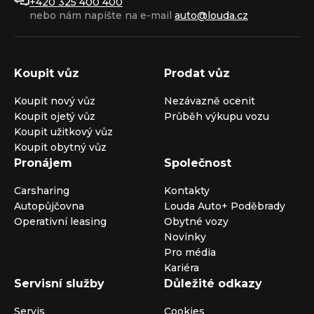
+420 325 400 400
nebo nám napište na e-mail
auto@louda.cz
Koupit vůz
Prodat vůz
Koupit nový vůz
Nezávazně ocenit
Koupit ojetý vůz
Průběh výkupu vozu
Koupit užitkový vůz
Koupit obytný vůz
Pronájem
Společnost
Carsharing
Kontakty
Autopůjčovna
Louda Auto+ Poděbrady
Operativní leasing
Obytné vozy
Novinky
Pro média
Kariéra
Servisní služby
Důležité odkazy
Servis
Cookies