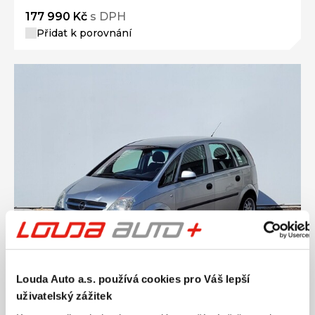
177 990 Kč
s DPH
Přidat k porovnání
Louda Auto a.s. používá cookies pro Váš lepší
Ročník
2004
uživatelský zážitek
OPEL MERIVA 1.6 I 64 kW manuál