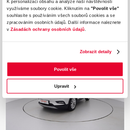
K personalizaci obsahu a analýze naší návštěvnosti
Nájezd
Výkon
využíváme soubory cookie. Kliknutím na
"Povolit vše"
184 415 km
64 kW
souhlasíte s používáním všech souborů cookies a se
Palivo
Převodovka
zpracováním osobních údajů. Další informace naleznete
Benzín
Manuální
v
Zásadách ochrany osobních údajů
.
21 990 Kč
s DPH
Přidat k porovnání
Zobrazit detaily
Ušetříte 20 000 Kč
Povolit vše
Upravit