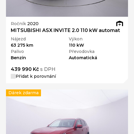
Ročník
2020
MITSUBISHI ASX INVITE 2.0 110 kW automat
Nájezd
Výkon
63 275 km
110 kW
Palivo
Převodovka
Benzín
Automatická
439 990 Kč
s DPH
Přidat k porovnání
Dárek zdarma