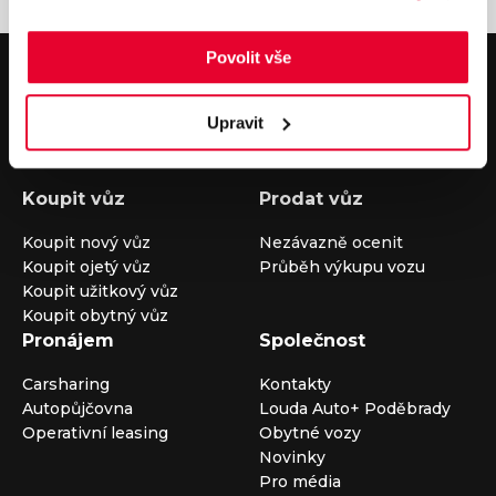
Povolit vše
V případě dotazů volejte číslo nonstop infolinky
+420 325 400 400
nebo nám napište na e-mail
auto@louda.cz
Upravit
Koupit vůz
Prodat vůz
Koupit nový vůz
Nezávazně ocenit
Koupit ojetý vůz
Průběh výkupu vozu
Koupit užitkový vůz
Koupit obytný vůz
Pronájem
Společnost
Carsharing
Kontakty
Autopůjčovna
Louda Auto+ Poděbrady
Operativní leasing
Obytné vozy
Novinky
Pro média