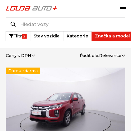
Katalog vozů
2
vozů k dispozici
Filtr
Stav vozidla
Kategorie
Značka a model
2
Ceny:
s DPH
Řadit dle:
Relevance
Dárek zdarma