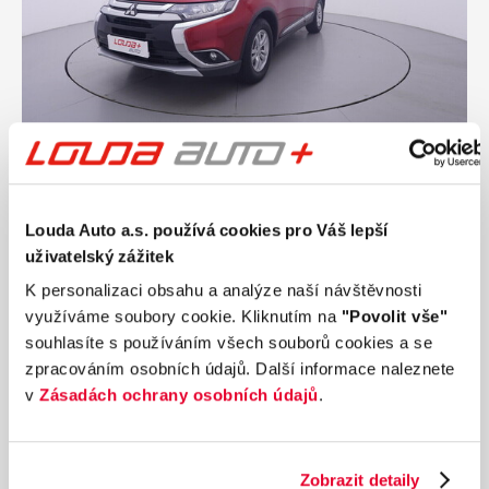
Ročník
2017
MITSUBISHI OUTLANDER 2.0 Mivec 110 kW
manuál
Louda Auto a.s. používá cookies pro Váš lepší
Nájezd
Výkon
uživatelský zážitek
182 546 km
110 kW
Palivo
Převodovka
K personalizaci obsahu a analýze naší návštěvnosti
Benzín
Manuální
využíváme soubory cookie. Kliknutím na
"Povolit vše"
souhlasíte s používáním všech souborů cookies a se
333 990 Kč
s DPH
zpracováním osobních údajů. Další informace naleznete
Přidat k porovnání
v
Zásadách ochrany osobních údajů
.
Zobrazit detaily