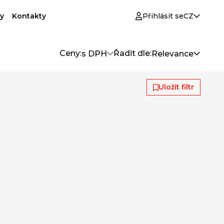
y
Kontakty
Přihlásit se
CZ
Ceny:
Řadit dle:
s DPH
Relevance
Uložit filtr