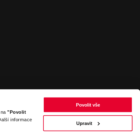
Povolit vše
m na
"Povolit
Zpět nahoru
alší informace
Upravit