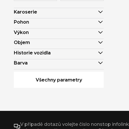
Karoserie
Pohon
Výkon
Objem
Historie vozidla
Barva
Všechny parametry
V případě dotazů volejte číslo nonstop infolin