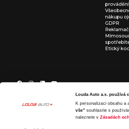
provádění 
Všeobecné
nákupu oj
GDPR
Reklamačn
Mimosoudn
spotřebit
Etický ko
Louda Auto a.s. používá c
K personalizaci obsahu a 
© 2026 Louda Auto a.s.
Všechna práva vyhrazena
vše"
souhlasíte s používá
This site is protected by reCAPTCHA and the Google
Pr
naleznete v
Zásadách och
Nastavení souborů cookies