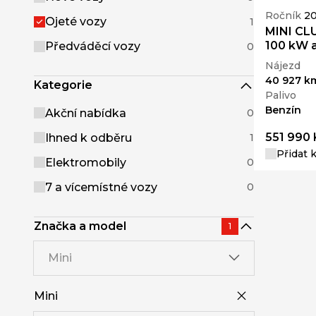
Ročník
2
Ojeté vozy
1
MINI CL
100 kW 
Předváděcí vozy
0
Nájezd
40 927 k
Kategorie
Palivo
Benzín
Akční nabídka
0
551 990 
Ihned k odběru
1
Přidat 
Elektromobily
0
7 a vícemístné vozy
0
Značka a model
1
Mini
Mini