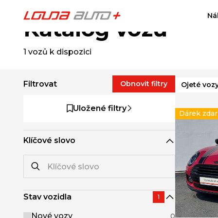
Ná
Katalog vozů
1
vozů k dispozici
Filtrovat
Obnovit filtry
Ojeté voz
Uložené filtry
Dárek zda
Klíčové slovo
Stav vozidla
1
Nové vozy
0