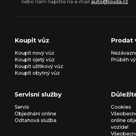
nebo nám napište na e-mail
auto@louda.cz
Koupit vůz
Prodat 
Koupit nový vůz
Nezávazně
Koupit ojetý vůz
Průběh vý
Koupit užitkový vůz
Koupit obytný vůz
Servisní služby
Důležit
Servis
Cookies
Objednání online
Všeobecn
Odtahová služba
online ob
vozidel
Všeobecn