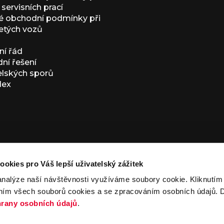
servisních prací
 obchodní podmínky při
etých vozů
í řád
í řešení
elských sporů
dex
ookies pro Váš lepší uživatelský zážitek
analýze naší návštěvnosti využíváme soubory cookie. Kliknutí
ním všech souborů cookies a se zpracováním osobních údajů. D
ivacy Policy
and
Terms of Service
apply.
rany osobních údajů
.