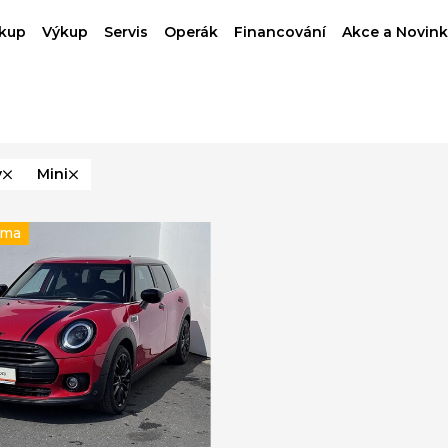
kup
Výkup
Servis
Operák
Financování
Akce a Novink
y
Mini
rma