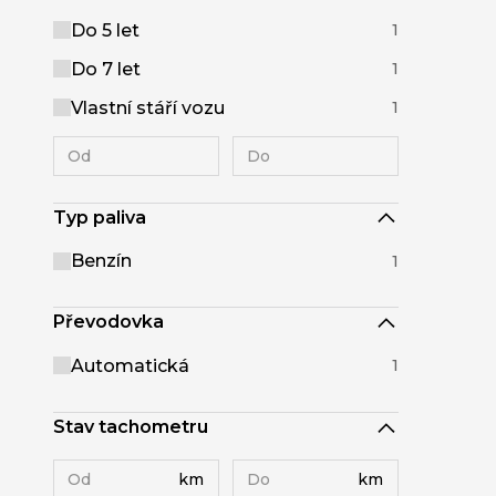
Do 5 let
1
Do 7 let
1
Vlastní stáří vozu
1
Typ paliva
Benzín
1
Převodovka
Automatická
1
Stav tachometru
km
km