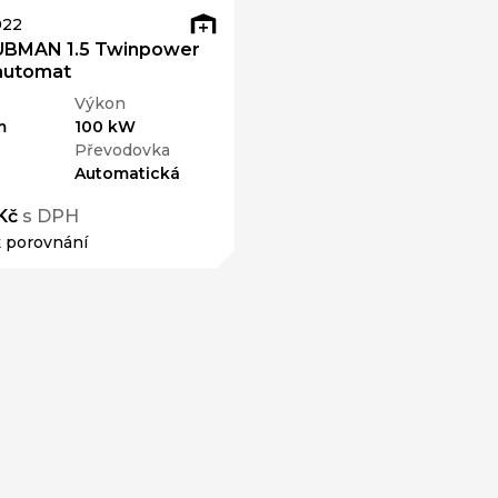
022
UBMAN 1.5 Twinpower
automat
Výkon
m
100 kW
Převodovka
Automatická
Kč
s DPH
k porovnání