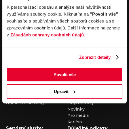
V případě dotazů volejte číslo nonstop infolinky
K personalizaci obsahu a analýze naší návštěvnosti
+420 325 400 400
využíváme soubory cookie. Kliknutím na
"Povolit vše"
nebo nám napište na e-mail
auto@louda.cz
souhlasíte s používáním všech souborů cookies a se
zpracováním osobních údajů. Další informace naleznete
v
Zásadách ochrany osobních údajů
.
Koupit vůz
Prodat vůz
Koupit nový vůz
Nezávazně ocenit
Zobrazit detaily
Koupit ojetý vůz
Průběh výkupu vozu
Koupit užitkový vůz
Koupit obytný vůz
Povolit vše
Pronájem
Společnost
Carsharing
Kontakty
Upravit
Autopůjčovna
Louda Auto+ Poděbrady
Operativní leasing
Obytné vozy
Novinky
Pro média
Kariéra
Servisní služby
Důležité odkazy