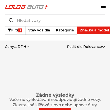
Katalog vozů
0
vozů k dispozici
Filtr
Stav vozidla
Kategorie
Značka a model
2
Ceny:
s DPH
Řadit dle:
Relevance
Žádné výsledky
Vašemu vyhledávání neodpovídají žádné vozy.
Zkuste jiné klíčové slovo nebo upravit filtry.