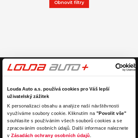
Obnovit filtry
V případě dotazů volejte číslo nonstop infolinky
+420 325 400 400
nebo nám napište na e-mail
auto@louda.cz
Louda Auto a.s. používá cookies pro Váš lepší
uživatelský zážitek
Koupit vůz
Prodat vůz
K personalizaci obsahu a analýze naší návštěvnosti
využíváme soubory cookie. Kliknutím na
"Povolit vše"
Koupit nový vůz
Nezávazně ocenit
souhlasíte s používáním všech souborů cookies a se
Koupit ojetý vůz
Průběh výkupu vozu
zpracováním osobních údajů. Další informace naleznete
Koupit užitkový vůz
v
Zásadách ochrany osobních údajů
.
Koupit obytný vůz