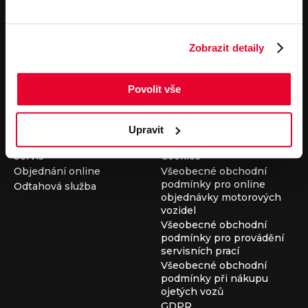
Pronájem
Společnost
Carsharing
Kontakty
Zobrazit detaily
Autopůjčovna
Louda Auto+ Poděbrady
Operativní leasing
Obytné vozy
Novinky
Povolit vše
Pro média
Kariéra
Servisní služby
Důležité odkazy
Upravit
Servis
Cookies
Objednání online
Všeobecné obchodní
podmínky pro online
Odtahová služba
objednávky motorových
vozidel
Všeobecné obchodní
podmínky pro provádění
servisních prací
Všeobecné obchodní
podmínky při nákupu
ojetých vozů
GDPR