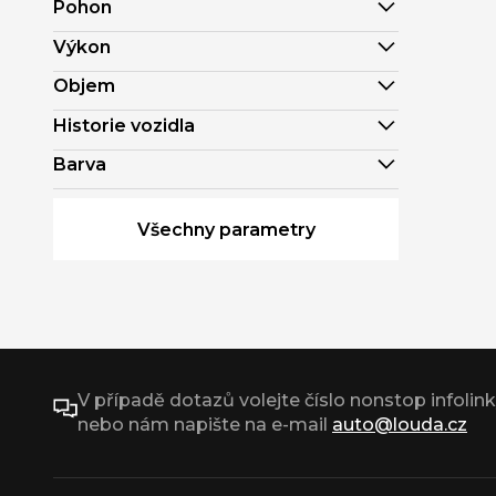
Pohon
Výkon
Objem
Historie vozidla
Barva
Všechny parametry
V případě dotazů volejte číslo nonstop infolin
nebo nám napište na e-mail
auto@louda.cz