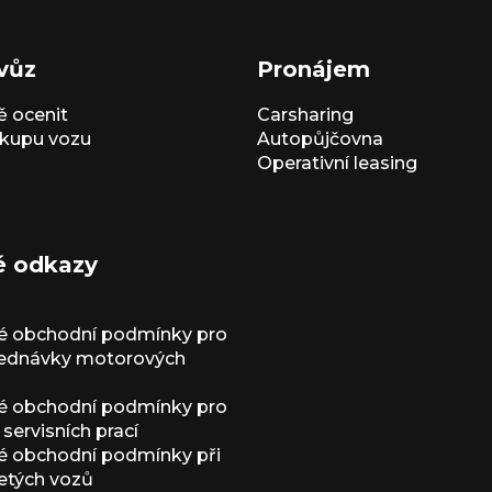
vůz
Pronájem
 ocenit
Carsharing
kupu vozu
Autopůjčovna
Operativní leasing
é odkazy
é obchodní podmínky pro
jednávky motorových
é obchodní podmínky pro
servisních prací
 obchodní podmínky při
etých vozů