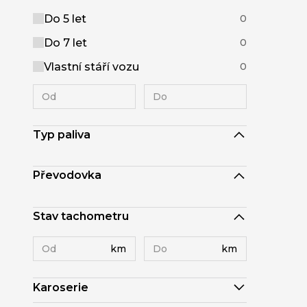
Do 5 let
0
Do 7 let
0
Vlastní stáří vozu
0
Typ paliva
Převodovka
Stav tachometru
km
km
Karoserie