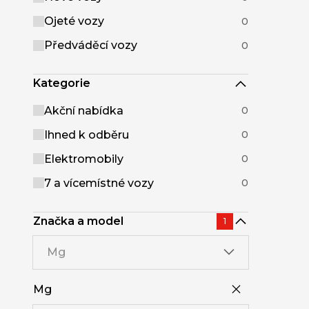
Ojeté vozy
0
Předváděcí vozy
0
Kategorie
Akční nabídka
0
Ihned k odběru
0
Elektromobily
0
7 a vícemístné vozy
0
Značka a model
1
Mg
Mg