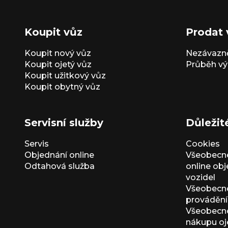
Koupit vůz
Prodat 
Koupit nový vůz
Nezávazně
Koupit ojetý vůz
Průběh vý
Koupit užitkový vůz
Koupit obytný vůz
Servisní služby
Důležit
Servis
Cookies
Objednání online
Všeobecn
Odtahová služba
online ob
vozidel
Všeobecn
provádění 
Všeobecné
nákupu oj