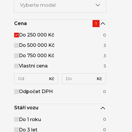
Vyberte model
Cena
1
Do 250 000 Kč
0
Do 500 000 Kč
3
Do 750 000 Kč
3
Vlastní cena
3
Kč
Kč
Odpočet DPH
0
Stáří vozu
Do 1 roku
0
Do 3 let
0