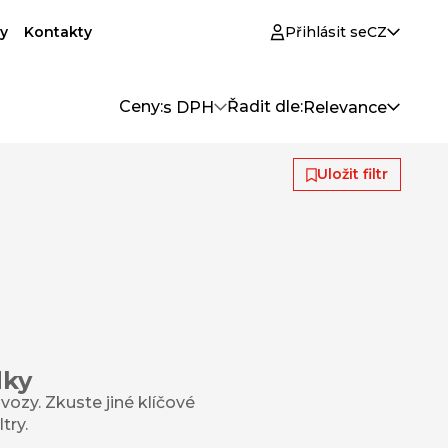
y
Kontakty
Přihlásit se
CZ
Ceny:
Řadit dle:
s DPH
Relevance
Uložit filtr
dky
ozy. Zkuste jiné klíčové
try.