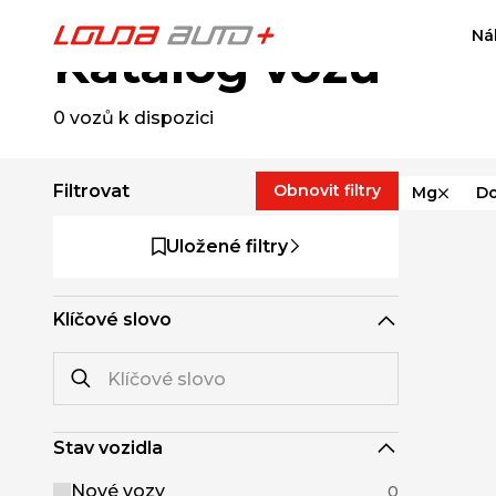
Ná
Katalog vozů
0
vozů k dispozici
Filtrovat
Obnovit filtry
Mg
Do
Uložené filtry
Klíčové slovo
Stav vozidla
Nové vozy
0