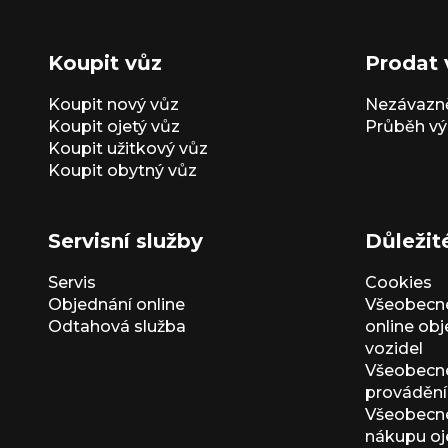
Koupit vůz
Prodat 
Koupit nový vůz
Nezávazně
Koupit ojetý vůz
Průběh vý
Koupit užitkový vůz
Koupit obytný vůz
Servisní služby
Důležit
Servis
Cookies
Objednání online
Všeobecn
Odtahová služba
online ob
vozidel
Všeobecn
provádění 
Všeobecné
nákupu oj