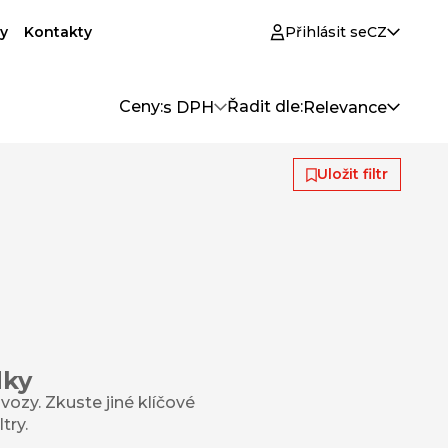
y
Kontakty
Přihlásit se
CZ
Ceny:
Řadit dle:
s DPH
Relevance
Uložit filtr
dky
ozy. Zkuste jiné klíčové
try.