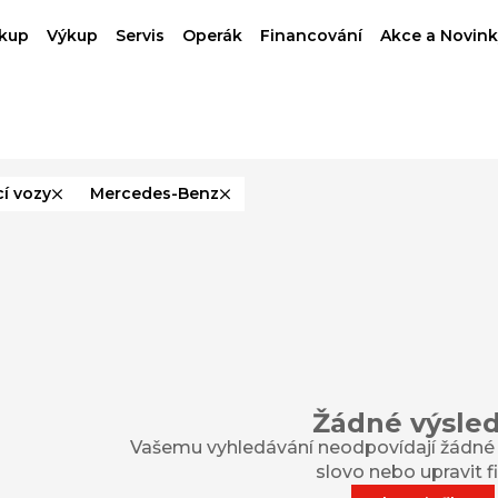
kup
Výkup
Servis
Operák
Financování
Akce a Novink
í vozy
Mercedes-Benz
Žádné výsle
Vašemu vyhledávání neodpovídají žádné v
slovo nebo upravit fil