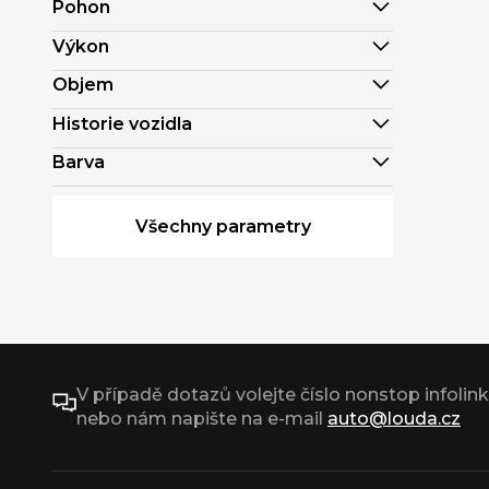
Pohon
Výkon
Objem
Historie vozidla
Barva
Všechny parametry
V případě dotazů volejte číslo nonstop infolin
nebo nám napište na e-mail
auto@louda.cz