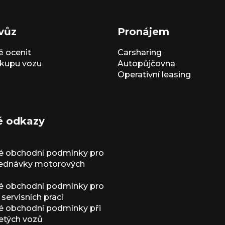
vůz
Pronájem
 ocenit
Carsharing
kupu vozu
Autopůjčovna
Operativní leasing
é odkazy
é obchodní podmínky pro
jednávky motorových
é obchodní podmínky pro
servisních prací
 obchodní podmínky při
etých vozů