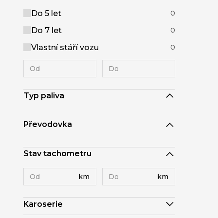
Do 5 let
0
Do 7 let
0
Vlastní stáří vozu
0
Typ paliva
Převodovka
Stav tachometru
km
km
Karoserie