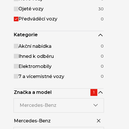
Ojeté vozy
30
Předváděcí vozy
0
Kategorie
Akční nabídka
0
Ihned k odběru
0
Elektromobily
0
7 a vícemístné vozy
0
Značka a model
1
Mercedes-Benz
Mercedes-Benz