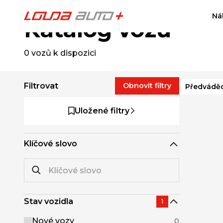
Ná
Katalog vozů
0
vozů k dispozici
Filtrovat
Obnovit filtry
Předváděc
Uložené filtry
Klíčové slovo
Stav vozidla
1
Nové vozy
0