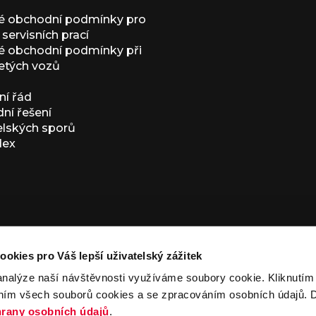
é obchodní podmínky pro
servisních prací
 obchodní podmínky při
etých vozů
í řád
í řešení
elských sporů
dex
ookies pro Váš lepší uživatelský zážitek
analýze naší návštěvnosti využíváme soubory cookie. Kliknutí
ním všech souborů cookies a se zpracováním osobních údajů. D
ivacy Policy
and
Terms of Service
apply.
rany osobních údajů
.