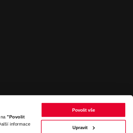
Povolit vše
m na
"Povolit
Zpět nahoru
alší informace
Upravit