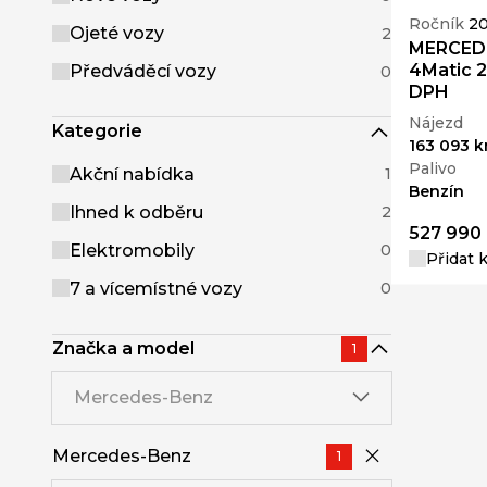
Ročník
20
Ojeté vozy
2
MERCED
4Matic 2
Předváděcí vozy
0
DPH
Nájezd
Kategorie
163 093 
Palivo
Akční nabídka
1
Benzín
Ihned k odběru
2
527 990
Elektromobily
0
Přidat 
7 a vícemístné vozy
0
Značka a model
1
Mercedes-Benz
Mercedes-Benz
1