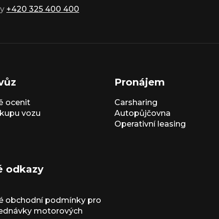
ky
+420 325 400 400
vůz
Pronájem
 ocenit
Carsharing
kupu vozu
Autopůjčovna
Operativní leasing
é odkazy
é obchodní podmínky pro
jednávky motorových