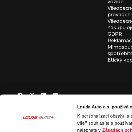
vozidel
Všeobecn
provádění 
Všeobecné
nákupu oj
GDPR
Reklamačn
Mimosoudn
spotřebit
Etický ko
Louda Auto a.s. používá c
K personalizaci obsahu a 
© 2026 Louda Auto a.s.
Všechna práva vyhrazena
vše"
souhlasíte s používá
This site is protected by reCAPTCHA and the Google
Pr
naleznete v
Zásadách och