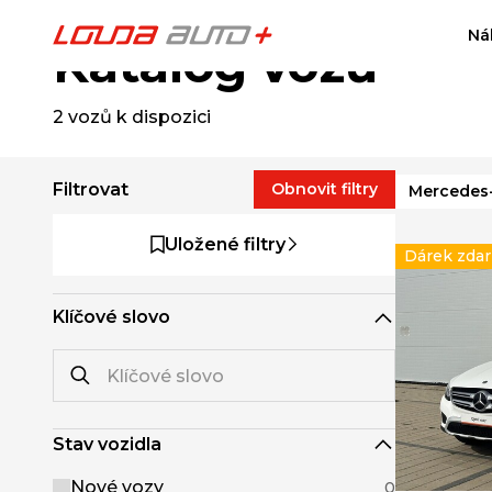
Ná
Katalog vozů
2
vozů k dispozici
Filtrovat
Obnovit filtry
Mercedes
Uložené filtry
Dárek zda
Klíčové slovo
Stav vozidla
Nové vozy
0