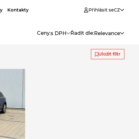
y
Kontakty
Přihlásit se
CZ
Ceny:
Řadit dle:
s DPH
Relevance
Uložit filtr