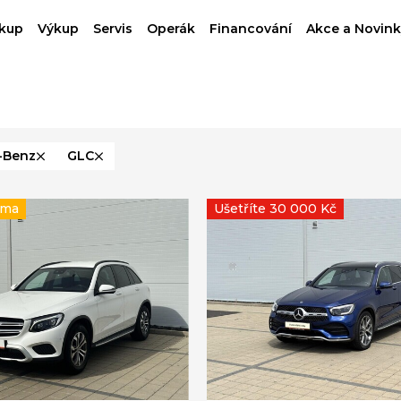
kup
Výkup
Servis
Operák
Financování
Akce a Novink
-Benz
GLC
rma
Ušetříte 30 000 Kč