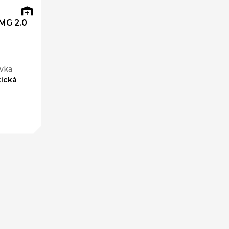
MG 2.0
vka
ická