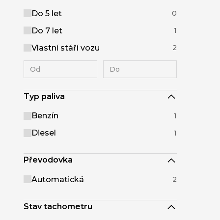
Do 5 let
0
Do 7 let
1
Vlastní stáří vozu
2
Typ paliva
Benzín
1
Diesel
1
Převodovka
Automatická
2
Stav tachometru