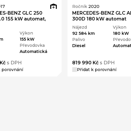
17
Ročník
2020
ES-BENZ GLC 250
MERCEDES-BENZ GLC A
.0 155 kW automat,
300D 180 kW automat
Nájezd
Výkon
Výkon
92 584 km
180 kW
km
155 kW
Palivo
Převodo
Převodovka
Diesel
Automat
Automatická
 Kč
s DPH
819 990 Kč
s DPH
k porovnání
Přidat k porovnání