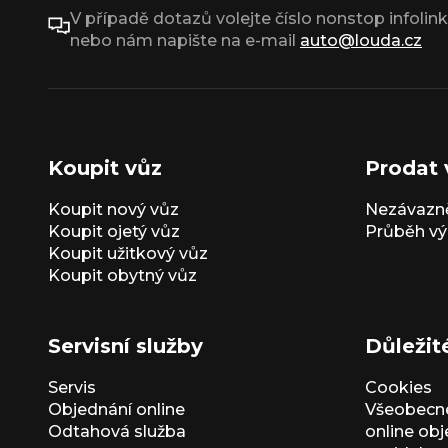
V případě dotazů volejte číslo nonstop infolin
nebo nám napište na e-mail
auto@louda.cz
Koupit vůz
Prodat 
Koupit nový vůz
Nezávazně
Koupit ojetý vůz
Průběh vý
Koupit užitkový vůz
Koupit obytný vůz
Servisní služby
Důležit
Servis
Cookies
Objednání online
Všeobecn
Odtahová služba
online ob