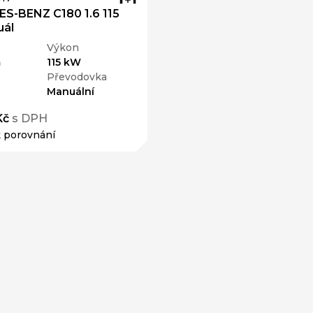
S-BENZ C180 1.6 115
ál
Výkon
m
115 kW
Převodovka
Manuální
Kč
s DPH
k porovnání