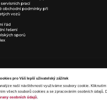
servisních prací
 obchodní podmínky při
etých vozů
í řád
í řešení
elských sporů
dex
ookies pro Váš lepší uživatelský zážitek
analýze naší návštěvnosti využíváme soubory cookie. Kliknutí
ním všech souborů cookies a se zpracováním osobních údajů. D
ivacy Policy
and
Terms of Service
apply.
rany osobních údajů
.