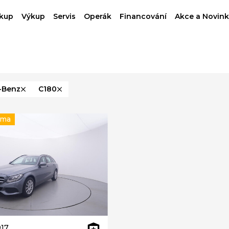
kup
Výkup
Servis
Operák
Financování
Akce a Novink
-Benz
C180
rma
17