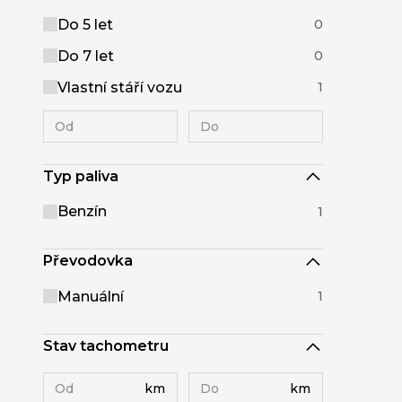
Do 5 let
0
Do 7 let
0
Vlastní stáří vozu
1
Typ paliva
Benzín
1
Převodovka
Manuální
1
Stav tachometru
km
km