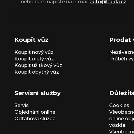
nebo nám napište na e-mail
auto@louda.cz
Koupit vůz
Prodat 
Koupit nový vůz
Nezávazně
Koupit ojetý vůz
Průběh vý
Koupit užitkový vůz
Koupit obytný vůz
Servisní služby
Důležit
Servis
Cookies
Objednání online
Všeobecn
Odtahová služba
online ob
vozidel
Všeobecn