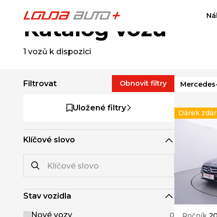
Ná
Katalog vozů
1
vozů k dispozici
Filtrovat
Obnovit filtry
Mercedes
Uložené filtry
Dárek zda
Klíčové slovo
Stav vozidla
Nové vozy
0
Ročník
20