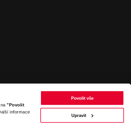
Povolit vše
m na
"Povolit
Zpět nahoru
alší informace
Upravit