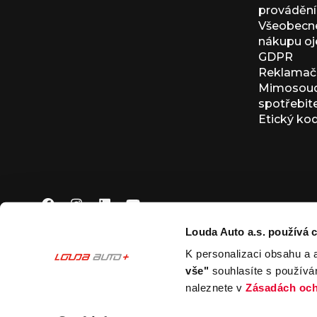
provádění 
Všeobecné
nákupu oj
GDPR
Reklamačn
Mimosoudn
spotřebit
Etický ko
Louda Auto a.s. používá c
K personalizaci obsahu a 
© 2026 Louda Auto a.s.
Všechna práva vyhrazena
vše"
souhlasíte s používá
This site is protected by reCAPTCHA and the Google
Pr
naleznete v
Zásadách och
Nastavení souborů cookies