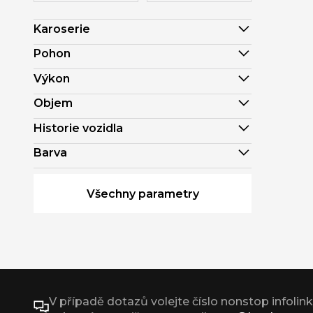
Karoserie
Pohon
Výkon
Objem
Historie vozidla
Barva
Všechny parametry
V případě dotazů volejte číslo nonstop infolin