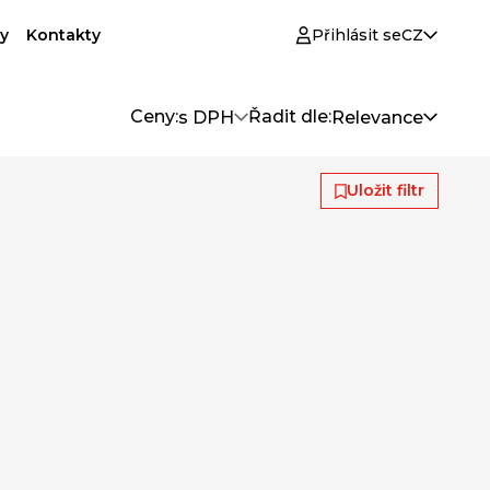
y
Kontakty
Přihlásit se
CZ
Ceny:
Řadit dle:
s DPH
Relevance
Uložit filtr