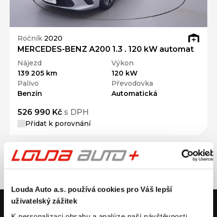
Ročník
2020
MERCEDES-BENZ A200 1.3 . 120 kW automat
Nájezd
Výkon
139 205 km
120 kW
Palivo
Převodovka
Benzín
Automatická
526 990 Kč
s DPH
Přidat k porovnání
Louda Auto a.s. používá cookies pro Váš lepší
uživatelský zážitek
V případě dotazů volejte číslo nonstop infolinky
+420 325 400 400
K personalizaci obsahu a analýze naší návštěvnosti