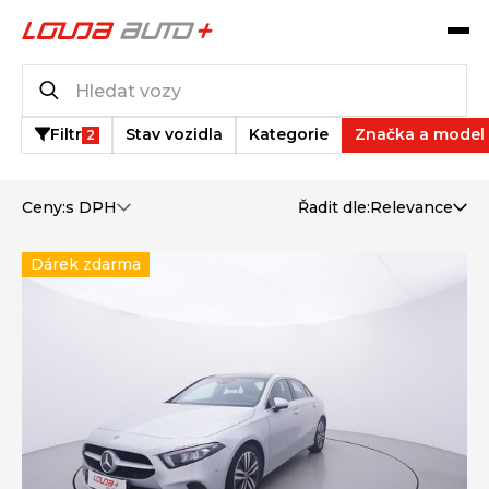
Katalog vozů
1
vozů k dispozici
Filtr
Stav vozidla
Kategorie
Značka a model
2
Ceny:
s DPH
Řadit dle:
Relevance
Dárek zdarma