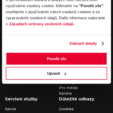
nebo nám napište na e-mail
auto@louda.cz
využíváme soubory cookie. Kliknutím na
"Povolit vše"
souhlasíte s používáním všech souborů cookies a se
zpracováním osobních údajů. Další informace naleznete
Koupit vůz
Prodat vůz
v
Zásadách ochrany osobních údajů
.
Koupit nový vůz
Nezávazně ocenit
Koupit ojetý vůz
Průběh výkupu vozu
Zobrazit detaily
Koupit užitkový vůz
Koupit obytný vůz
Pronájem
Společnost
Povolit vše
Carsharing
Kontakty
Autopůjčovna
Louda Auto+ Poděbrady
Upravit
Operativní leasing
Obytné vozy
Novinky
Pro média
Kariéra
Servisní služby
Důležité odkazy
Servis
Cookies