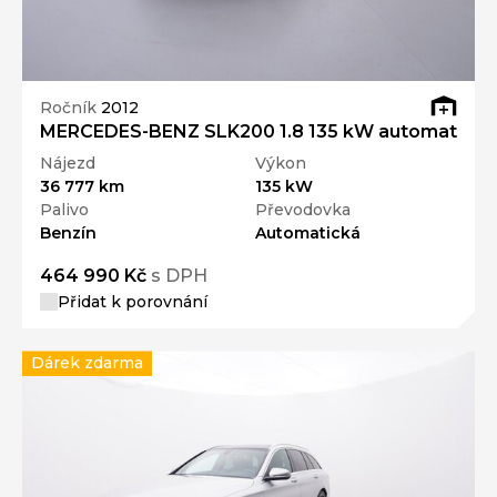
Ročník
2012
MERCEDES-BENZ SLK200 1.8 135 kW automat
Nájezd
Výkon
36 777 km
135 kW
Palivo
Převodovka
Benzín
Automatická
464 990 Kč
s DPH
Přidat k porovnání
Dárek zdarma