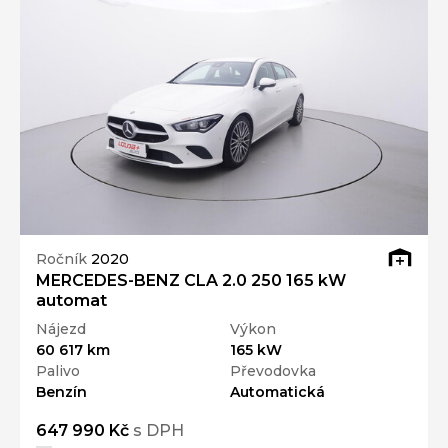
Ročník
2020
MERCEDES-BENZ CLA 2.0 250 165 kW
automat
Nájezd
Výkon
60 617 km
165 kW
Palivo
Převodovka
Benzín
Automatická
647 990 Kč
s DPH