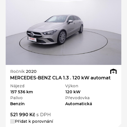
Ročník
2020
MERCEDES-BENZ CLA 1.3 . 120 kW automat
Nájezd
Výkon
157 536 km
120 kW
Palivo
Převodovka
Benzín
Automatická
521 990 Kč
s DPH
Přidat k porovnání