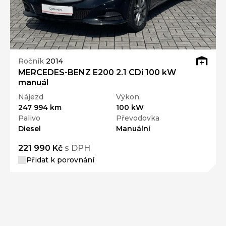
Ročník
2014
MERCEDES-BENZ E200 2.1 CDi 100 kW
manuál
Nájezd
Výkon
247 994 km
100 kW
Palivo
Převodovka
Diesel
Manuální
221 990 Kč
s DPH
Přidat k porovnání