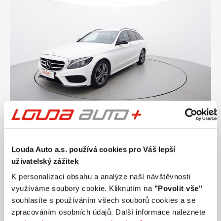
Ročník
2018
MERCEDES-BENZ TŘÍDY C AMG-line 1.6 115
Louda Auto a.s. používá cookies pro Váš lepší
kW automat
uživatelský zážitek
Nájezd
Výkon
K personalizaci obsahu a analýze naší návštěvnosti
126 127 km
115 kW
využíváme soubory cookie. Kliknutím na
"Povolit vše"
Palivo
Převodovka
Benzín
Automatická
souhlasíte s používáním všech souborů cookies a se
zpracováním osobních údajů. Další informace naleznete
459 990 Kč
s DPH