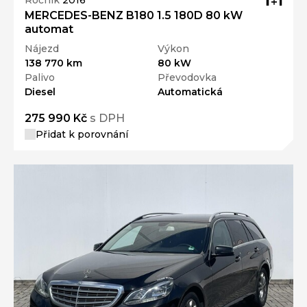
Ročník
2016
MERCEDES-BENZ B180 1.5 180D 80 kW
automat
Nájezd
Výkon
138 770 km
80 kW
Palivo
Převodovka
Diesel
Automatická
275 990 Kč
s DPH
Přidat k porovnání