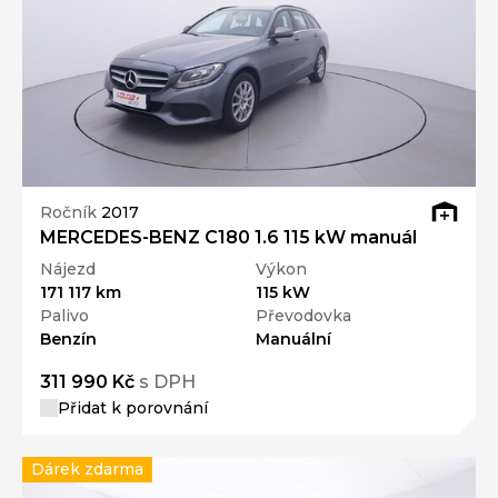
Ročník
2017
MERCEDES-BENZ C180 1.6 115 kW manuál
Nájezd
Výkon
171 117 km
115 kW
Palivo
Převodovka
Benzín
Manuální
311 990 Kč
s DPH
Přidat k porovnání
Dárek zdarma