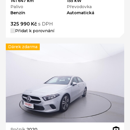
141 647 km
155 kW
Palivo
Převodovka
Benzín
Automatická
325 990 Kč
s DPH
Přidat k porovnání
Dárek zdarma
Ročník
2020