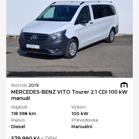
Ročník
2019
MERCEDES-BENZ VITO Tourer 2.1 CDi 100 kW
manuál
Nájezd
Výkon
118 598 km
100 kW
Palivo
Převodovka
Diesel
Manuální
579 990 Kč
s DPH