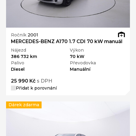
Ročník
2001
MERCEDES-BENZ A170 1.7 CDI 70 kW manuál
Nájezd
Výkon
386 732 km
70 kW
Palivo
Převodovka
Diesel
Manuální
25 990 Kč
s DPH
Přidat k porovnání
Dárek zdarma