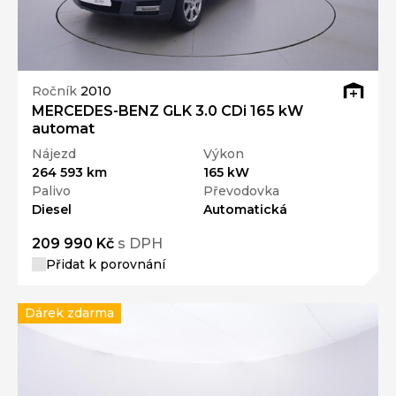
Ročník
2010
MERCEDES-BENZ GLK 3.0 CDi 165 kW
automat
Nájezd
Výkon
264 593 km
165 kW
Palivo
Převodovka
Diesel
Automatická
209 990 Kč
s DPH
Přidat k porovnání
Dárek zdarma