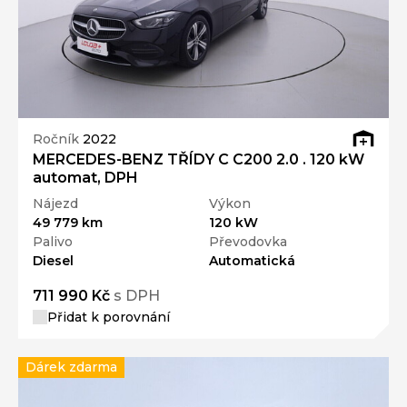
Ročník
2022
MERCEDES-BENZ TŘÍDY C C200 2.0 . 120 kW
automat, DPH
Nájezd
Výkon
49 779 km
120 kW
Palivo
Převodovka
Diesel
Automatická
711 990 Kč
s DPH
Přidat k porovnání
Dárek zdarma