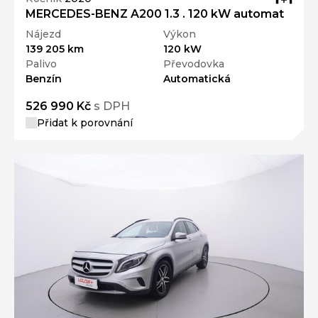
MERCEDES-BENZ A200 1.3 . 120 kW automat
Nájezd
Výkon
139 205 km
120 kW
Palivo
Převodovka
Benzín
Automatická
526 990 Kč
s DPH
Přidat k porovnání