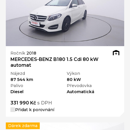
Ročník
2018
MERCEDES-BENZ B180 1.5 Cdi 80 kW
automat
Nájezd
Výkon
87 544 km
80 kW
Palivo
Převodovka
Diesel
Automatická
331 990 Kč
s DPH
Přidat k porovnání
Dárek zdarma