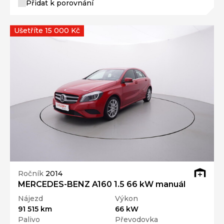
Přidat k porovnání
Ušetříte 15 000 Kč
Ročník
2014
MERCEDES-BENZ A160 1.5 66 kW manuál
Nájezd
Výkon
91 515 km
66 kW
Palivo
Převodovka