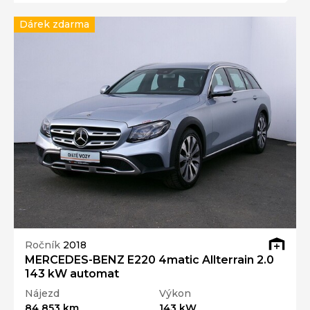
Dárek zdarma
Ročník
2018
MERCEDES-BENZ E220 4matic Allterrain 2.0
143 kW automat
Nájezd
Výkon
84 853 km
143 kW