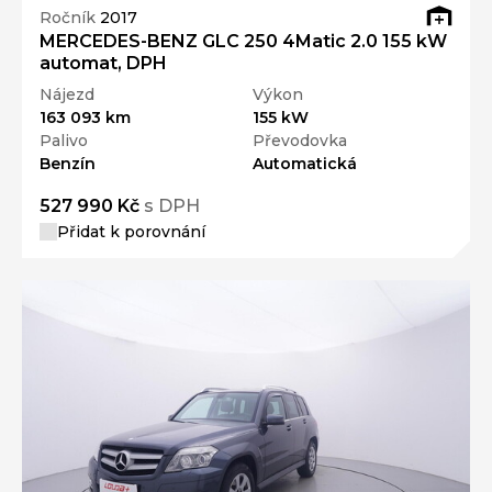
Ročník
2017
MERCEDES-BENZ GLC 250 4Matic 2.0 155 kW
automat, DPH
Nájezd
Výkon
163 093 km
155 kW
Palivo
Převodovka
Benzín
Automatická
527 990 Kč
s DPH
Přidat k porovnání