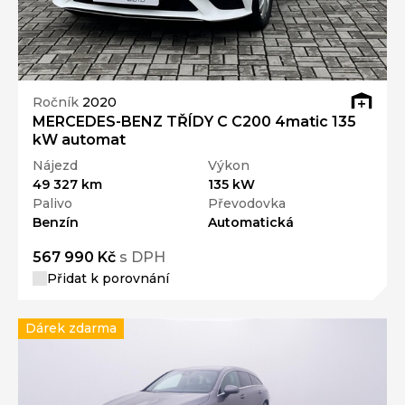
Ročník
2020
MERCEDES-BENZ TŘÍDY C C200 4matic 135
kW automat
Nájezd
Výkon
49 327 km
135 kW
Palivo
Převodovka
Benzín
Automatická
567 990 Kč
s DPH
Přidat k porovnání
Dárek zdarma