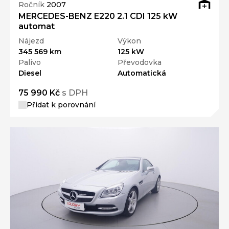
Ročník
2007
MERCEDES-BENZ E220 2.1 CDI 125 kW
automat
Nájezd
Výkon
345 569 km
125 kW
Palivo
Převodovka
Diesel
Automatická
75 990 Kč
s DPH
Přidat k porovnání