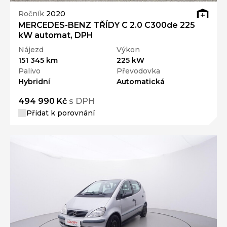
Ročník
2020
MERCEDES-BENZ TŘÍDY C 2.0 C300de 225
kW automat, DPH
Nájezd
Výkon
151 345 km
225 kW
Palivo
Převodovka
Hybridní
Automatická
494 990 Kč
s DPH
Přidat k porovnání