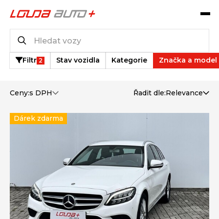
Katalog vozů
26
vozů k dispozici
Filtr
Stav vozidla
Kategorie
Značka a model
2
Ceny:
s DPH
Řadit dle:
Relevance
Dárek zdarma