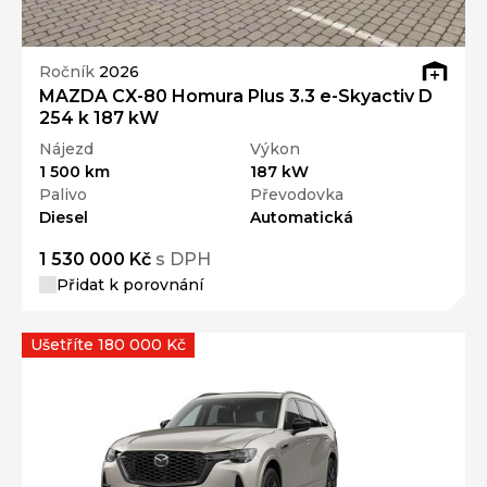
Ročník
2026
MAZDA CX-80 Homura Plus 3.3 e-Skyactiv D
254 k 187 kW
Nájezd
Výkon
1 500 km
187 kW
Palivo
Převodovka
Diesel
Automatická
1 530 000 Kč
s DPH
Přidat k porovnání
Ušetříte 180 000 Kč