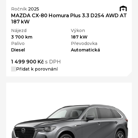
Ročník
2025
MAZDA CX-80 Homura Plus 3.3 D254 AWD AT
187 kW
Nájezd
Výkon
3 700 km
187 kW
Palivo
Převodovka
Diesel
Automatická
1 499 900 Kč
s DPH
Přidat k porovnání