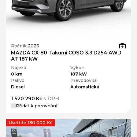
Ročník
2026
MAZDA CX-80 Takumi COSO 3.3 D254 AWD
AT 187 kW
Nájezd
Výkon
0 km
187 kW
Palivo
Převodovka
Diesel
Automatická
1 520 290 Kč
s DPH
Přidat k porovnání
Ušetříte 180 000 Kč