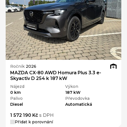
Ročník
2026
MAZDA CX-80 AWD Homura Plus 3.3 e-
Skyactiv D 254 k 187 kW
Nájezd
Výkon
0 km
187 kW
Palivo
Převodovka
Diesel
Automatická
1 572 190 Kč
s DPH
Přidat k porovnání