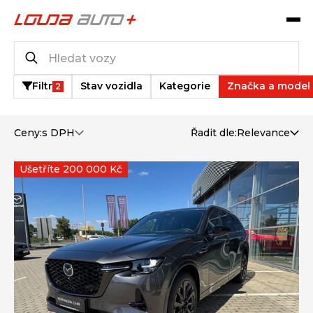
Katalog vozů
11
vozů k dispozici
Filtr
Stav vozidla
Kategorie
Značka a model
2
Ceny:
s DPH
Řadit dle:
Relevance
Ušetříte 200 000 Kč