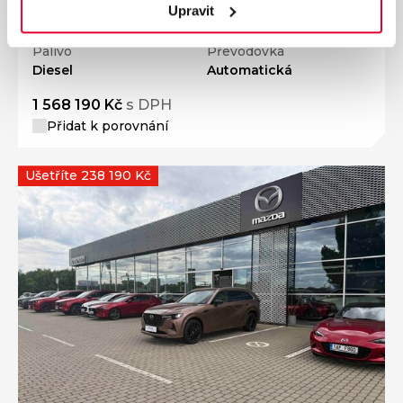
Upravit
Nájezd
Výkon
0 km
187 kW
Palivo
Převodovka
Diesel
Automatická
1 568 190 Kč
s DPH
Přidat k porovnání
Ušetříte 238 190 Kč