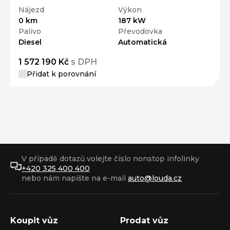
Nájezd
Výkon
0 km
187 kW
Palivo
Převodovka
Diesel
Automatická
1 572 190 Kč
s DPH
Přidat k porovnání
V případě dotazů volejte číslo nonstop infolinky
+420 325 400 400
nebo nám napište na e-mail
auto@louda.cz
Koupit vůz
Prodat vůz