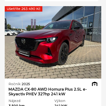
Ušetříte 263 490 Kč
Ročník
2025
MAZDA CX-80 AWD Homura Plus 2.5L e-
Skyactiv PHEV 327hp 241 kW
Nájezd
Výkon
3 500 km
241 kW