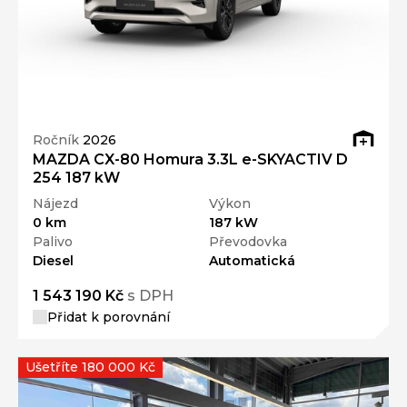
Ročník
2026
MAZDA CX-80 Homura 3.3L e-SKYACTIV D
254 187 kW
Nájezd
Výkon
0 km
187 kW
Palivo
Převodovka
Diesel
Automatická
1 543 190 Kč
s DPH
Přidat k porovnání
Ušetříte 180 000 Kč