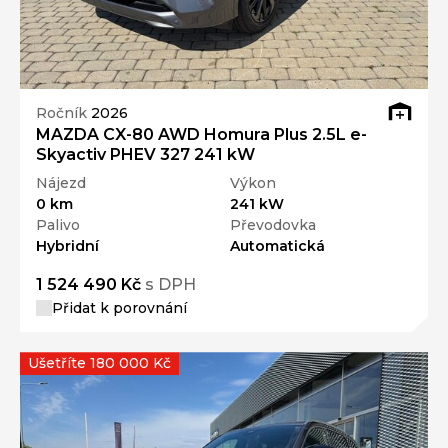
Ročník
2026
MAZDA CX-80 AWD Homura Plus 2.5L e-
Skyactiv PHEV 327 241 kW
Nájezd
Výkon
0 km
241 kW
Palivo
Převodovka
Hybridní
Automatická
1 524 490 Kč
s DPH
Přidat k porovnání
Ušetříte 180 000 Kč