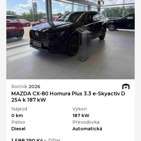
Ročník
2026
MAZDA CX-80 Homura Plus 3.3 e-Skyactiv D
254 k 187 kW
Nájezd
Výkon
0 km
187 kW
Palivo
Převodovka
Diesel
Automatická
1 588 190 Kč
s DPH