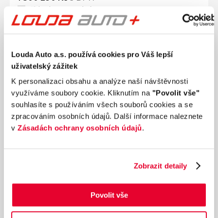
Přidat k porovnání
Ušetříte 180 000 Kč
Louda Auto a.s. používá cookies pro Váš lepší
uživatelský zážitek
K personalizaci obsahu a analýze naší návštěvnosti
využíváme soubory cookie. Kliknutím na
"Povolit vše"
souhlasíte s používáním všech souborů cookies a se
zpracováním osobních údajů. Další informace naleznete
v
Zásadách ochrany osobních údajů
.
Zobrazit detaily
Ročník
2026
Povolit vše
MAZDA CX-80 Homura Plus 3,3l e-Skyactiv
D254hp 187kw