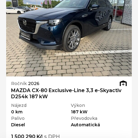
Ročník
2026
MAZDA CX-80 Exclusive-Line 3,3 e-Skyactiv
D254k 187 kW
Nájezd
Výkon
0 km
187 kW
Palivo
Převodovka
Diesel
Automatická
1 500 290 Kč
s DPH