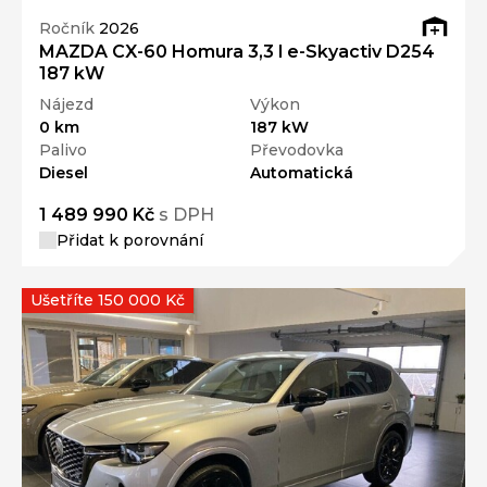
Ročník
2026
MAZDA CX-60 Homura 3,3 l e-Skyactiv D254
187 kW
Nájezd
Výkon
0 km
187 kW
Palivo
Převodovka
Diesel
Automatická
1 489 990 Kč
s DPH
Přidat k porovnání
Ušetříte 150 000 Kč