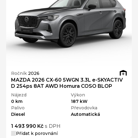
Ročník
2026
MAZDA 2026 CX-60 5WGN 3.3L e-SKYACTIV
D 254ps 8AT AWD Homura COSO BLOP
Nájezd
Výkon
0 km
187 kW
Palivo
Převodovka
Diesel
Automatická
1 493 990 Kč
s DPH
Přidat k porovnání