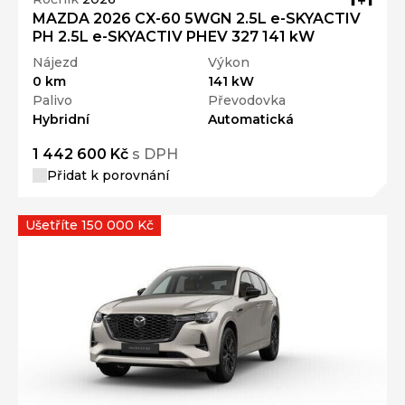
MAZDA 2026 CX-60 5WGN 2.5L e-SKYACTIV
PH 2.5L e-SKYACTIV PHEV 327 141 kW
Nájezd
Výkon
0 km
141 kW
Palivo
Převodovka
Hybridní
Automatická
1 442 600 Kč
s DPH
Přidat k porovnání
Ušetříte 150 000 Kč