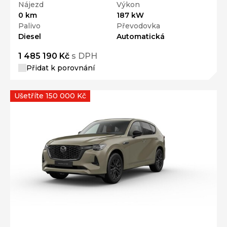
Nájezd
Výkon
0 km
187 kW
Palivo
Převodovka
Diesel
Automatická
1 485 190 Kč
s DPH
Přidat k porovnání
Ušetříte 150 000 Kč