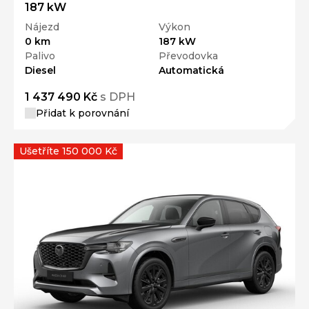
187 kW
Nájezd
Výkon
0 km
187 kW
Palivo
Převodovka
Diesel
Automatická
1 437 490 Kč
s DPH
Přidat k porovnání
Ušetříte 150 000 Kč