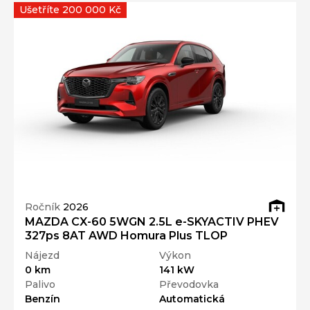
Ušetříte 200 000 Kč
Ročník
2026
MAZDA CX-60 5WGN 2.5L e-SKYACTIV PHEV
327ps 8AT AWD Homura Plus TLOP
Nájezd
Výkon
0 km
141 kW
Palivo
Převodovka
Benzín
Automatická