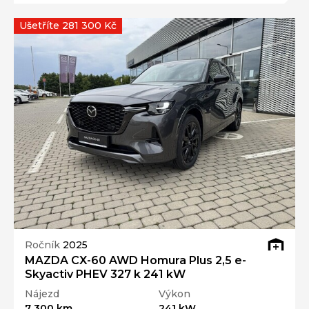
Ušetříte 281 300 Kč
Ročník
2025
MAZDA CX-60 AWD Homura Plus 2,5 e-
Skyactiv PHEV 327 k 241 kW
Nájezd
Výkon
7 300 km
241 kW