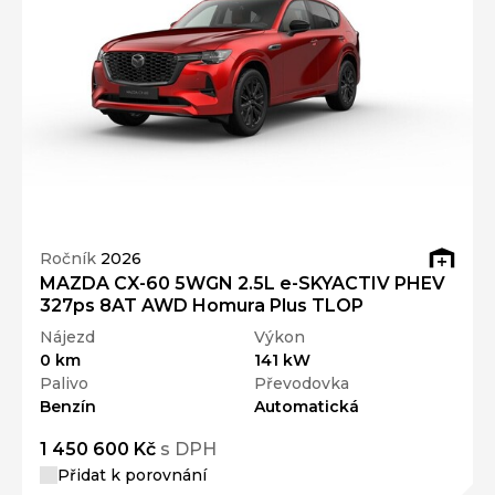
Ročník
2026
MAZDA CX-60 5WGN 2.5L e-SKYACTIV PHEV
327ps 8AT AWD Homura Plus TLOP
Nájezd
Výkon
0 km
141 kW
Palivo
Převodovka
Benzín
Automatická
1 450 600 Kč
s DPH
Přidat k porovnání