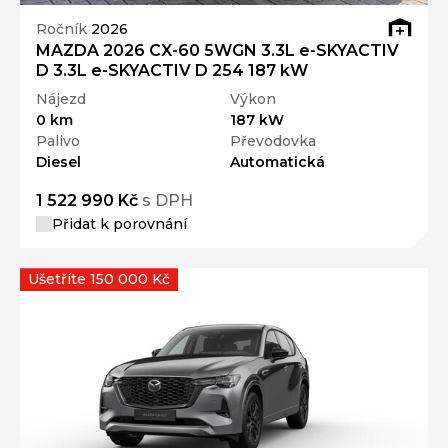
Ročník
2026
MAZDA 2026 CX-60 5WGN 3.3L e-SKYACTIV
D 3.3L e-SKYACTIV D 254 187 kW
Nájezd
Výkon
0 km
187 kW
Palivo
Převodovka
Diesel
Automatická
1 522 990 Kč
s DPH
Přidat k porovnání
Ušetříte 150 000 Kč