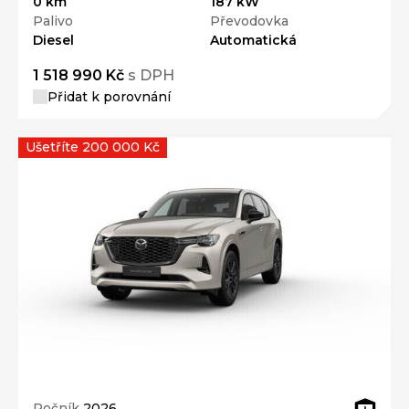
0 km
187 kW
Palivo
Převodovka
Diesel
Automatická
1 518 990 Kč
s DPH
Přidat k porovnání
Ušetříte 200 000 Kč
Ročník
2026