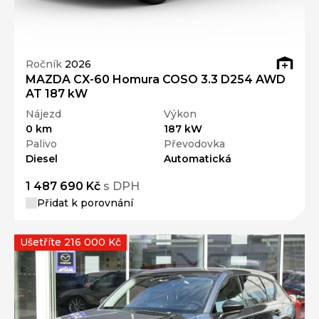
Ročník
2026
MAZDA CX-60 Homura COSO 3.3 D254 AWD
AT 187 kW
Nájezd
Výkon
0 km
187 kW
Palivo
Převodovka
Diesel
Automatická
1 487 690 Kč
s DPH
Přidat k porovnání
Ušetříte 216 000 Kč