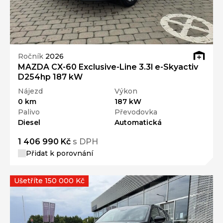
Ročník
2026
MAZDA CX-60 Exclusive-Line 3.3l e-Skyactiv
D254hp 187 kW
Nájezd
Výkon
0 km
187 kW
Palivo
Převodovka
Diesel
Automatická
1 406 990 Kč
s DPH
Přidat k porovnání
Ušetříte 150 000 Kč