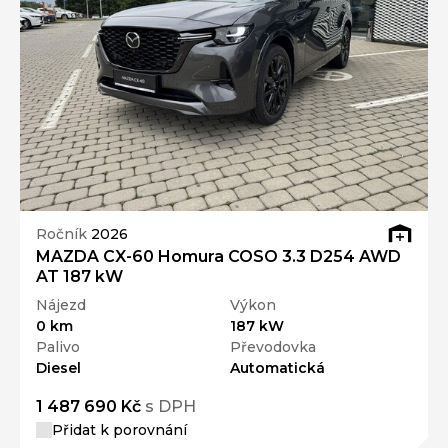
Ročník
2026
MAZDA CX-60 Homura COSO 3.3 D254 AWD
AT 187 kW
Nájezd
Výkon
0 km
187 kW
Palivo
Převodovka
Diesel
Automatická
1 487 690 Kč
s DPH
Přidat k porovnání