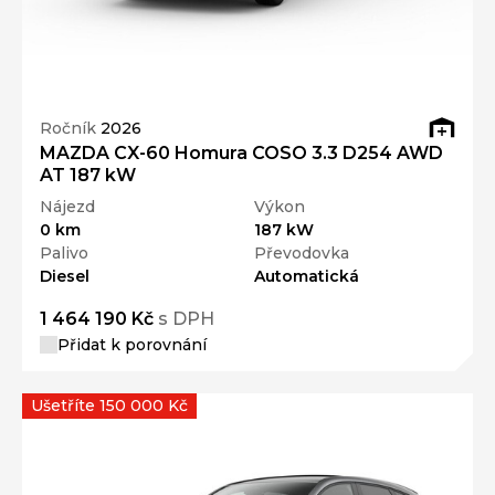
Ročník
2026
MAZDA CX-60 Homura COSO 3.3 D254 AWD
AT 187 kW
Nájezd
Výkon
0 km
187 kW
Palivo
Převodovka
Diesel
Automatická
1 464 190 Kč
s DPH
Přidat k porovnání
Ušetříte 150 000 Kč