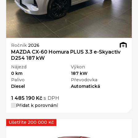
Ročník
2026
MAZDA CX-60 Homura PLUS 3.3 e-Skyactiv
D254 187 kW
Nájezd
Výkon
0 km
187 kW
Palivo
Převodovka
Diesel
Automatická
1 485 190 Kč
s DPH
Přidat k porovnání
Ušetříte 200 000 Kč