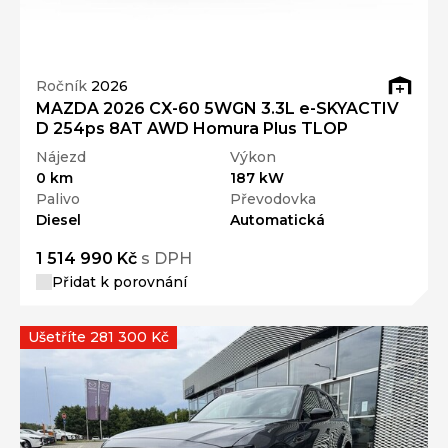
Ročník
2026
MAZDA 2026 CX-60 5WGN 3.3L e-SKYACTIV
D 254ps 8AT AWD Homura Plus TLOP
Nájezd
Výkon
0 km
187 kW
Palivo
Převodovka
Diesel
Automatická
1 514 990 Kč
s DPH
Přidat k porovnání
Ušetříte 281 300 Kč