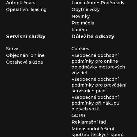
Autopůjčovna
Louda Auto+ Poděbrady
Operativní leasing
Obytné vozy
Novinky
Pro média
Kariéra
Servisní služby
Důležité odkazy
Servis
Cookies
Objednání online
Všeobecné obchodní
podmínky pro online
Odtahová služba
objednávky motorových
vozidel
Všeobecné obchodní
podmínky pro provádění
servisních prací
Všeobecné obchodní
podmínky při nákupu
ojetých vozů
GDPR
Reklamační řád
Mimosoudní řešení
spotřebitelských sporů