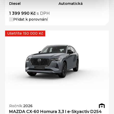
Diesel
Automatická
1 399 990 Kč
s DPH
Přidat k porovnání
Ušetříte 150 000 Kč
Ročník
2026
MAZDA CX-60 Homura 3,3 l e-Skyactiv D254