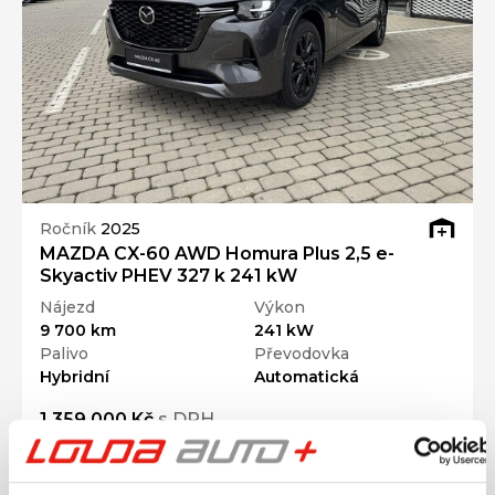
Ročník
2025
MAZDA CX-60 AWD Homura Plus 2,5 e-
Skyactiv PHEV 327 k 241 kW
Nájezd
Výkon
9 700 km
241 kW
Palivo
Převodovka
Hybridní
Automatická
1 359 000 Kč
s DPH
Přidat k porovnání