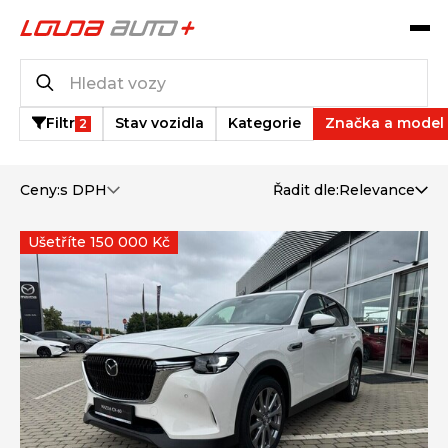
Katalog vozů
19
vozů k dispozici
Filtr
Stav vozidla
Kategorie
Značka a model
2
Ceny:
s DPH
Řadit dle:
Relevance
Ušetříte 150 000 Kč