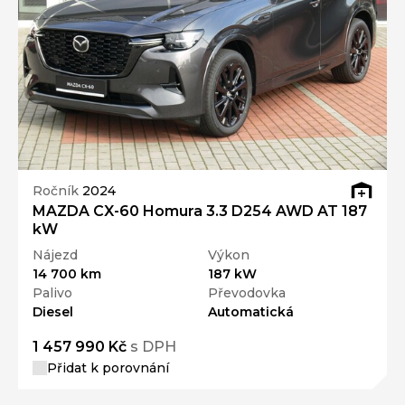
Ročník
2024
MAZDA CX-60 Homura 3.3 D254 AWD AT 187
kW
Nájezd
Výkon
14 700 km
187 kW
Palivo
Převodovka
Diesel
Automatická
1 457 990 Kč
s DPH
Přidat k porovnání