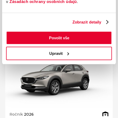
v
Zásadách ochrany osobních údajů
.
Nájezd
Výkon
5 736 km
107 kW
Palivo
Převodovka
Elektřina
Automatická
Zobrazit detaily
489 990 Kč
s DPH
Přidat k porovnání
Povolit vše
Ušetříte 150 000 Kč
Upravit
Ročník
2026