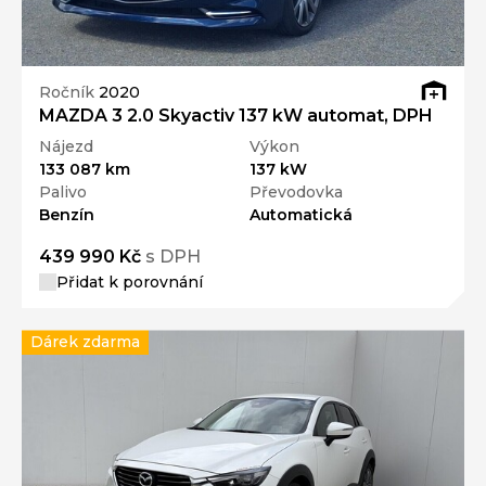
Ročník
2020
MAZDA 3 2.0 Skyactiv 137 kW automat, DPH
Nájezd
Výkon
133 087 km
137 kW
Palivo
Převodovka
Benzín
Automatická
439 990 Kč
s DPH
Přidat k porovnání
Dárek zdarma