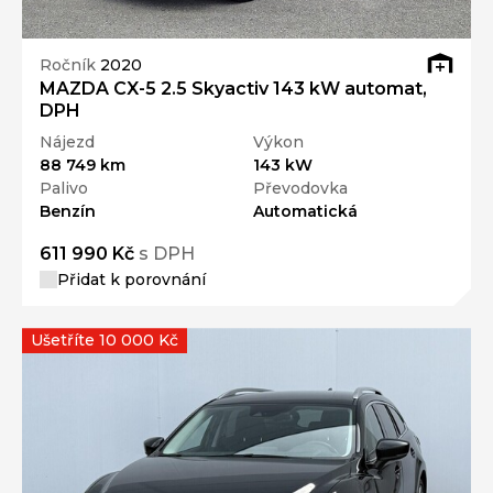
Ročník
2020
MAZDA CX-5 2.5 Skyactiv 143 kW automat,
DPH
Nájezd
Výkon
88 749 km
143 kW
Palivo
Převodovka
Benzín
Automatická
611 990 Kč
s DPH
Přidat k porovnání
Ušetříte 10 000 Kč