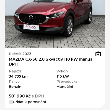
Ročník
2023
MAZDA CX-30 2.0 Skyactiv 110 kW manuál,
DPH
Nájezd
Výkon
34 735 km
110 kW
Palivo
Převodovka
Benzín
Manuální
581 990 Kč
s DPH
Přidat k porovnání