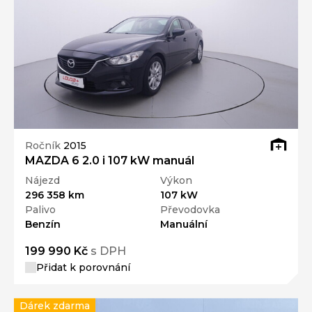
Ročník
2015
MAZDA 6 2.0 i 107 kW manuál
Nájezd
Výkon
296 358 km
107 kW
Palivo
Převodovka
Benzín
Manuální
199 990 Kč
s DPH
Přidat k porovnání
Dárek zdarma