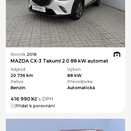
Ročník
2018
MAZDA CX-3 Takumi 2.0 88 kW automat
Nájezd
Výkon
20 736 km
88 kW
Palivo
Převodovka
Benzín
Automatická
416 990 Kč
s DPH
Přidat k porovnání