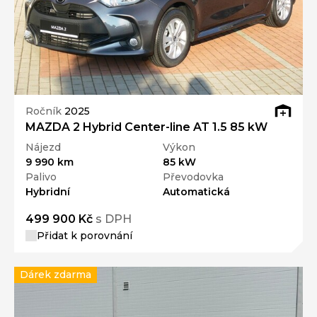
Ročník
2025
MAZDA 2 Hybrid Center-line AT 1.5 85 kW
Nájezd
Výkon
9 990 km
85 kW
Palivo
Převodovka
Hybridní
Automatická
499 900 Kč
s DPH
Přidat k porovnání
Dárek zdarma