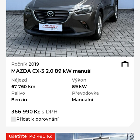
Ročník
2019
MAZDA CX-3 2.0 89 kW manuál
Nájezd
Výkon
67 760 km
89 kW
Palivo
Převodovka
Benzín
Manuální
366 990 Kč
s DPH
Přidat k porovnání
Ušetříte 143 490 Kč