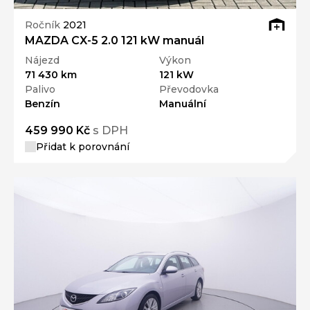
Ročník
2021
MAZDA CX-5 2.0 121 kW manuál
Nájezd
Výkon
71 430 km
121 kW
Palivo
Převodovka
Benzín
Manuální
459 990 Kč
s DPH
Přidat k porovnání