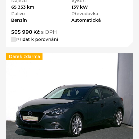
Nájezd
Výkon
65 353 km
137 kW
Palivo
Převodovka
Benzín
Automatická
505 990 Kč
s DPH
Přidat k porovnání
Dárek zdarma