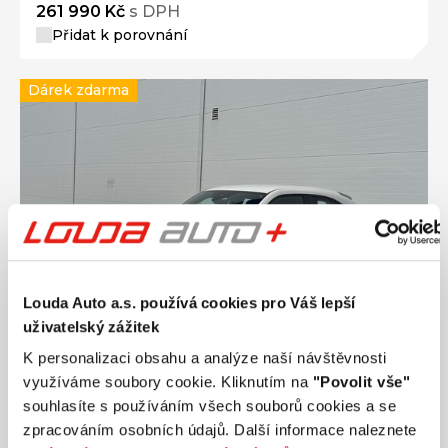
261 990 Kč
s DPH
Přidat k porovnání
Dárek zdarma
Louda Auto a.s. používá cookies pro Váš lepší
uživatelský zážitek
K personalizaci obsahu a analýze naší návštěvnosti
využíváme soubory cookie. Kliknutím na
"Povolit vše"
souhlasíte s používáním všech souborů cookies a se
Ročník
2023
zpracováním osobních údajů. Další informace naleznete
MAZDA MX-30 107 kW automat, DPH