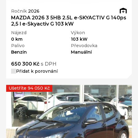
Ročník
2026
MAZDA 2026 3 5HB 2.5L e-SKYACTIV G 140ps
2,5 l e-Skyactiv G 103 kW
Nájezd
Výkon
0 km
103 kW
Palivo
Převodovka
Benzín
Manuální
650 300 Kč
s DPH
Přidat k porovnání
Ušetříte 94 050 Kč