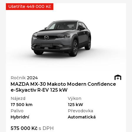
Ušetříte 449 000 Kč
Ročník
2024
MAZDA MX-30 Makoto Modern Confidence
e-Skyactiv R-EV 125 kW
Nájezd
Výkon
17 500 km
125 kW
Palivo
Převodovka
Hybridní
Automatická
575 000 Kč
s DPH