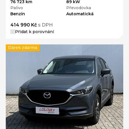
76 723 km
89 kW
Palivo
Převodovka
Benzín
Automatická
414 990 Kč
s DPH
Přidat k porovnání
Dárek zdarma