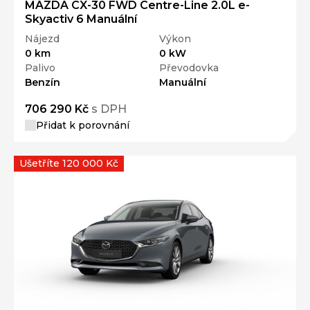
MAZDA CX-30 FWD Centre-Line 2.0L e-
Skyactiv 6 Manuální
Nájezd
Výkon
0 km
0 kW
Palivo
Převodovka
Benzín
Manuální
706 290 Kč
s DPH
Přidat k porovnání
Ušetříte 120 000 Kč