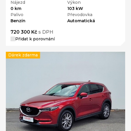
Nájezd
Výkon
0 km
103 kW
Palivo
Převodovka
Benzín
Automatická
720 300 Kč
s DPH
Přidat k porovnání
Dárek zdarma