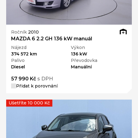
Ročník
2010
MAZDA 6 2.2 GH 136 kW manuál
Nájezd
Výkon
374 572 km
136 kW
Palivo
Převodovka
Diesel
Manuální
57 990 Kč
s DPH
Přidat k porovnání
Ušetříte 10 000 Kč