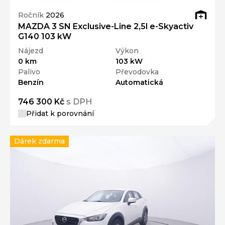
Ročník
2026
MAZDA 3 SN Exclusive-Line 2,5l e-Skyactiv
G140 103 kW
Nájezd
Výkon
0 km
103 kW
Palivo
Převodovka
Benzín
Automatická
746 300 Kč
s DPH
Přidat k porovnání
Dárek zdarma