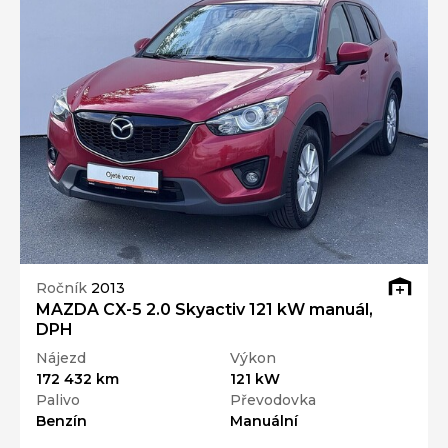
Ročník
2013
MAZDA CX-5 2.0 Skyactiv 121 kW manuál,
DPH
Nájezd
Výkon
172 432 km
121 kW
Palivo
Převodovka
Benzín
Manuální