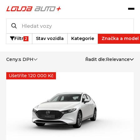
Katalog vozů
34
vozů k dispozici
Filtr
Stav vozidla
Kategorie
Značka a model
2
Ceny:
s DPH
Řadit dle:
Relevance
Ušetříte 120 000 Kč