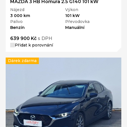
MAZDA 3 HB Homura 2.5 G140 101 kW
Nájezd
Výkon
3 000 km
101 kW
Palivo
Převodovka
Benzín
Manuální
639 900 Kč
s DPH
Přidat k porovnání
Dárek zdarma