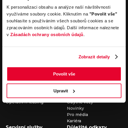
V případě dotazů volejte číslo nonstop infolinky
K personalizaci obsahu a analýze naší návštěvnosti
+420 325 400 400
využíváme soubory cookie. Kliknutím na
"Povolit vše"
nebo nám napište na e-mail
auto@louda.cz
souhlasíte s používáním všech souborů cookies a se
zpracováním osobních údajů. Další informace naleznete
v
Zásadách ochrany osobních údajů
.
Koupit vůz
Prodat vůz
Koupit nový vůz
Nezávazně ocenit
Zobrazit detaily
Koupit ojetý vůz
Průběh výkupu vozu
Koupit užitkový vůz
Koupit obytný vůz
Povolit vše
Pronájem
Společnost
Carsharing
Kontakty
Upravit
Autopůjčovna
Louda Auto+ Poděbrady
Operativní leasing
Obytné vozy
Novinky
Pro média
Kariéra
Servisní služby
Důležité odkazy