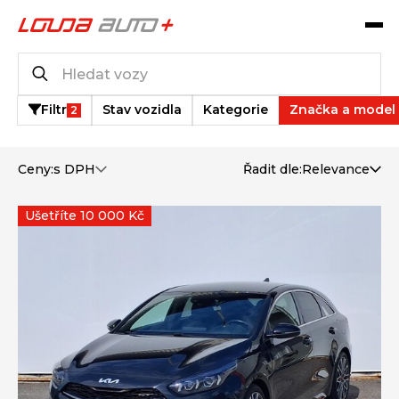
Katalog vozů
1
vozů k dispozici
Filtr
Stav vozidla
Kategorie
Značka a model
2
Ceny:
s DPH
Řadit dle:
Relevance
Ušetříte 10 000 Kč