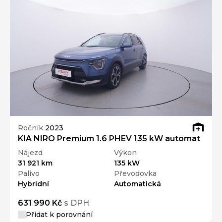
Ročník
2023
KIA NIRO Premium 1.6 PHEV 135 kW automat
Nájezd
Výkon
31 921 km
135 kW
Palivo
Převodovka
Hybridní
Automatická
631 990 Kč
s DPH
Přidat k porovnání