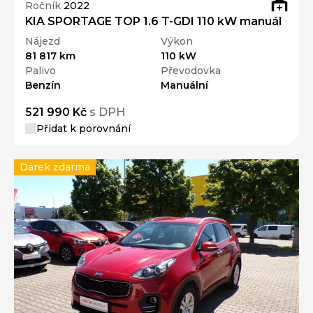
Ročník
2022
KIA SPORTAGE TOP 1.6 T-GDI 110 kW manuál
Nájezd
Výkon
81 817 km
110 kW
Palivo
Převodovka
Benzín
Manuální
521 990 Kč
s DPH
Přidat k porovnání
Dárek zdarma