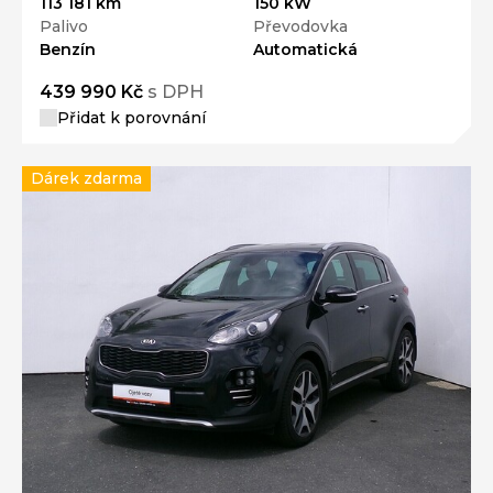
113 181 km
150 kW
Palivo
Převodovka
Benzín
Automatická
439 990 Kč
s DPH
Přidat k porovnání
Dárek zdarma