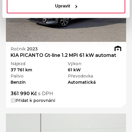
Upravit
Ročník
2023
KIA PICANTO Gt-line 1.2 MPI 61 kW automat
Nájezd
Výkon
37 761 km
61 kW
Palivo
Převodovka
Benzín
Automatická
361 990 Kč
s DPH
Přidat k porovnání