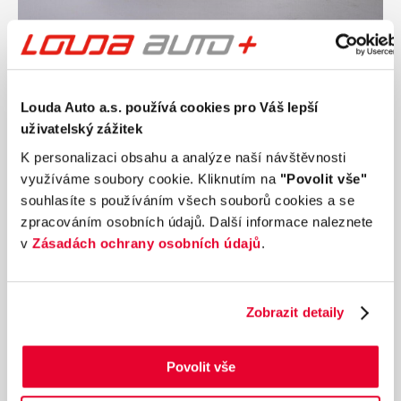
Ročník
2022
KIA CEED Fresh 1.5 118 kW manuál, DPH
Nájezd
Výkon
Louda Auto a.s. používá cookies pro Váš lepší
37 024 km
118 kW
uživatelský zážitek
Palivo
Převodovka
K personalizaci obsahu a analýze naší návštěvnosti
Benzín
Manuální
využíváme soubory cookie. Kliknutím na
"Povolit vše"
379 990 Kč
s DPH
souhlasíte s používáním všech souborů cookies a se
Přidat k porovnání
zpracováním osobních údajů. Další informace naleznete
v
Zásadách ochrany osobních údajů
.
Dárek zdarma
Zobrazit detaily
Povolit vše