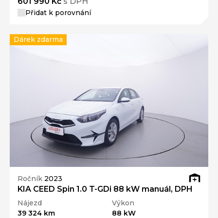
601 990 Kč
s DPH
Přidat k porovnání
Dárek zdarma
Ročník
2023
KIA CEED Spin 1.0 T-GDi 88 kW manuál, DPH
Nájezd
Výkon
39 324 km
88 kW