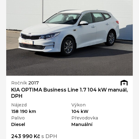
Ročník
2017
KIA OPTIMA Business Line 1.7 104 kW manuál,
DPH
Nájezd
Výkon
158 190 km
104 kW
Palivo
Převodovka
Diesel
Manuální
243 990 Kč
s DPH