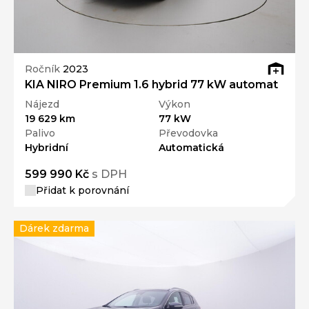
Ročník
2023
KIA NIRO Premium 1.6 hybrid 77 kW automat
Nájezd
Výkon
19 629 km
77 kW
Palivo
Převodovka
Hybridní
Automatická
599 990 Kč
s DPH
Přidat k porovnání
Dárek zdarma