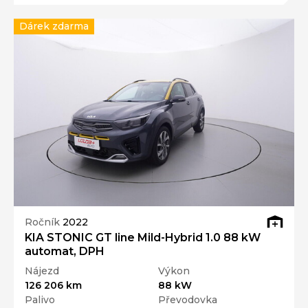
Dárek zdarma
Ročník
2022
KIA STONIC GT line Mild-Hybrid 1.0 88 kW
automat, DPH
Nájezd
Výkon
126 206 km
88 kW
Palivo
Převodovka