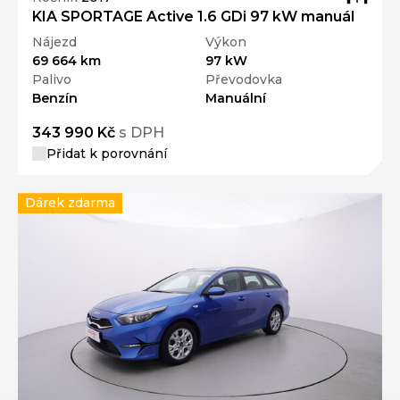
KIA SPORTAGE Active 1.6 GDi 97 kW manuál
Nájezd
Výkon
69 664 km
97 kW
Palivo
Převodovka
Benzín
Manuální
343 990 Kč
s DPH
Přidat k porovnání
Dárek zdarma