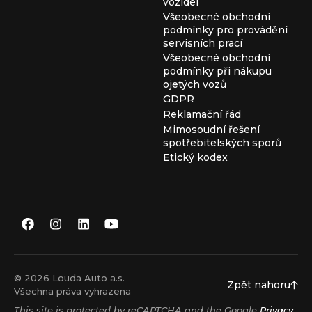
vozidel
Všeobecné obchodní
podmínky pro provádění
servisních prací
Všeobecné obchodní
podmínky při nákupu
ojetých vozů
GDPR
Reklamační řád
Mimosoudní řešení
spotřebitelských sporů
Etický kodex
© 2026 Louda Auto a.s.
Zpět nahoru
Všechna práva vyhrazena
This site is protected by reCAPTCHA and the Google
Privacy