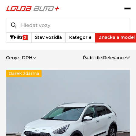
Katalog vozů
20
vozů k dispozici
Filtr
Stav vozidla
Kategorie
Značka a model
2
Ceny:
s DPH
Řadit dle:
Relevance
Dárek zdarma