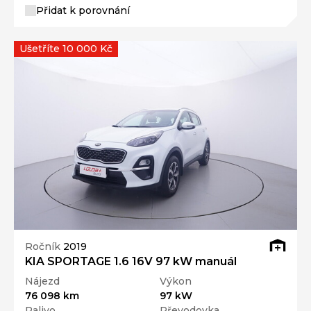
Přidat k porovnání
Ušetříte 10 000 Kč
Ročník
2019
KIA SPORTAGE 1.6 16V 97 kW manuál
Nájezd
Výkon
76 098 km
97 kW
Palivo
Převodovka