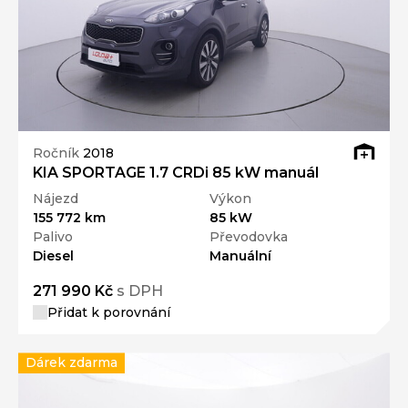
Ročník
2018
KIA SPORTAGE 1.7 CRDi 85 kW manuál
Nájezd
Výkon
155 772 km
85 kW
Palivo
Převodovka
Diesel
Manuální
271 990 Kč
s DPH
Přidat k porovnání
Dárek zdarma