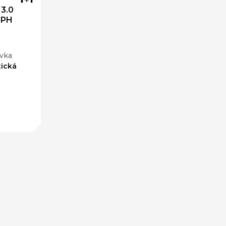
3.0
DPH
vka
ická