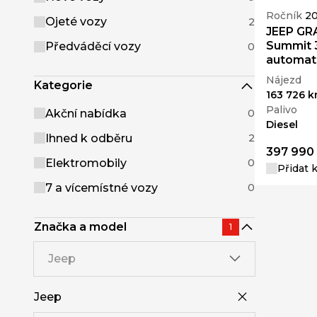
Ročník
20
Ojeté vozy
2
JEEP G
Summit 
Předváděcí vozy
0
automat
Nájezd
Kategorie
163 726 
Palivo
Akční nabídka
0
Diesel
Ihned k odběru
2
397 990
Elektromobily
0
Přidat 
7 a vícemístné vozy
0
Značka a model
1
Jeep
Jeep