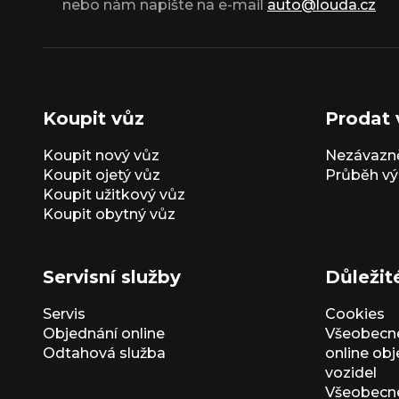
nebo nám napište na e-mail
auto@louda.cz
Koupit vůz
Prodat 
Koupit nový vůz
Nezávazně
Koupit ojetý vůz
Průběh vý
Koupit užitkový vůz
Koupit obytný vůz
Servisní služby
Důležit
Servis
Cookies
Objednání online
Všeobecn
Odtahová služba
online ob
vozidel
Všeobecn