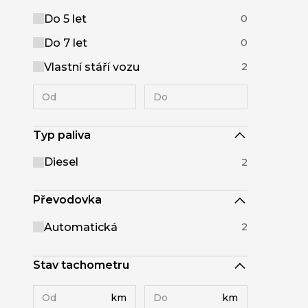
Do 5 let
0
Do 7 let
0
Vlastní stáří vozu
2
Typ paliva
Diesel
2
Převodovka
Automatická
2
Stav tachometru
km
km