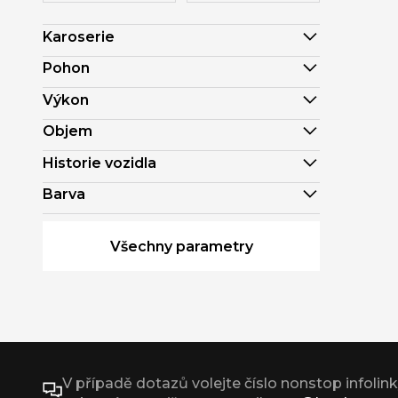
Karoserie
Pohon
Výkon
Objem
Historie vozidla
Barva
Všechny parametry
V případě dotazů volejte číslo nonstop infolin