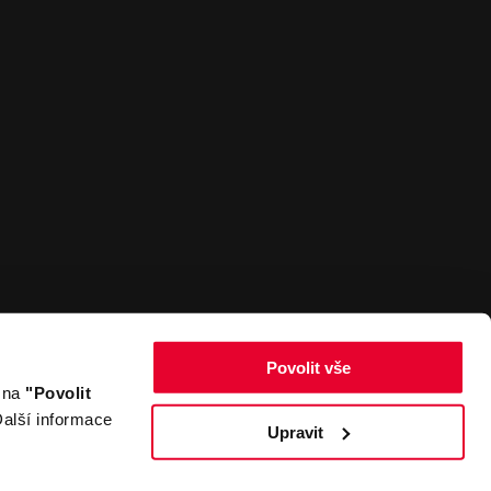
Povolit vše
m na
"Povolit
Zpět nahoru
alší informace
Upravit