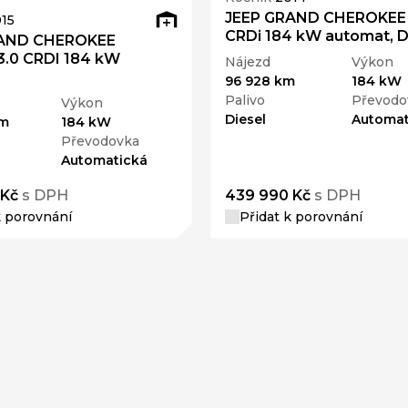
JEEP GRAND CHEROKEE 
15
CRDi 184 kW automat, 
RAND CHEROKEE
3.0 CRDI 184 kW
Nájezd
Výkon
96 928 km
184 kW
Palivo
Převodo
Výkon
Diesel
Automat
km
184 kW
Převodovka
Automatická
 Kč
s DPH
439 990 Kč
s DPH
k porovnání
Přidat k porovnání