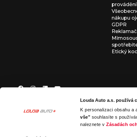
provádění 
Všeobecné
nákupu oj
GDPR
Reklamačn
Mimosoudn
spotřebit
Etický ko
Louda Auto a.s. používá c
K personalizaci obsahu a 
© 2026 Louda Auto a.s.
Všechna práva vyhrazena
vše"
souhlasíte s používá
This site is protected by reCAPTCHA and the Google
Pr
naleznete v
Zásadách och
Nastavení souborů cookies