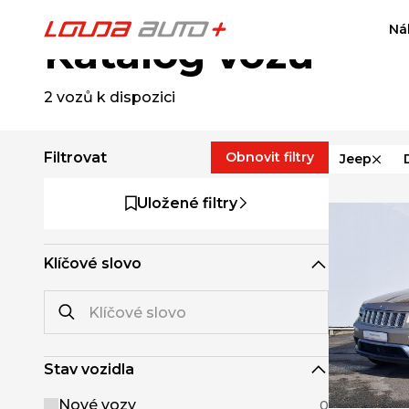
Ná
Katalog vozů
2
vozů k dispozici
Filtrovat
Obnovit filtry
Jeep
Uložené filtry
Klíčové slovo
Stav vozidla
Nové vozy
0