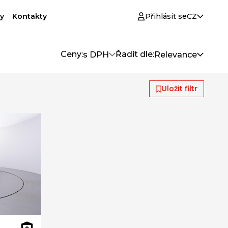
y
Kontakty
Přihlásit se
CZ
Ceny:
Řadit dle:
s DPH
Relevance
Uložit filtr