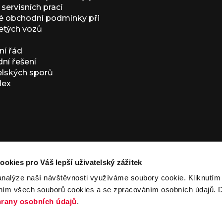
servisních prací
 obchodní podmínky při
etých vozů
í řád
í řešení
elských sporů
dex
ookies pro Váš lepší uživatelský zážitek
analýze naší návštěvnosti využíváme soubory cookie. Kliknutí
ním všech souborů cookies a se zpracováním osobních údajů. D
ivacy Policy
and
Terms of Service
apply.
rany osobních údajů
.