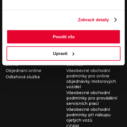
Pronájem
Společnost
Carsharing
Kontakty
Zobrazit detaily
Autopůjčovna
Louda Auto+ Poděbrady
Operativní leasing
Obytné vozy
Novinky
Povolit vše
Pro média
Kariéra
Servisní služby
Důležité odkazy
Upravit
Servis
Cookies
Objednání online
Všeobecné obchodní
podmínky pro online
Odtahová služba
objednávky motorových
vozidel
Všeobecné obchodní
podmínky pro provádění
servisních prací
Všeobecné obchodní
podmínky při nákupu
ojetých vozů
GDPR