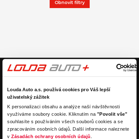
Obnovit filtry
V případě dotazů volejte číslo nonstop infolinky
+420 325 400 400
nebo nám napište na e-mail
auto@louda.cz
Louda Auto a.s. používá cookies pro Váš lepší
uživatelský zážitek
Koupit vůz
Prodat vůz
K personalizaci obsahu a analýze naší návštěvnosti
využíváme soubory cookie. Kliknutím na
"Povolit vše"
Koupit nový vůz
Nezávazně ocenit
souhlasíte s používáním všech souborů cookies a se
Koupit ojetý vůz
Průběh výkupu vozu
zpracováním osobních údajů. Další informace naleznete
Koupit užitkový vůz
v
Zásadách ochrany osobních údajů
.
Koupit obytný vůz