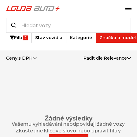
Katalog vozů
0
vozů k dispozici
Filtr
Stav vozidla
Kategorie
Značka a model
2
Ceny:
s DPH
Řadit dle:
Relevance
Žádné výsledky
Vašemu vyhledávání neodpovídají žádné vozy.
Zkuste jiné klíčové slovo nebo upravit filtry.