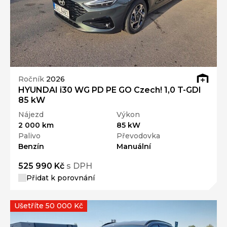
Ročník
2026
HYUNDAI i30 WG PD PE GO Czech! 1,0 T-GDI
85 kW
Nájezd
Výkon
2 000 km
85 kW
Palivo
Převodovka
Benzín
Manuální
525 990 Kč
s DPH
Přidat k porovnání
Ušetříte 50 000 Kč