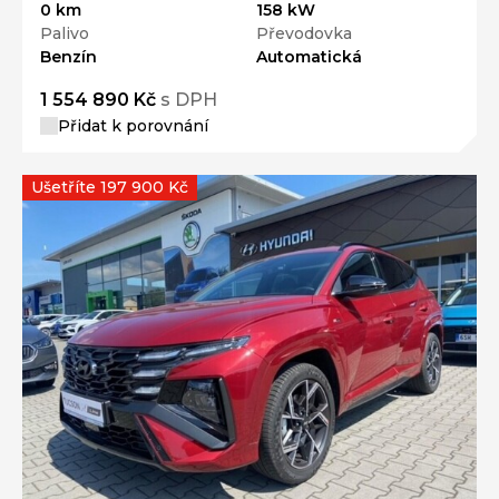
0 km
158 kW
Palivo
Převodovka
Benzín
Automatická
1 554 890 Kč
s DPH
Přidat k porovnání
Ušetříte 197 900 Kč