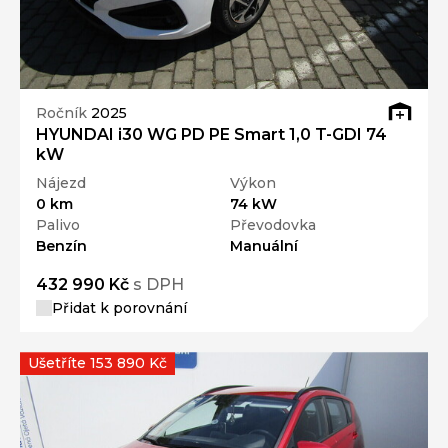
Ročník
2025
HYUNDAI i30 WG PD PE Smart 1,0 T-GDI 74
kW
Nájezd
Výkon
0 km
74 kW
Palivo
Převodovka
Benzín
Manuální
432 990 Kč
s DPH
Přidat k porovnání
Ušetříte 153 890 Kč