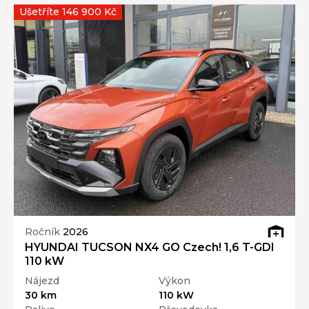
Ušetříte 146 900 Kč
Ročník
2026
HYUNDAI TUCSON NX4 GO Czech! 1,6 T-GDI
110 kW
Nájezd
Výkon
30 km
110 kW