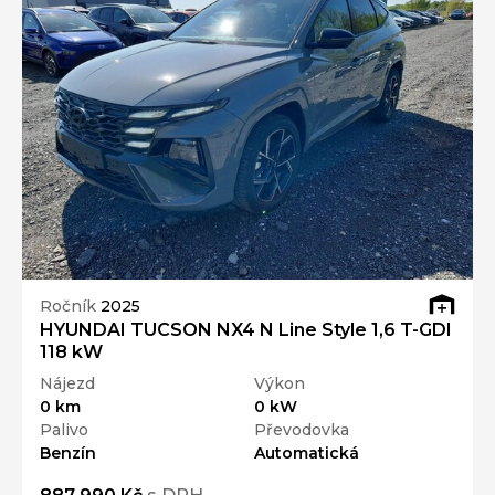
Ročník
2025
HYUNDAI TUCSON NX4 N Line Style 1,6 T-GDI
118 kW
Nájezd
Výkon
0 km
0 kW
Palivo
Převodovka
Benzín
Automatická