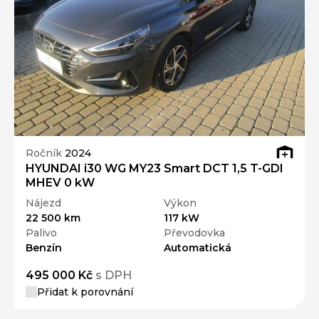
Ročník
2024
HYUNDAI i30 WG MY23 Smart DCT 1,5 T-GDI
MHEV 0 kW
Nájezd
Výkon
22 500 km
117 kW
Palivo
Převodovka
Benzín
Automatická
495 000 Kč
s DPH
Přidat k porovnání