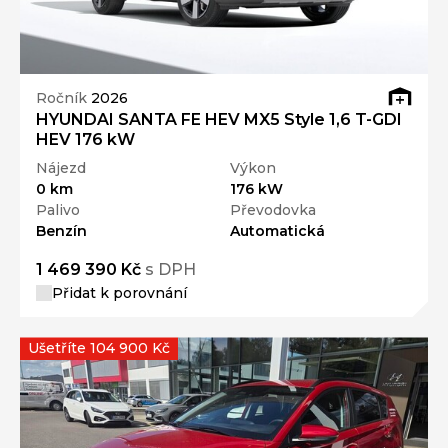
Ročník
2026
HYUNDAI SANTA FE HEV MX5 Style 1,6 T-GDI
HEV 176 kW
Nájezd
Výkon
0 km
176 kW
Palivo
Převodovka
Benzín
Automatická
1 469 390 Kč
s DPH
Přidat k porovnání
Ušetříte 104 900 Kč