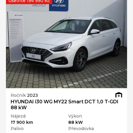
Ušetříte 194 990 Kč
Ročník
2023
HYUNDAI i30 WG MY22 Smart DCT 1,0 T-GDI
88 kW
Nájezd
Výkon
17 900 km
88 kW
Palivo
Převodovka