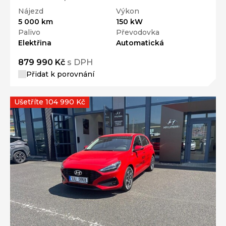
Nájezd
Výkon
5 000 km
150 kW
Palivo
Převodovka
Elektřina
Automatická
879 990 Kč
s DPH
Přidat k porovnání
Ušetříte 104 990 Kč