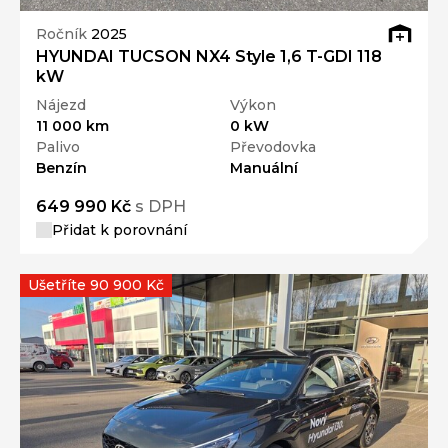
Ročník
2025
HYUNDAI TUCSON NX4 Style 1,6 T-GDI 118
kW
Nájezd
Výkon
11 000 km
0 kW
Palivo
Převodovka
Benzín
Manuální
649 990 Kč
s DPH
Přidat k porovnání
Ušetříte 90 900 Kč