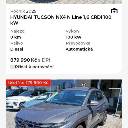
Ročník
2025
HYUNDAI TUCSON NX4 N Line 1,6 CRDi 100
kW
Nájezd
Výkon
0 km
100 kW
Palivo
Převodovka
Diesel
Automatická
879 990 Kč
s DPH
Přidat k porovnání
Ušetříte 179 900 Kč