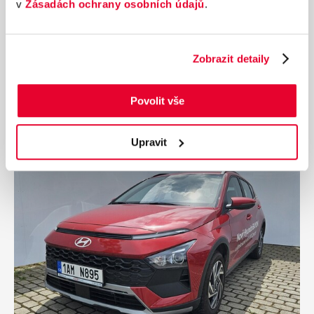
v
Zásadách ochrany osobních údajů
.
Nájezd
Výkon
30 km
110 kW
Palivo
Převodovka
Zobrazit detaily
Benzín
Manuální
705 990 Kč
s DPH
Povolit vše
Přidat k porovnání
Upravit
Ušetříte 93 900 Kč