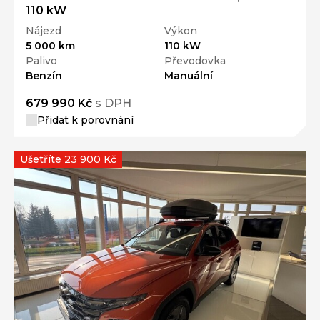
110 kW
Nájezd
Výkon
5 000 km
110 kW
Palivo
Převodovka
Benzín
Manuální
679 990 Kč
s DPH
Přidat k porovnání
Ušetříte 23 900 Kč