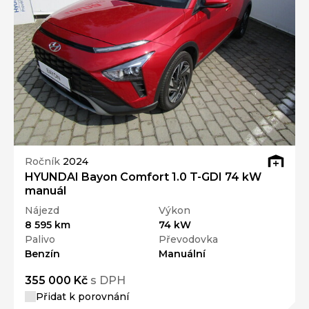
Ročník
2024
HYUNDAI Bayon Comfort 1.0 T-GDI 74 kW
manuál
Nájezd
Výkon
8 595 km
74 kW
Palivo
Převodovka
Benzín
Manuální
355 000 Kč
s DPH
Přidat k porovnání