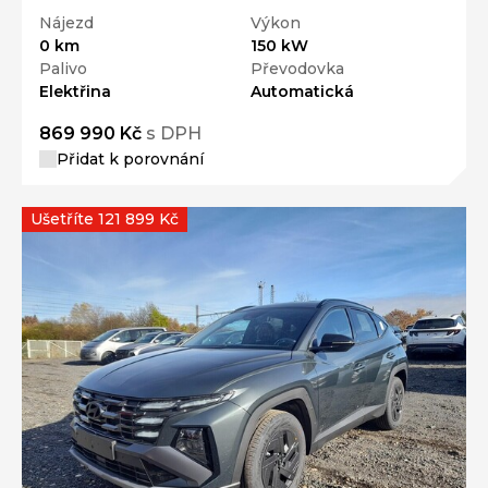
Nájezd
Výkon
0 km
150 kW
Palivo
Převodovka
Elektřina
Automatická
869 990 Kč
s DPH
Přidat k porovnání
Ušetříte 121 899 Kč