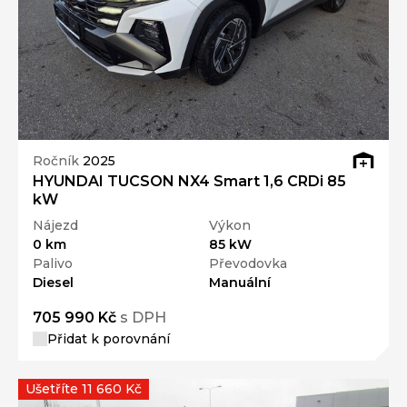
Ročník
2025
HYUNDAI TUCSON NX4 Smart 1,6 CRDi 85
kW
Nájezd
Výkon
0 km
85 kW
Palivo
Převodovka
Diesel
Manuální
705 990 Kč
s DPH
Přidat k porovnání
Ušetříte 11 660 Kč