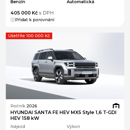
Benzín
Automatická
405 000 Kč
s DPH
Přidat k porovnání
Ušetříte 100 000 Kč
Ročník
2026
HYUNDAI SANTA FE HEV MX5 Style 1,6 T-GDI
HEV 158 kW
Nájezd
Výkon