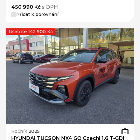
450 990 Kč
s DPH
Přidat k porovnání
Ušetříte 142 900 Kč
Ročník
2025
HYUNDAI TUCSON NX4 GO Czech! 1,6 T-GDI