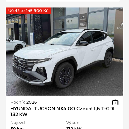
Ušetříte 145 900 Kč
Ročník
2026
HYUNDAI TUCSON NX4 GO Czech! 1,6 T-GDI
132 kW
Nájezd
Výkon
30 km
132 kW