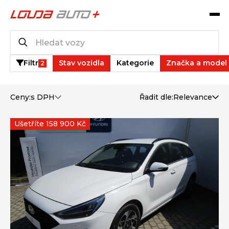
Katalog vozů
184
vozů k dispozici
Filtr
Stav vozidla
Kategorie
Značka a model
2
Ceny:
s DPH
Řadit dle:
Relevance
Ušetříte 158 900 Kč