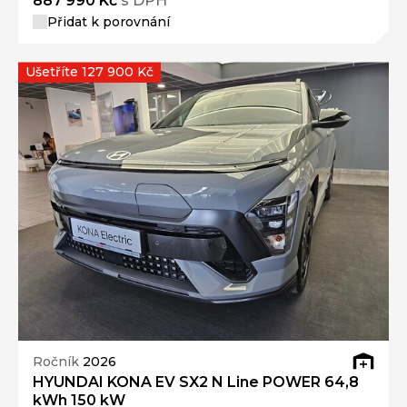
887 990 Kč
s DPH
Přidat k porovnání
Ušetříte 127 900 Kč
Ročník
2026
HYUNDAI KONA EV SX2 N Line POWER 64,8
kWh 150 kW