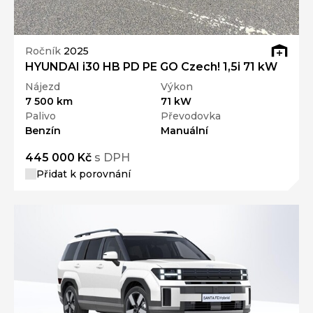
Ročník
2025
HYUNDAI i30 HB PD PE GO Czech! 1,5i 71 kW
Nájezd
Výkon
7 500 km
71 kW
Palivo
Převodovka
Benzín
Manuální
445 000 Kč
s DPH
Přidat k porovnání