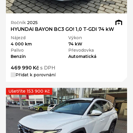
Ročník
2025
HYUNDAI BAYON BC3 GO! 1,0 T-GDI 74 kW
Nájezd
Výkon
4 000 km
74 kW
Palivo
Převodovka
Benzín
Automatická
469 990 Kč
s DPH
Přidat k porovnání
Ušetříte 153 900 Kč