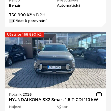
Palivo
Převodovka
Benzín
Automatická
750 990 Kč
s DPH
Přidat k porovnání
Ušetříte 168 890 Kč
Ročník
2026
HYUNDAI KONA SX2 Smart 1,6 T-GDI 110 kW
Nájezd
Výkon