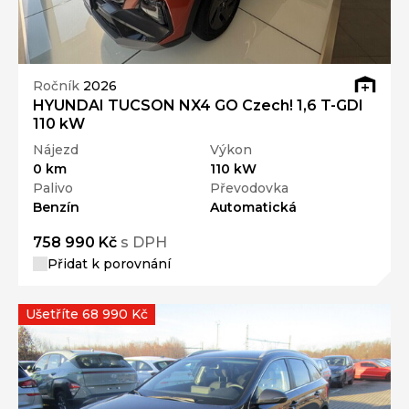
Ročník
2026
HYUNDAI TUCSON NX4 GO Czech! 1,6 T-GDI
110 kW
Nájezd
Výkon
0 km
110 kW
Palivo
Převodovka
Benzín
Automatická
758 990 Kč
s DPH
Přidat k porovnání
Ušetříte 68 990 Kč