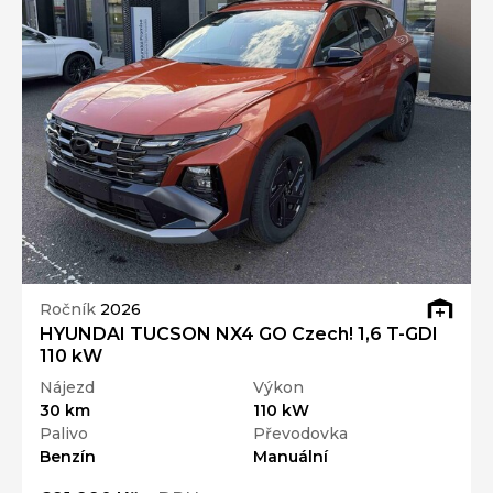
Ročník
2026
HYUNDAI TUCSON NX4 GO Czech! 1,6 T-GDI
110 kW
Nájezd
Výkon
30 km
110 kW
Palivo
Převodovka
Benzín
Manuální