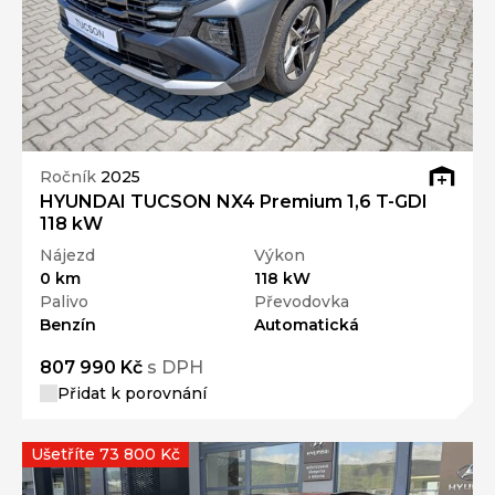
Ročník
2025
HYUNDAI TUCSON NX4 Premium 1,6 T-GDI
118 kW
Nájezd
Výkon
0 km
118 kW
Palivo
Převodovka
Benzín
Automatická
807 990 Kč
s DPH
Přidat k porovnání
Ušetříte 73 800 Kč