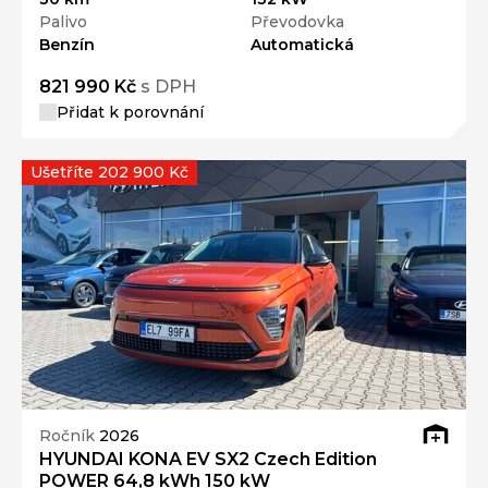
Palivo
Převodovka
Benzín
Automatická
821 990 Kč
s DPH
Přidat k porovnání
Ušetříte 202 900 Kč
Ročník
2026
HYUNDAI KONA EV SX2 Czech Edition
POWER 64,8 kWh 150 kW