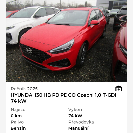
Ročník
2025
HYUNDAI i30 HB PD PE GO Czech! 1,0 T-GDI
74 kW
Nájezd
Výkon
0 km
74 kW
Palivo
Převodovka
Benzín
Manuální