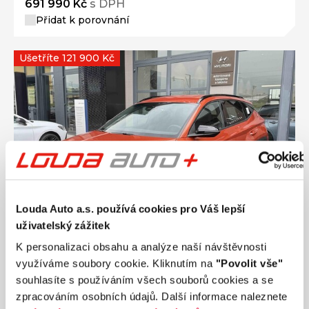
691 990 Kč
s DPH
Přidat k porovnání
Ušetříte 121 900 Kč
Louda Auto a.s. používá cookies pro Váš lepší
uživatelský zážitek
K personalizaci obsahu a analýze naší návštěvnosti
využíváme soubory cookie. Kliknutím na
"Povolit vše"
Ročník
2026
souhlasíte s používáním všech souborů cookies a se
HYUNDAI TUCSON NX4 GO Czech! 1,6 T-GDI
zpracováním osobních údajů. Další informace naleznete
110 kW