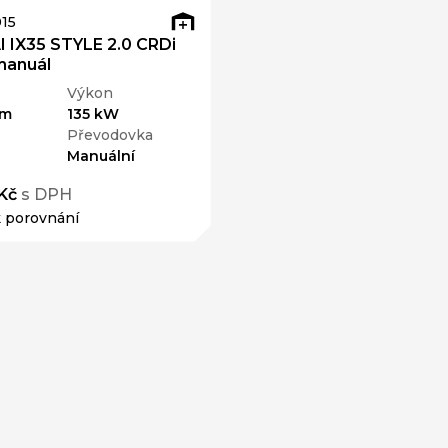
15
 IX35 STYLE 2.0 CRDi
manuál
Výkon
km
135 kW
Převodovka
Manuální
Kč
s DPH
k porovnání