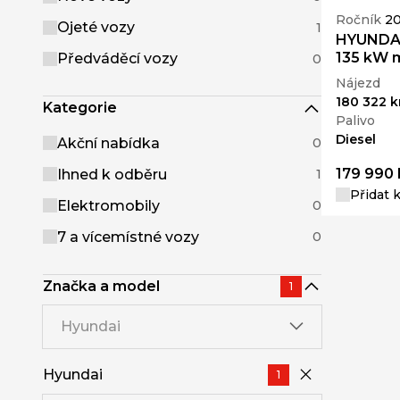
Ročník
20
Ojeté vozy
1
HYUNDAI
135 kW 
Předváděcí vozy
0
Nájezd
180 322 
Kategorie
Palivo
Diesel
Akční nabídka
0
179 990 
Ihned k odběru
1
Přidat 
Elektromobily
0
7 a vícemístné vozy
0
Značka a model
1
Hyundai
Hyundai
1