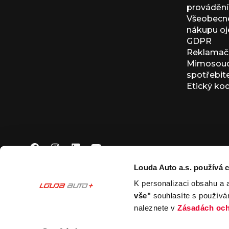
provádění 
Všeobecné
nákupu oj
GDPR
Reklamačn
Mimosoudn
spotřebit
Etický ko
Louda Auto a.s. používá c
K personalizaci obsahu a 
© 2026 Louda Auto a.s.
Všechna práva vyhrazena
vše"
souhlasíte s používá
This site is protected by reCAPTCHA and the Google
Pr
naleznete v
Zásadách och
Nastavení souborů cookies