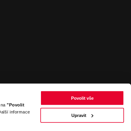
Povolit vše
m na
"Povolit
Zpět nahoru
alší informace
Upravit