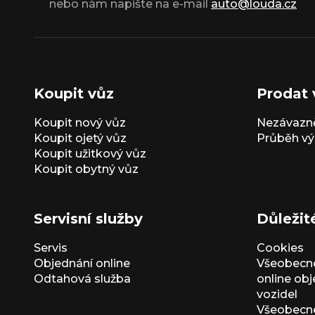
nebo nám napište na e-mail
auto@louda.cz
Koupit vůz
Prodat 
Koupit nový vůz
Nezávazně
Koupit ojetý vůz
Průběh vý
Koupit užitkový vůz
Koupit obytný vůz
Servisní služby
Důležit
Servis
Cookies
Objednání online
Všeobecn
Odtahová služba
online ob
vozidel
Všeobecn