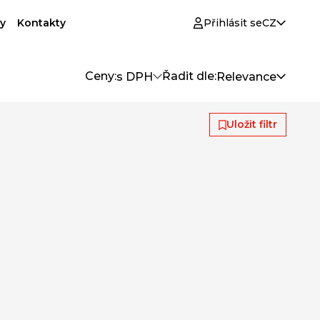
y
Kontakty
Přihlásit se
CZ
Ceny:
Řadit dle:
s DPH
Relevance
Uložit filtr