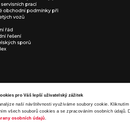
servisních prací
 obchodní podmínky při
etých vozů
í řád
í řešení
elských sporů
dex
ookies pro Váš lepší uživatelský zážitek
analýze naší návštěvnosti využíváme soubory cookie. Kliknutí
ním všech souborů cookies a se zpracováním osobních údajů. D
ivacy Policy
and
Terms of Service
apply.
rany osobních údajů
.