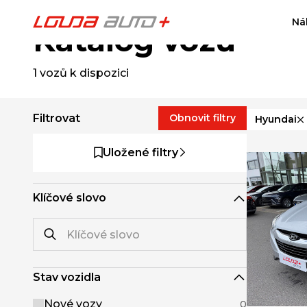
Ná
Katalog vozů
1
vozů k dispozici
Filtrovat
Obnovit filtry
Hyundai
Uložené filtry
Klíčové slovo
Stav vozidla
Nové vozy
0