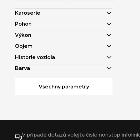
Karoserie
Pohon
Výkon
Objem
Historie vozidla
Barva
Všechny parametry
V případě dotazů volejte číslo nonstop infolin