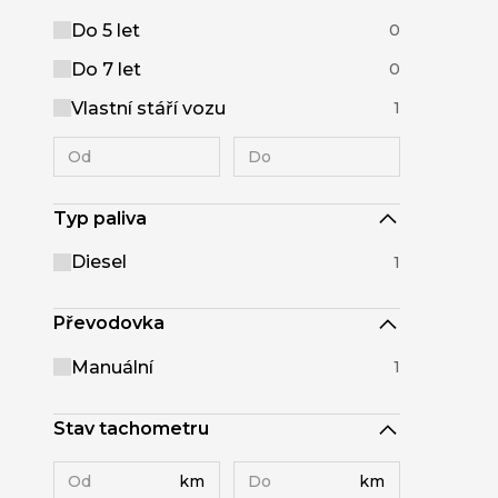
Do 5 let
0
Do 7 let
0
Vlastní stáří vozu
1
Typ paliva
Diesel
1
Převodovka
Manuální
1
Stav tachometru
km
km