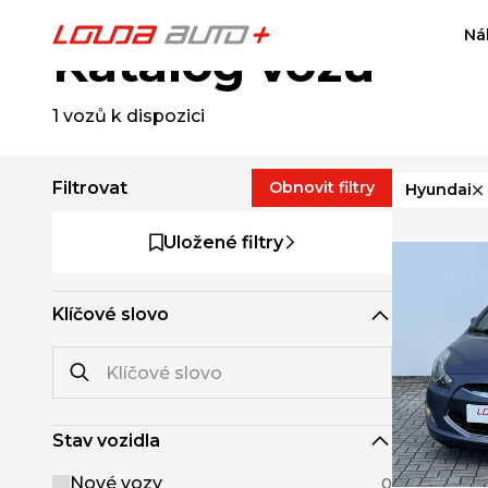
Ná
Katalog vozů
1
vozů k dispozici
Filtrovat
Obnovit filtry
Hyundai
Uložené filtry
Klíčové slovo
Stav vozidla
Nové vozy
0