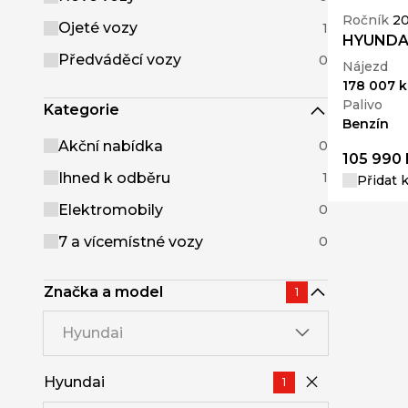
Ročník
20
Ojeté vozy
1
HYUNDAI
Předváděcí vozy
0
Nájezd
178 007 
Palivo
Kategorie
Benzín
Akční nabídka
0
105 990 
Ihned k odběru
1
Přidat 
Elektromobily
0
7 a vícemístné vozy
0
Značka a model
1
Hyundai
Hyundai
1