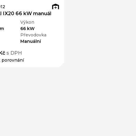
12
 IX20 66 kW manuál
Výkon
km
66 kW
Převodovka
Manuální
Kč
s DPH
k porovnání