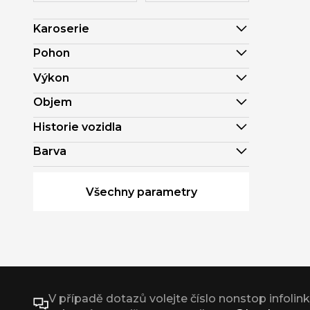
Karoserie
Pohon
Výkon
Objem
Historie vozidla
Barva
Všechny parametry
V případě dotazů volejte číslo nonstop infolin