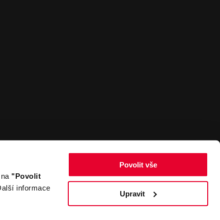
Povolit vše
m na
"Povolit
Zpět nahoru
alší informace
Upravit