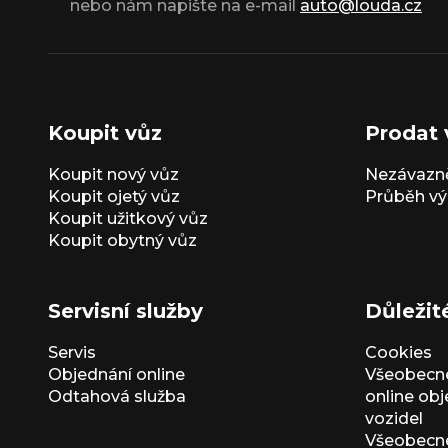
nebo nám napište na e-mail
auto@louda.cz
Koupit vůz
Prodat 
Koupit nový vůz
Nezávazně
Koupit ojetý vůz
Průběh vý
Koupit užitkový vůz
Koupit obytný vůz
Servisní služby
Důležit
Servis
Cookies
Objednání online
Všeobecn
Odtahová služba
online ob
vozidel
Všeobecn