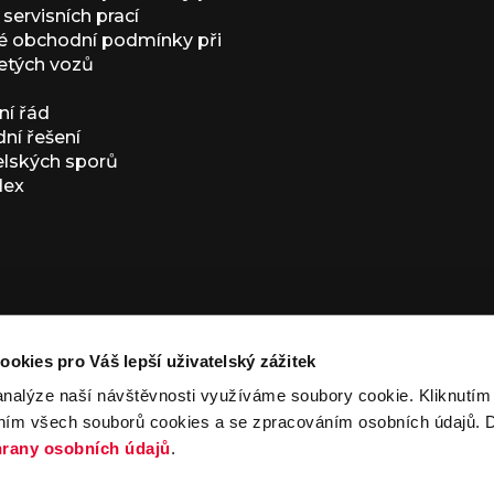
servisních prací
 obchodní podmínky při
etých vozů
í řád
í řešení
elských sporů
dex
ookies pro Váš lepší uživatelský zážitek
analýze naší návštěvnosti využíváme soubory cookie. Kliknutí
ním všech souborů cookies a se zpracováním osobních údajů. D
ivacy Policy
and
Terms of Service
apply.
rany osobních údajů
.