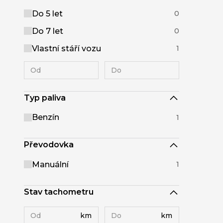
Do 5 let
0
Do 7 let
0
Vlastní stáří vozu
1
Typ paliva
Benzín
1
Převodovka
Manuální
1
Stav tachometru
km
km