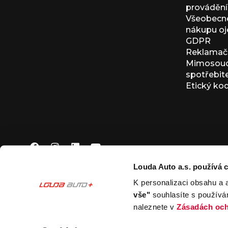
provádění 
Všeobecné
nákupu oj
GDPR
Reklamačn
Mimosoudn
spotřebit
Etický ko
Louda Auto a.s. používá c
K personalizaci obsahu a 
© 2026 Louda Auto a.s.
Všechna práva vyhrazena
vše"
souhlasíte s používá
This site is protected by reCAPTCHA and the Google
Pr
naleznete v
Zásadách och
Nastavení souborů cookies