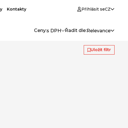
y
Kontakty
Přihlásit se
CZ
Ceny:
Řadit dle:
s DPH
Relevance
Uložit filtr