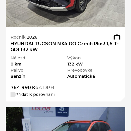
Ročník
2026
HYUNDAI TUCSON NX4 GO Czech Plus! 1,6 T-
GDI 132 kW
Nájezd
Výkon
0 km
132 kW
Palivo
Převodovka
Benzín
Automatická
764 990 Kč
s DPH
Přidat k porovnání