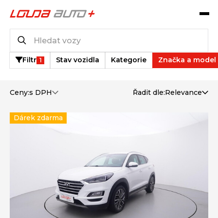
Katalog vozů
613
vozů k dispozici
Filtr
Stav vozidla
Kategorie
Značka a model
1
Ceny:
s DPH
Řadit dle:
Relevance
Dárek zdarma