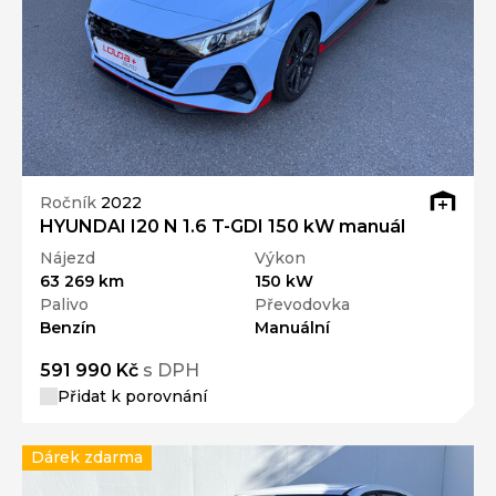
Ročník
2022
HYUNDAI I20 N 1.6 T-GDI 150 kW manuál
Nájezd
Výkon
63 269 km
150 kW
Palivo
Převodovka
Benzín
Manuální
591 990 Kč
s DPH
Přidat k porovnání
Dárek zdarma