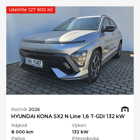
Ušetříte 127 900 Kč
Ročník
2026
HYUNDAI KONA SX2 N Line 1,6 T-GDI 132 kW
Nájezd
Výkon
8 000 km
132 kW
Palivo
Převodovka