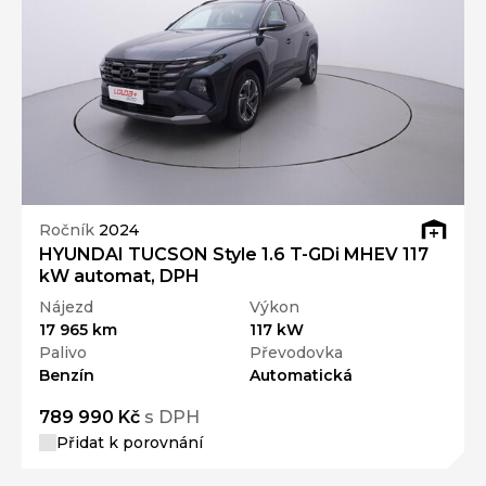
Ročník
2024
HYUNDAI TUCSON Style 1.6 T-GDi MHEV 117
kW automat, DPH
Nájezd
Výkon
17 965 km
117 kW
Palivo
Převodovka
Benzín
Automatická
789 990 Kč
s DPH
Přidat k porovnání