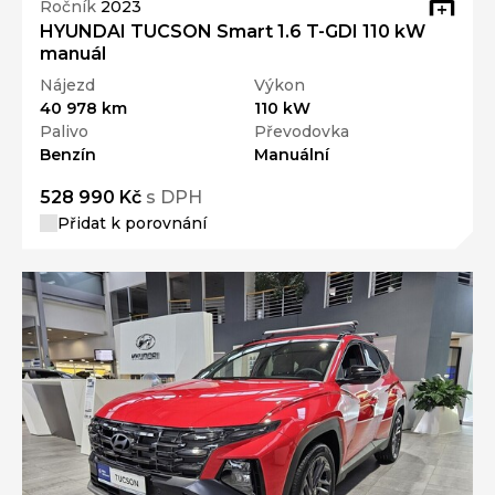
Ročník
2023
HYUNDAI TUCSON Smart 1.6 T-GDI 110 kW
manuál
Nájezd
Výkon
40 978 km
110 kW
Palivo
Převodovka
Benzín
Manuální
528 990 Kč
s DPH
Přidat k porovnání