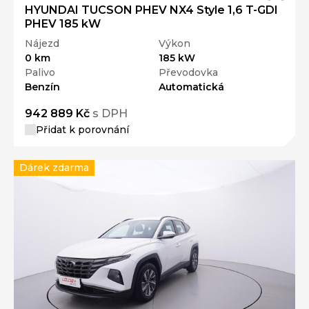
HYUNDAI TUCSON PHEV NX4 Style 1,6 T-GDI
PHEV 185 kW
Nájezd
Výkon
0 km
185 kW
Palivo
Převodovka
Benzín
Automatická
942 889 Kč
s DPH
Přidat k porovnání
Dárek zdarma