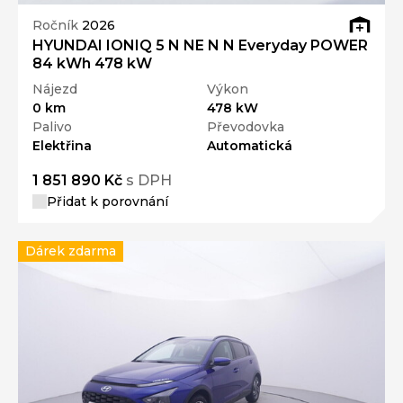
Ročník
2026
HYUNDAI IONIQ 5 N NE N N Everyday POWER
84 kWh 478 kW
Nájezd
Výkon
0 km
478 kW
Palivo
Převodovka
Elektřina
Automatická
1 851 890 Kč
s DPH
Přidat k porovnání
Dárek zdarma