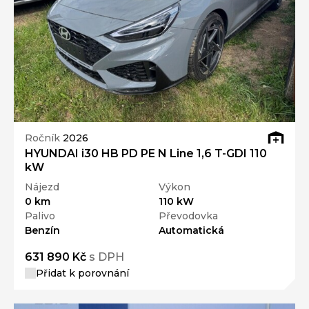
Ročník
2026
HYUNDAI i30 HB PD PE N Line 1,6 T-GDI 110
kW
Nájezd
Výkon
0 km
110 kW
Palivo
Převodovka
Benzín
Automatická
631 890 Kč
s DPH
Přidat k porovnání