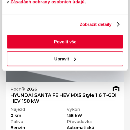
v
Zásadách ochrany osobních údajů
.
Přidat k porovnání
Ušetříte 100 000 Kč
Zobrazit detaily
Povolit vše
Upravit
Ročník
2026
HYUNDAI SANTA FE HEV MX5 Style 1,6 T-GDI
HEV 158 kW
Nájezd
Výkon
0 km
158 kW
Palivo
Převodovka
Benzín
Automatická