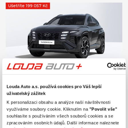
Ušetříte 199 057 Kč
Ročník
2026
HYUNDAI TUCSON NX4 N Line 1,6 T-GDI 110
Louda Auto a.s. používá cookies pro Váš lepší
kW
uživatelský zážitek
Nájezd
Výkon
50 km
110 kW
K personalizaci obsahu a analýze naší návštěvnosti
Palivo
Převodovka
využíváme soubory cookie. Kliknutím na
"Povolit vše"
Benzín
Automatická
souhlasíte s používáním všech souborů cookies a se
zpracováním osobních údajů. Další informace naleznete
748 833 Kč
s DPH