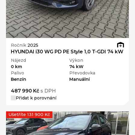
Ročník
2025
HYUNDAI i30 WG PD PE Style 1,0 T-GDI 74 kW
Nájezd
Výkon
0 km
74 kW
Palivo
Převodovka
Benzín
Manuální
487 990 Kč
s DPH
Přidat k porovnání
Ušetříte 131 900 Kč