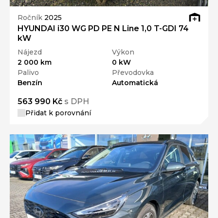
Ročník
2025
HYUNDAI i30 WG PD PE N Line 1,0 T-GDI 74
kW
Nájezd
Výkon
2 000 km
0 kW
Palivo
Převodovka
Benzín
Automatická
563 990 Kč
s DPH
Přidat k porovnání