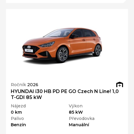
Ročník
2026
HYUNDAI i30 HB PD PE GO Czech N Line! 1,0
T-GDI 85 kW
Nájezd
Výkon
0 km
85 kW
Palivo
Převodovka
Benzín
Manuální