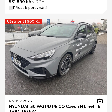
531 890 Kč
s DPH
Přidat k porovnání
Ušetříte 31 900 Kč
Ročník
2026
HYUNDAI i30 WG PD PE GO Czech N Line! 1,6
T-GDI 110 kW