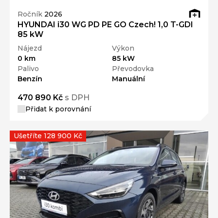
Ročník
2026
HYUNDAI i30 WG PD PE GO Czech! 1,0 T-GDI
85 kW
Nájezd
Výkon
0 km
85 kW
Palivo
Převodovka
Benzín
Manuální
470 890 Kč
s DPH
Přidat k porovnání
Ušetříte 128 900 Kč