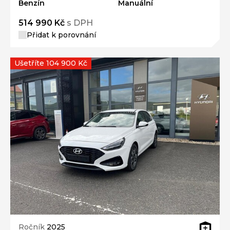
Benzín
Manuální
514 990 Kč
s DPH
Přidat k porovnání
Ušetříte 104 900 Kč
Ročník
2025