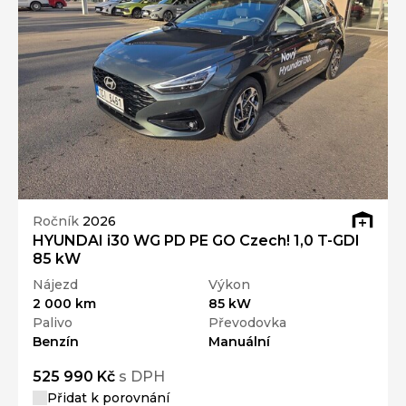
Ročník
2026
HYUNDAI i30 WG PD PE GO Czech! 1,0 T-GDI
85 kW
Nájezd
Výkon
2 000 km
85 kW
Palivo
Převodovka
Benzín
Manuální
525 990 Kč
s DPH
Přidat k porovnání