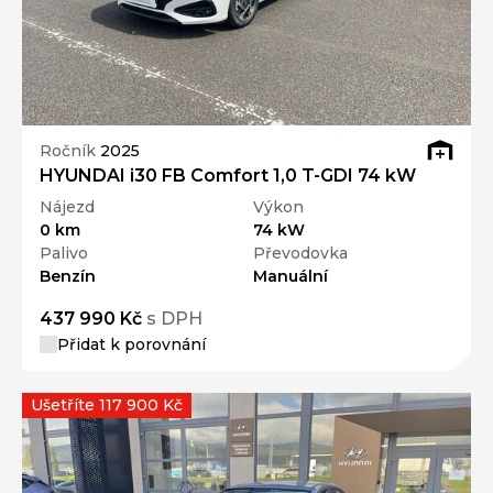
Ročník
2025
HYUNDAI i30 FB Comfort 1,0 T-GDI 74 kW
Nájezd
Výkon
0 km
74 kW
Palivo
Převodovka
Benzín
Manuální
437 990 Kč
s DPH
Přidat k porovnání
Ušetříte 117 900 Kč