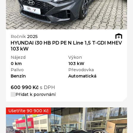
Ročník
2025
HYUNDAI i30 HB PD PE N Line 1,5 T-GDI MHEV
103 kW
Nájezd
Výkon
0 km
103 kW
Palivo
Převodovka
Benzín
Automatická
600 990 Kč
s DPH
Přidat k porovnání
Ušetříte 90 900 Kč