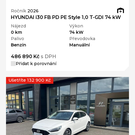
Ročník
2026
HYUNDAI i30 FB PD PE Style 1,0 T-GDI 74 kW
Nájezd
Výkon
0 km
74 kW
Palivo
Převodovka
Benzín
Manuální
486 890 Kč
s DPH
Přidat k porovnání
Ušetříte 132 900 Kč