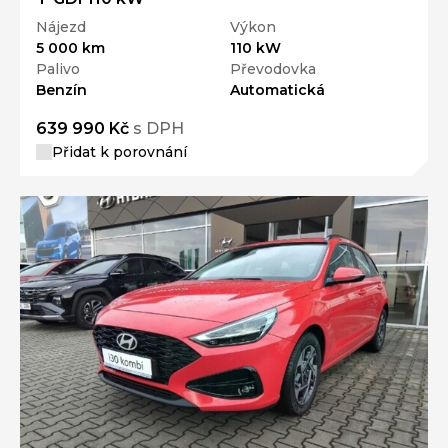
Nájezd
Výkon
5 000 km
110 kW
Palivo
Převodovka
Benzín
Automatická
639 990 Kč
s DPH
Přidat k porovnání