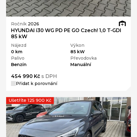
Ročník
2026
HYUNDAI i30 WG PD PE GO Czech! 1,0 T-GDI
85 kW
Nájezd
Výkon
0 km
85 kW
Palivo
Převodovka
Benzín
Manuální
454 990 Kč
s DPH
Přidat k porovnání
Ušetříte 125 900 Kč