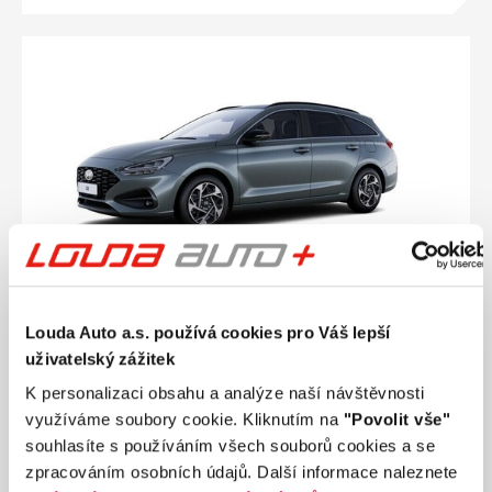
Ročník
2026
Louda Auto a.s. používá cookies pro Váš lepší
HYUNDAI i30 WG PD PE Style 1,0 T-GDI 85 kW
uživatelský zážitek
Nájezd
Výkon
0 km
85 kW
K personalizaci obsahu a analýze naší návštěvnosti
Palivo
Převodovka
využíváme soubory cookie. Kliknutím na
"Povolit vše"
Benzín
Manuální
souhlasíte s používáním všech souborů cookies a se
zpracováním osobních údajů. Další informace naleznete
521 890 Kč
s DPH