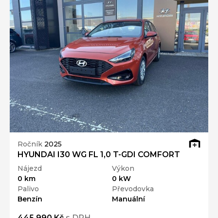
Ročník
2025
HYUNDAI I30 WG FL 1,0 T-GDI COMFORT
Nájezd
Výkon
0 km
0 kW
Palivo
Převodovka
Benzín
Manuální
445 990 Kč
s DPH