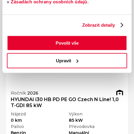
v
Zásadách ochrany osobních údajů
.
Přidat k porovnání
Zobrazit detaily
Povolit vše
Upravit
Ročník
2026
HYUNDAI i30 HB PD PE GO Czech N Line! 1,0
T-GDI 85 kW
Nájezd
Výkon
0 km
85 kW
Palivo
Převodovka
Benzín
Manuální