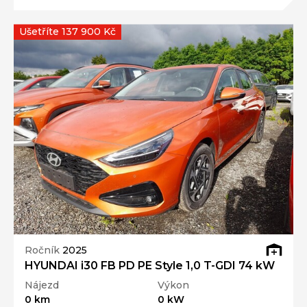
Ušetříte 137 900 Kč
Ročník
2025
HYUNDAI i30 FB PD PE Style 1,0 T-GDI 74 kW
Nájezd
Výkon
0 km
0 kW