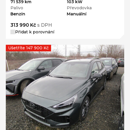
71 539 km
103 kW
Palivo
Převodovka
Benzín
Manuální
313 990 Kč
s DPH
Přidat k porovnání
Ušetříte 147 900 Kč