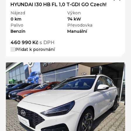
HYUNDAI I30 HB FL 1,0 T-GDI GO Czech!
Nájezd
Výkon
0 km
74 kW
Palivo
Převodovka
Benzín
Manuální
460 990 Kč
s DPH
Přidat k porovnání