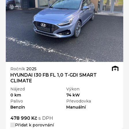
Ročník
2025
HYUNDAI I30 FB FL 1,0 T-GDI SMART
CLIMATE
Nájezd
Výkon
0 km
74 kW
Palivo
Převodovka
Benzín
Manuální
478 990 Kč
s DPH
Přidat k porovnání