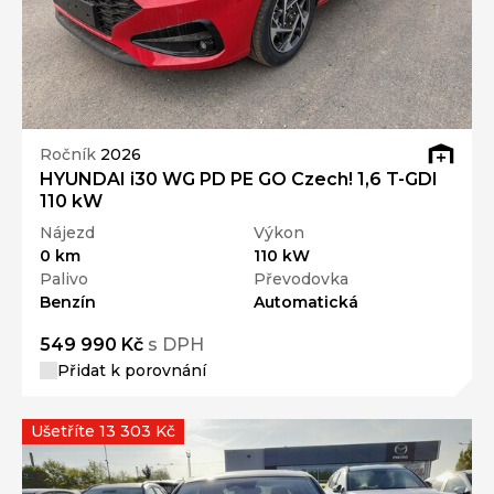
Ročník
2026
HYUNDAI i30 WG PD PE GO Czech! 1,6 T-GDI
110 kW
Nájezd
Výkon
0 km
110 kW
Palivo
Převodovka
Benzín
Automatická
549 990 Kč
s DPH
Přidat k porovnání
Ušetříte 13 303 Kč