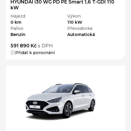
HYUNDAI i30 WG PD PE Smart 1,6 T-GDI 110
kW
Nájezd
Výkon
0 km
110 kW
Palivo
Převodovka
Benzín
Automatická
591 890 Kč
s DPH
Přidat k porovnání