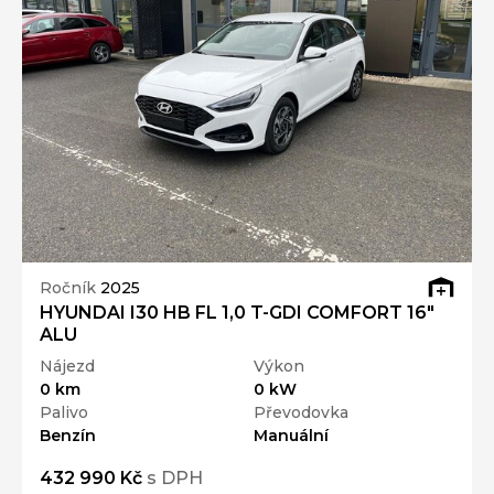
Ročník
2025
HYUNDAI I30 HB FL 1,0 T-GDI COMFORT 16"
ALU
Nájezd
Výkon
0 km
0 kW
Palivo
Převodovka
Benzín
Manuální
432 990 Kč
s DPH