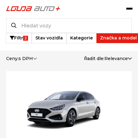
Katalog vozů
129
vozů k dispozici
Filtr
Stav vozidla
Kategorie
Značka a model
2
Ceny:
s DPH
Řadit dle:
Relevance