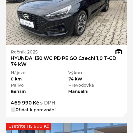
Ročník
2025
HYUNDAI i30 WG PD PE GO Czech! 1,0 T-GDI
74 kW
Nájezd
Výkon
0 km
74 kW
Palivo
Převodovka
Benzín
Manuální
469 990 Kč
s DPH
Přidat k porovnání
Ušetříte 115 900 Kč