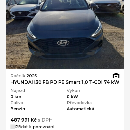
Ročník
2025
HYUNDAI i30 FB PD PE Smart 1,0 T-GDI 74 kW
Nájezd
Výkon
0 km
0 kW
Palivo
Převodovka
Benzín
Automatická
487 991 Kč
s DPH
Přidat k porovnání