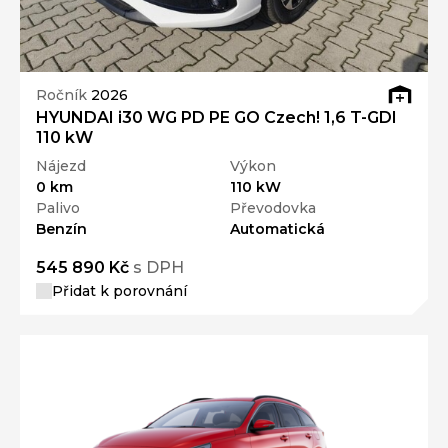
Ročník
2026
HYUNDAI i30 WG PD PE GO Czech! 1,6 T-GDI
110 kW
Nájezd
Výkon
0 km
110 kW
Palivo
Převodovka
Benzín
Automatická
545 890 Kč
s DPH
Přidat k porovnání