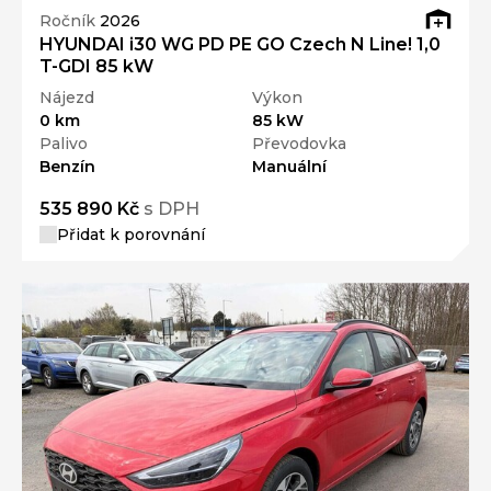
Ročník
2026
HYUNDAI i30 WG PD PE GO Czech N Line! 1,0
T-GDI 85 kW
Nájezd
Výkon
0 km
85 kW
Palivo
Převodovka
Benzín
Manuální
535 890 Kč
s DPH
Přidat k porovnání