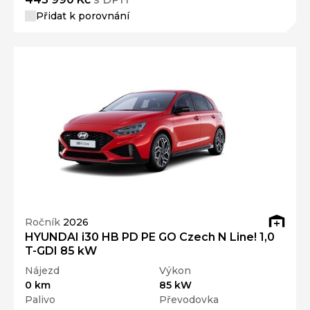
Přidat k porovnání
Ročník
2026
HYUNDAI i30 HB PD PE GO Czech N Line! 1,0
T-GDI 85 kW
Nájezd
Výkon
0 km
85 kW
Palivo
Převodovka