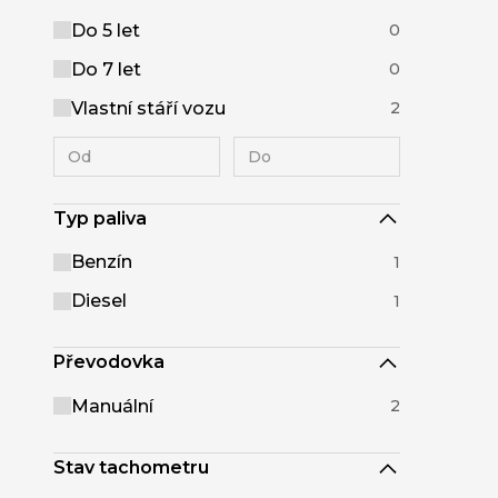
Do 5 let
0
Do 7 let
0
Vlastní stáří vozu
2
Typ paliva
Benzín
1
Diesel
1
Převodovka
Manuální
2
Stav tachometru