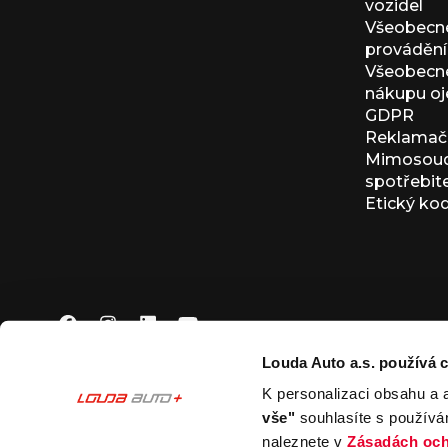
vozidel
Všeobecn
provádění 
Všeobecné
nákupu oj
GDPR
Reklamačn
Mimosoudn
spotřebit
Etický ko
Louda Auto a.s. používá c
K personalizaci obsahu a 
© 2026 Louda Auto a.s.
Všechna práva vyhrazena
vše"
souhlasíte s používá
This site is protected by reCAPTCHA and the Google
Pr
naleznete v
Zásadách och