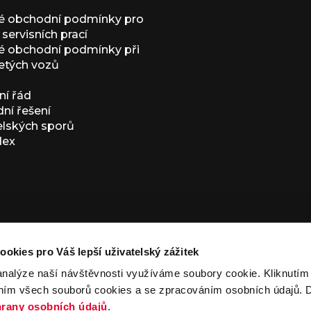
é obchodní podmínky pro
servisních prací
 obchodní podmínky při
etých vozů
í řád
í řešení
elských sporů
dex
ookies pro Váš lepší uživatelský zážitek
analýze naší návštěvnosti využíváme soubory cookie. Kliknutí
ním všech souborů cookies a se zpracováním osobních údajů. D
ivacy Policy
and
Terms of Service
apply.
rany osobních údajů
.