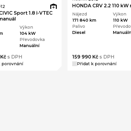
HONDA CRV 2.2 110 kW 
12
VIC Sport 1.8 i-VTEC
Nájezd
Výkon
manuál
171 840 km
110 kW
Palivo
Převodo
Výkon
Diesel
Manuáln
km
104 kW
Převodovka
Manuální
 Kč
s DPH
159 990 Kč
s DPH
k porovnání
Přidat k porovnání