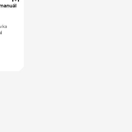
manuál
vka
í