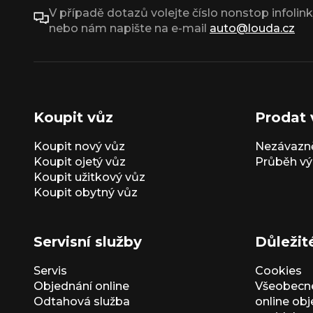
V případě dotazů volejte číslo nonstop infolin
nebo nám napište na e-mail
auto@louda.cz
Koupit vůz
Prodat 
Koupit nový vůz
Nezávazně
Koupit ojetý vůz
Průběh vý
Koupit užitkový vůz
Koupit obytný vůz
Servisní služby
Důležit
Servis
Cookies
Objednání online
Všeobecn
Odtahová služba
online ob