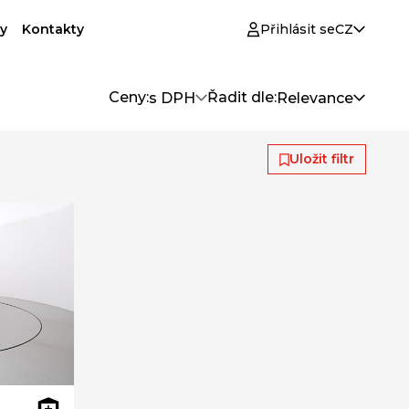
y
Kontakty
Přihlásit se
CZ
Ceny:
Řadit dle:
s DPH
Relevance
Uložit filtr