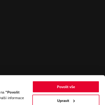
Povolit vše
m na
"Povolit
Zpět nahoru
alší informace
Upravit