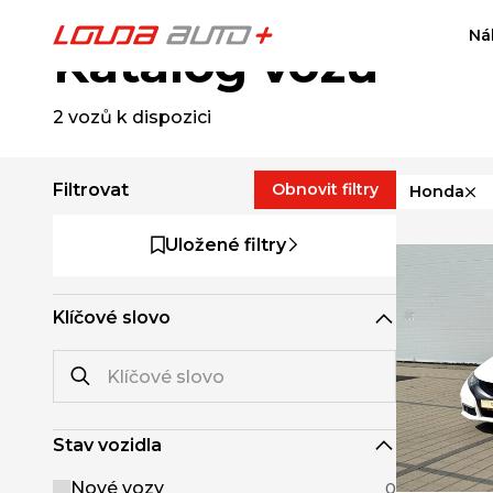
Ná
Katalog vozů
2
vozů k dispozici
Filtrovat
Obnovit filtry
Honda
Uložené filtry
Klíčové slovo
Stav vozidla
Nové vozy
0