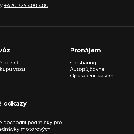
ky
+420 325 400 400
vůz
Pronájem
 ocenit
Carsharing
kupu vozu
Autopůjčovna
Operativní leasing
é odkazy
é obchodní podmínky pro
jednávky motorových