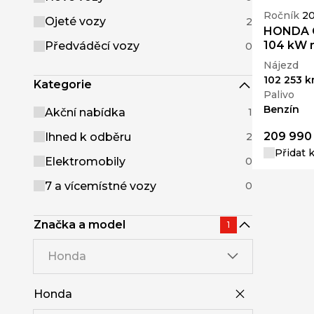
Ročník
20
Ojeté vozy
2
HONDA CI
104 kW 
Předváděcí vozy
0
Nájezd
102 253 
Kategorie
Palivo
Benzín
Akční nabídka
1
209 990
Ihned k odběru
2
Přidat 
Elektromobily
0
7 a vícemístné vozy
0
Značka a model
1
Honda
Honda