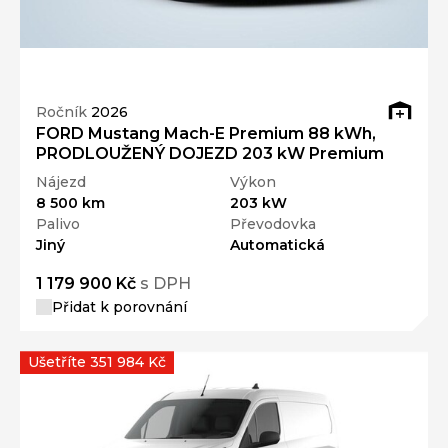
Ročník
2026
FORD Mustang Mach-E Premium 88 kWh,
PRODLOUŽENÝ DOJEZD 203 kW Premium
Nájezd
Výkon
8 500 km
203 kW
Palivo
Převodovka
Jiný
Automatická
1 179 900 Kč
s DPH
Přidat k porovnání
Ušetříte 351 984 Kč