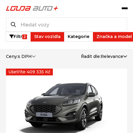
Katalog vozů
76
vozů k dispozici
Filtr
Stav vozidla
Kategorie
Značka a model
2
Ceny:
s DPH
Řadit dle:
Relevance
Ušetříte 409 335 Kč