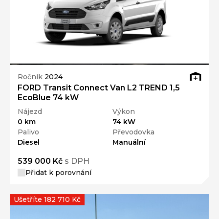
Ročník
2024
FORD Transit Connect Van L2 TREND 1,5
EcoBlue 74 kW
Nájezd
Výkon
0 km
74 kW
Palivo
Převodovka
Diesel
Manuální
539 000 Kč
s DPH
Přidat k porovnání
Ušetříte 182 710 Kč