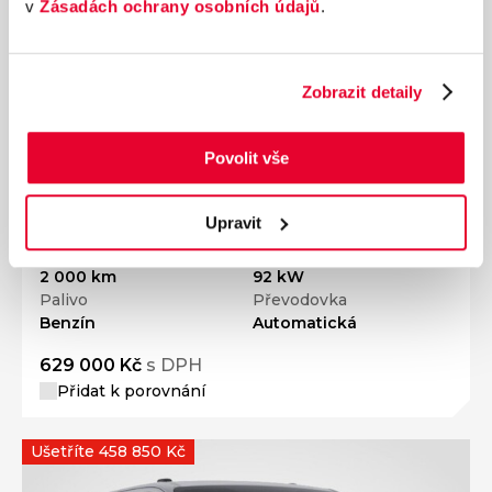
v
Zásadách ochrany osobních údajů
.
Zobrazit detaily
Povolit vše
Ročník
2026
FORD Puma 1,0 Bluecruise Edition, 92 kW
Upravit
Nájezd
Výkon
2 000 km
92 kW
Palivo
Převodovka
Benzín
Automatická
629 000 Kč
s DPH
Přidat k porovnání
Ušetříte 458 850 Kč