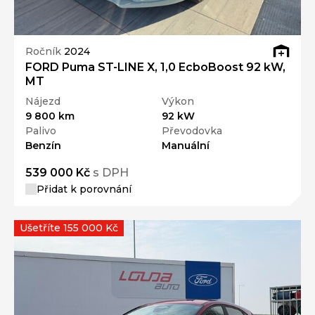
Ročník
2024
FORD Puma ST-LINE X, 1,0 EcboBoost 92 kW,
MT
Nájezd
Výkon
9 800 km
92 kW
Palivo
Převodovka
Benzín
Manuální
539 000 Kč
s DPH
Přidat k porovnání
Ušetříte 155 000 Kč