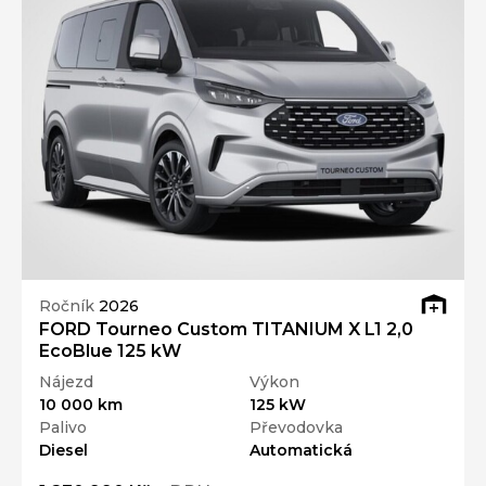
Ročník
2026
FORD Tourneo Custom TITANIUM X L1 2,0
EcoBlue 125 kW
Nájezd
Výkon
10 000 km
125 kW
Palivo
Převodovka
Diesel
Automatická