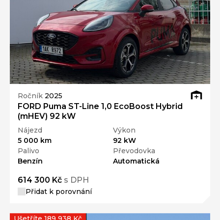
Ročník
2025
FORD Puma ST-Line 1,0 EcoBoost Hybrid
(mHEV) 92 kW
Nájezd
Výkon
5 000 km
92 kW
Palivo
Převodovka
Benzín
Automatická
614 300 Kč
s DPH
Přidat k porovnání
Ušetříte 189 938 Kč