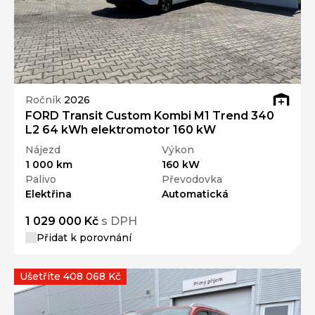
Ročník
2026
FORD Transit Custom Kombi M1 Trend 340
L2 64 kWh elektromotor 160 kW
Nájezd
Výkon
1 000 km
160 kW
Palivo
Převodovka
Elektřina
Automatická
1 029 000 Kč
s DPH
Přidat k porovnání
Ušetříte 408 068 Kč