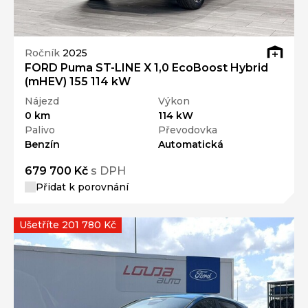
Ročník
2025
FORD Puma ST-LINE X 1,0 EcoBoost Hybrid
(mHEV) 155 114 kW
Nájezd
Výkon
0 km
114 kW
Palivo
Převodovka
Benzín
Automatická
679 700 Kč
s DPH
Přidat k porovnání
Ušetříte 201 780 Kč