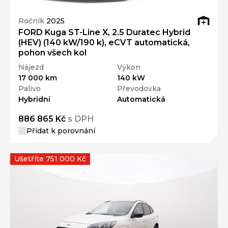
Ročník
2025
FORD Kuga ST-Line X, 2.5 Duratec Hybrid
(HEV) (140 kW/190 k), eCVT automatická,
pohon všech kol
Nájezd
Výkon
17 000 km
140 kW
Palivo
Převodovka
Hybridní
Automatická
886 865 Kč
s DPH
Přidat k porovnání
Ušetříte 751 000 Kč