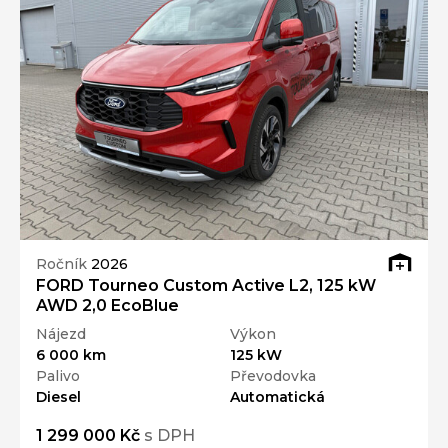
Ročník
2026
FORD Tourneo Custom Active L2, 125 kW
AWD 2,0 EcoBlue
Nájezd
Výkon
6 000 km
125 kW
Palivo
Převodovka
Diesel
Automatická
1 299 000 Kč
s DPH