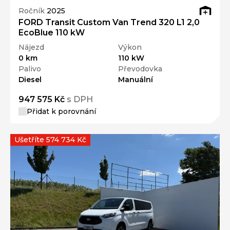
Ročník
2025
FORD Transit Custom Van Trend 320 L1 2,0
EcoBlue 110 kW
Nájezd
Výkon
0 km
110 kW
Palivo
Převodovka
Diesel
Manuální
947 575 Kč
s DPH
Přidat k porovnání
Ušetříte 574 734 Kč