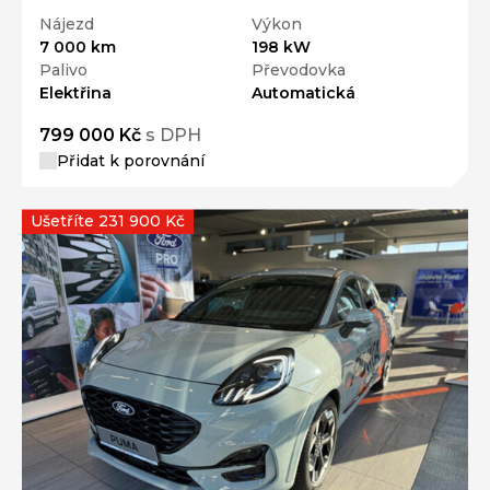
Nájezd
Výkon
7 000 km
198 kW
Palivo
Převodovka
Elektřina
Automatická
799 000 Kč
s DPH
Přidat k porovnání
Ušetříte 231 900 Kč