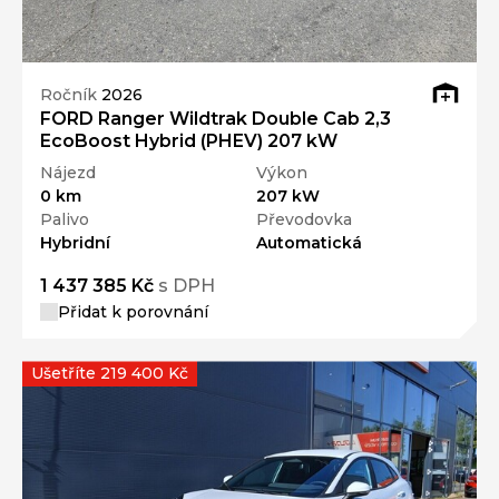
Ročník
2026
FORD Ranger Wildtrak Double Cab 2,3
EcoBoost Hybrid (PHEV) 207 kW
Nájezd
Výkon
0 km
207 kW
Palivo
Převodovka
Hybridní
Automatická
1 437 385 Kč
s DPH
Přidat k porovnání
Ušetříte 219 400 Kč