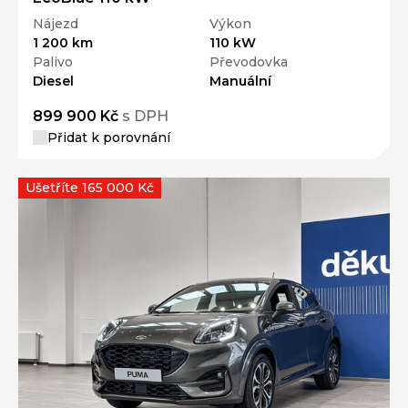
Nájezd
Výkon
1 200 km
110 kW
Palivo
Převodovka
Diesel
Manuální
899 900 Kč
s DPH
Přidat k porovnání
Ušetříte 165 000 Kč