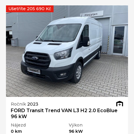
Ušetříte 205 690 Kč
Ročník
2023
FORD Transit Trend VAN L3 H2 2.0 EcoBlue
96 kW
Nájezd
Výkon
0 km
96 kW