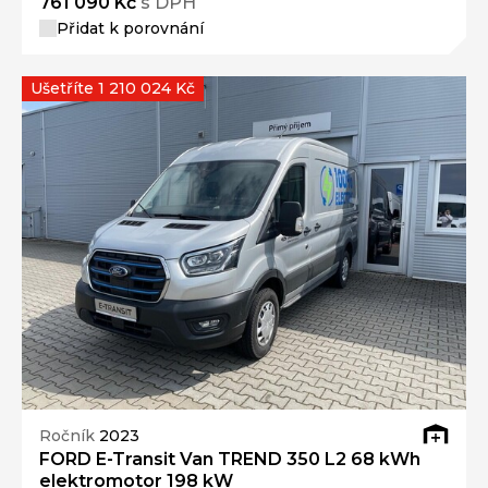
761 090 Kč
s DPH
Přidat k porovnání
Ušetříte 1 210 024 Kč
Ročník
2023
FORD E-Transit Van TREND 350 L2 68 kWh
elektromotor 198 kW