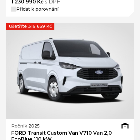
1 230 990 Kč
s DPH
Přidat k porovnání
Ušetříte 319 659 Kč
Ročník
2025
FORD Transit Custom Van V710 Van 2,0
EcoBlue 110 kW