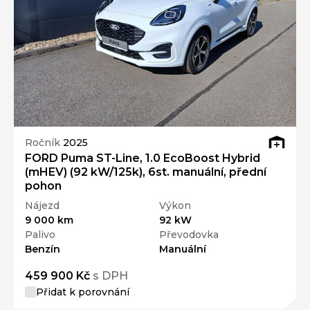
Ročník
2025
FORD Puma ST-Line, 1.0 EcoBoost Hybrid
(mHEV) (92 kW/125k), 6st. manuální, přední
pohon
Nájezd
Výkon
9 000 km
92 kW
Palivo
Převodovka
Benzín
Manuální
459 900 Kč
s DPH
Přidat k porovnání