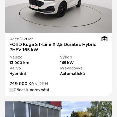
Ročník
2023
FORD Kuga ST-Line X 2,5 Duratec Hybrid
PHEV 165 kW
Nájezd
Výkon
13 000 km
165 kW
Palivo
Převodovka
Hybridní
Automatická
749 000 Kč
s DPH
Přidat k porovnání