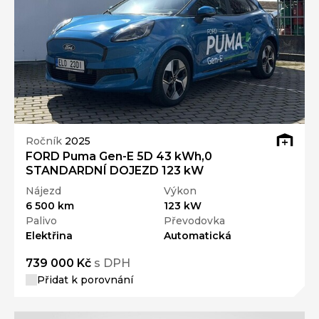
Ročník
2025
FORD Puma Gen-E 5D 43 kWh,0
STANDARDNÍ DOJEZD 123 kW
Nájezd
Výkon
6 500 km
123 kW
Palivo
Převodovka
Elektřina
Automatická
739 000 Kč
s DPH
Přidat k porovnání