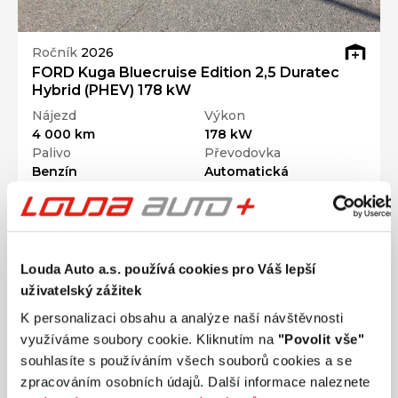
Ročník
2026
FORD Kuga Bluecruise Edition 2,5 Duratec
Hybrid (PHEV) 178 kW
Nájezd
Výkon
4 000 km
178 kW
Palivo
Převodovka
Benzín
Automatická
899 900 Kč
s DPH
Přidat k porovnání
Louda Auto a.s. používá cookies pro Váš lepší
Ušetříte 232 500 Kč
uživatelský zážitek
K personalizaci obsahu a analýze naší návštěvnosti
využíváme soubory cookie. Kliknutím na
"Povolit vše"
souhlasíte s používáním všech souborů cookies a se
zpracováním osobních údajů. Další informace naleznete