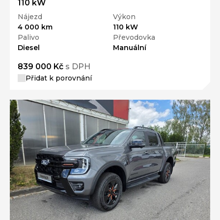
110 kW
Nájezd
Výkon
4 000 km
110 kW
Palivo
Převodovka
Diesel
Manuální
839 000 Kč
s DPH
Přidat k porovnání