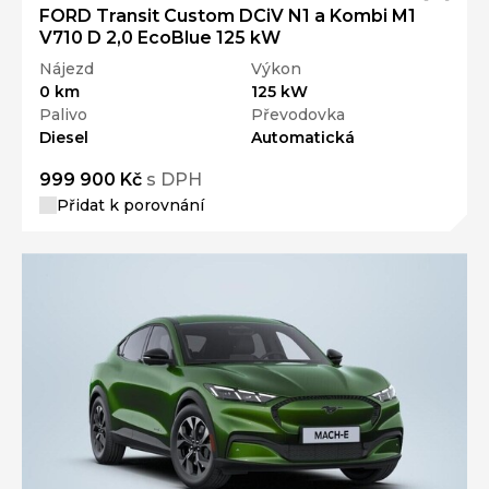
FORD Transit Custom DCiV N1 a Kombi M1
V710 D 2,0 EcoBlue 125 kW
Nájezd
Výkon
0 km
125 kW
Palivo
Převodovka
Diesel
Automatická
999 900 Kč
s DPH
Přidat k porovnání