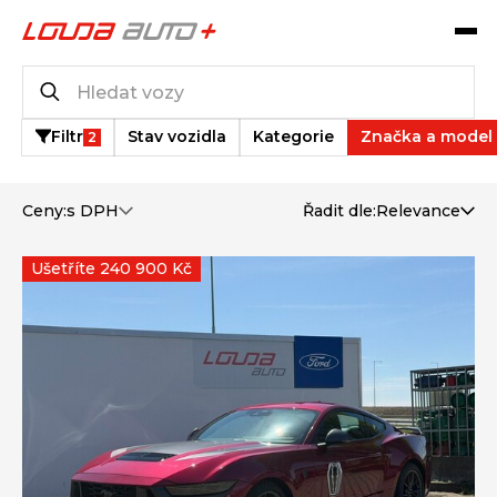
Katalog vozů
2
vozů k dispozici
Filtr
Stav vozidla
Kategorie
Značka a model
2
Ceny:
s DPH
Řadit dle:
Relevance
Ušetříte 240 900 Kč