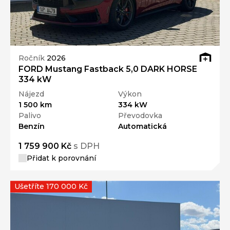
Ročník
2026
FORD Mustang Fastback 5,0 DARK HORSE
334 kW
Nájezd
Výkon
1 500 km
334 kW
Palivo
Převodovka
Benzín
Automatická
1 759 900 Kč
s DPH
Přidat k porovnání
Ušetříte 170 000 Kč