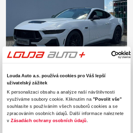
Ročník
2026
Louda Auto a.s. používá cookies pro Váš lepší
FORD Mustang Fastback 5.0 Ti-VCT V8 GT
328 kW
uživatelský zážitek
Nájezd
Výkon
K personalizaci obsahu a analýze naší návštěvnosti
0 km
328 kW
využíváme soubory cookie. Kliknutím na
"Povolit vše"
Palivo
Převodovka
souhlasíte s používáním všech souborů cookies a se
Benzín
Manuální
zpracováním osobních údajů. Další informace naleznete
1 531 900 Kč
s DPH
v
Zásadách ochrany osobních údajů
.
Přidat k porovnání