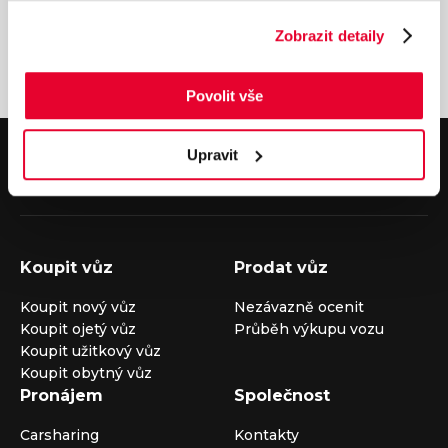
Zobrazit detaily
Povolit vše
V případě dotazů volejte číslo nonstop infolinky
Upravit
+420 325 400 400
nebo nám napište na e-mail
auto@louda.cz
Koupit vůz
Prodat vůz
Koupit nový vůz
Nezávazně ocenit
Koupit ojetý vůz
Průběh výkupu vozu
Koupit užitkový vůz
Koupit obytný vůz
Pronájem
Společnost
Carsharing
Kontakty