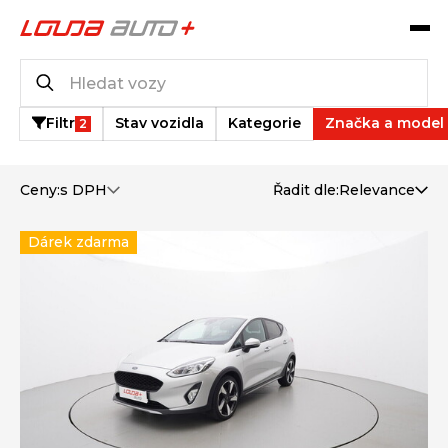
Katalog vozů
3
vozů k dispozici
Filtr
Stav vozidla
Kategorie
Značka a model
2
Ceny:
s DPH
Řadit dle:
Relevance
Dárek zdarma