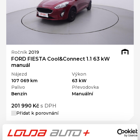
Ročník
2019
FORD FIESTA Cool&Connect 1.1 63 kW
manuál
Nájezd
Výkon
107 069 km
63 kW
Palivo
Převodovka
Benzín
Manuální
201 990 Kč
s DPH
Přidat k porovnání
Dárek zdarma