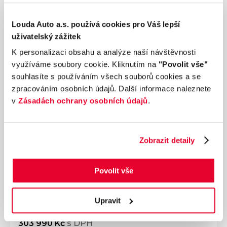
Louda Auto a.s. používá cookies pro Váš lepší
uživatelský zážitek
K personalizaci obsahu a analýze naší návštěvnosti
využíváme soubory cookie. Kliknutím na
"Povolit vše"
souhlasíte s používáním všech souborů cookies a se
zpracováním osobních údajů. Další informace naleznete
v
Zásadách ochrany osobních údajů
.
Zobrazit detaily
Ročník
2020
FORD FIESTA Active 1.0 69 kW manuál
Povolit vše
Nájezd
Výkon
117 716 km
69 kW
Palivo
Převodovka
Upravit
Benzín
Manuální
303 990 Kč
s DPH