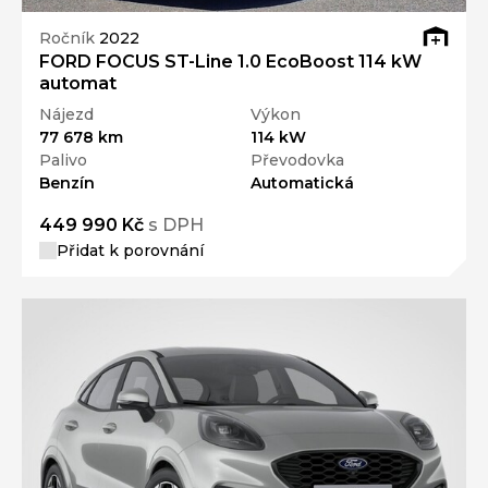
Ročník
2022
FORD FOCUS ST-Line 1.0 EcoBoost 114 kW
automat
Nájezd
Výkon
77 678 km
114 kW
Palivo
Převodovka
Benzín
Automatická
449 990 Kč
s DPH
Přidat k porovnání