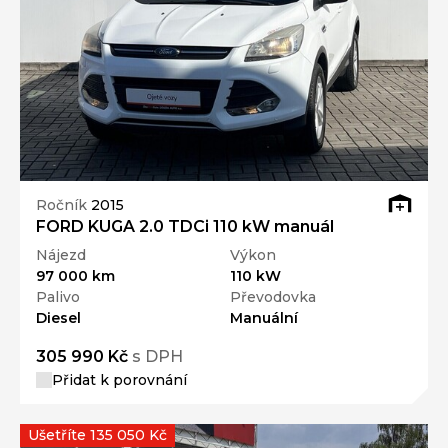
Ročník
2015
FORD KUGA 2.0 TDCi 110 kW manuál
Nájezd
Výkon
97 000 km
110 kW
Palivo
Převodovka
Diesel
Manuální
305 990 Kč
s DPH
Přidat k porovnání
Ušetříte 135 050 Kč