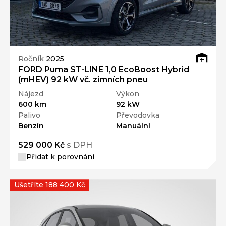
Ročník
2025
FORD Puma ST-LINE 1,0 EcoBoost Hybrid
(mHEV) 92 kW vč. zimních pneu
Nájezd
Výkon
600 km
92 kW
Palivo
Převodovka
Benzín
Manuální
529 000 Kč
s DPH
Přidat k porovnání
Ušetříte 188 400 Kč