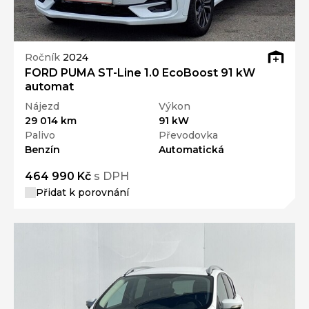
Ročník
2024
FORD PUMA ST-Line 1.0 EcoBoost 91 kW
automat
Nájezd
Výkon
29 014 km
91 kW
Palivo
Převodovka
Benzín
Automatická
464 990 Kč
s DPH
Přidat k porovnání