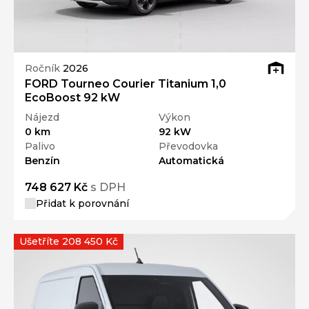
Ročník
2026
FORD Tourneo Courier Titanium 1,0
EcoBoost 92 kW
Nájezd
Výkon
0 km
92 kW
Palivo
Převodovka
Benzín
Automatická
748 627 Kč
s DPH
Přidat k porovnání
Ušetříte 208 450 Kč