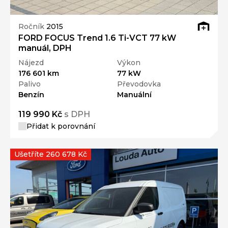
Ročník
2015
FORD FOCUS Trend 1.6 Ti-VCT 77 kW
manuál, DPH
Nájezd
Výkon
176 601 km
77 kW
Palivo
Převodovka
Benzín
Manuální
119 990 Kč
s DPH
Přidat k porovnání
Ušetříte 260 678 Kč