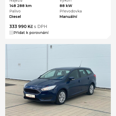
Nájezd
Výkon
148 288 km
88 kW
Palivo
Převodovka
Diesel
Manuální
333 990 Kč
s DPH
Přidat k porovnání