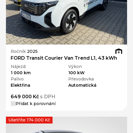
Ročník
2025
FORD Transit Courier Van Trend L1, 43 kWh
Nájezd
Výkon
1 000 km
100 kW
Palivo
Převodovka
Elektřina
Automatická
649 000 Kč
s DPH
Přidat k porovnání
Ušetříte 174 000 Kč