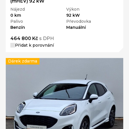
(mHEV) 92 kW
Nájezd
Výkon
0 km
92 kW
Palivo
Převodovka
Benzín
Manuální
464 800 Kč
s DPH
Přidat k porovnání
Dárek zdarma