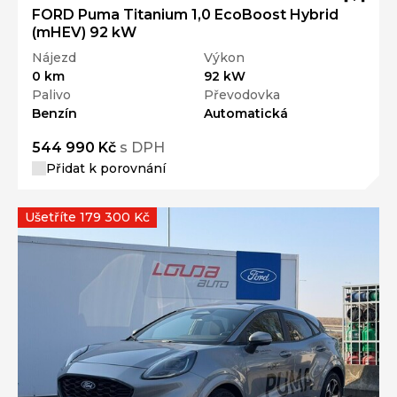
FORD Puma Titanium 1,0 EcoBoost Hybrid
(mHEV) 92 kW
Nájezd
Výkon
0 km
92 kW
Palivo
Převodovka
Benzín
Automatická
544 990 Kč
s DPH
Přidat k porovnání
Ušetříte 179 300 Kč