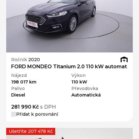
Ročník
2020
FORD MONDEO Titanium 2.0 110 kW automat
Nájezd
Výkon
198 017 km
110 kW
Palivo
Převodovka
Diesel
Automatická
281 990 Kč
s DPH
Přidat k porovnání
Ušetříte 207 478 Kč