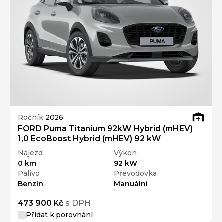
Ročník
2026
FORD Puma Titanium 92kW Hybrid (mHEV)
1,0 EcoBoost Hybrid (mHEV) 92 kW
Nájezd
Výkon
0 km
92 kW
Palivo
Převodovka
Benzín
Manuální
473 900 Kč
s DPH
Přidat k porovnání