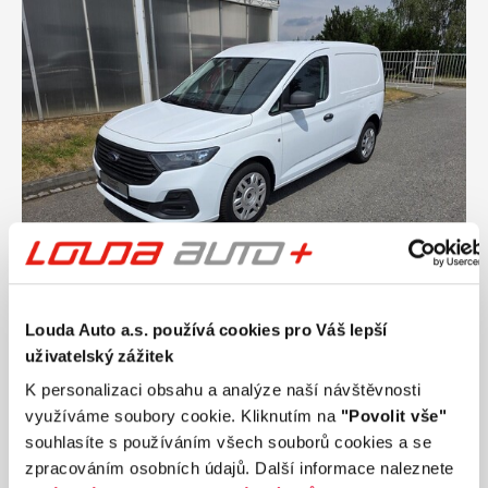
Louda Auto a.s. používá cookies pro Váš lepší
Ročník
2025
uživatelský zážitek
FORD Transit Connect Van Trend 2,0 EcoBlue
75 kW
K personalizaci obsahu a analýze naší návštěvnosti
Nájezd
Výkon
využíváme soubory cookie. Kliknutím na
"Povolit vše"
50 km
75 kW
souhlasíte s používáním všech souborů cookies a se
Palivo
Převodovka
zpracováním osobních údajů. Další informace naleznete
Diesel
Manuální