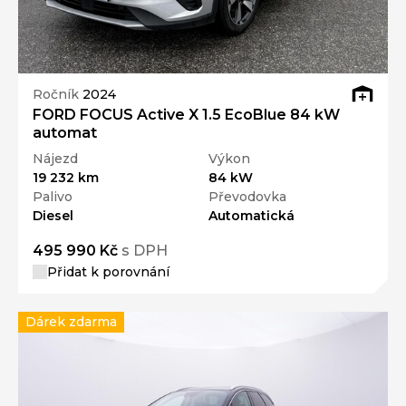
Ročník
2024
FORD FOCUS Active X 1.5 EcoBlue 84 kW
automat
Nájezd
Výkon
19 232 km
84 kW
Palivo
Převodovka
Diesel
Automatická
495 990 Kč
s DPH
Přidat k porovnání
Dárek zdarma