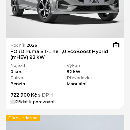
Ročník
2026
FORD Puma ST-Line 1,0 EcoBoost Hybrid
(mHEV) 92 kW
Nájezd
Výkon
0 km
92 kW
Palivo
Převodovka
Benzín
Manuální
722 900 Kč
s DPH
Přidat k porovnání
Dárek zdarma