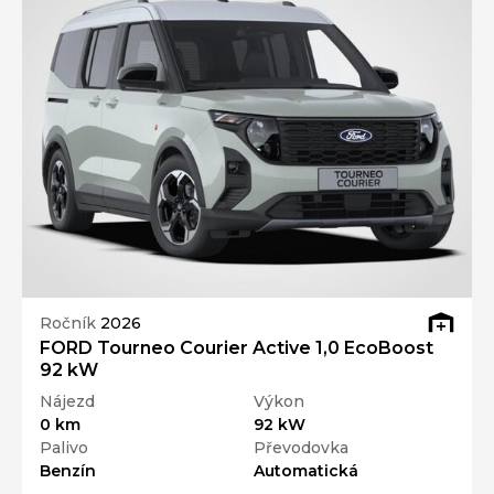
Ročník
2026
FORD Tourneo Courier Active 1,0 EcoBoost
92 kW
Nájezd
Výkon
0 km
92 kW
Palivo
Převodovka
Benzín
Automatická