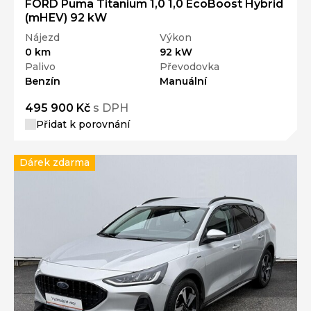
FORD Puma Titanium 1,0 1,0 EcoBoost Hybrid
(mHEV) 92 kW
Nájezd
Výkon
0 km
92 kW
Palivo
Převodovka
Benzín
Manuální
495 900 Kč
s DPH
Přidat k porovnání
Dárek zdarma