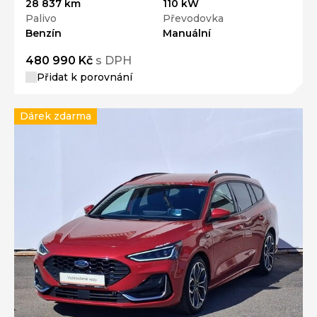
28 837 km
110 kW
Palivo
Převodovka
Benzín
Manuální
480 990 Kč
s DPH
Přidat k porovnání
Dárek zdarma