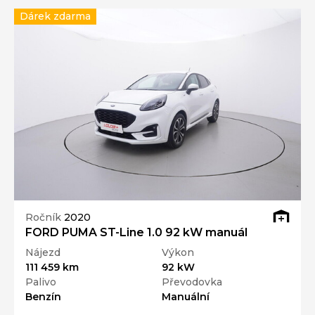
Dárek zdarma
Ročník
2020
FORD PUMA ST-Line 1.0 92 kW manuál
Nájezd
Výkon
111 459 km
92 kW
Palivo
Převodovka
Benzín
Manuální