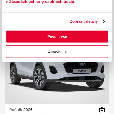
v
Zásadách ochrany osobních údajů
.
584 900 Kč
s DPH
Přidat k porovnání
Zobrazit detaily
Ušetříte 150 000 Kč
Povolit vše
Upravit
Ročník
2026