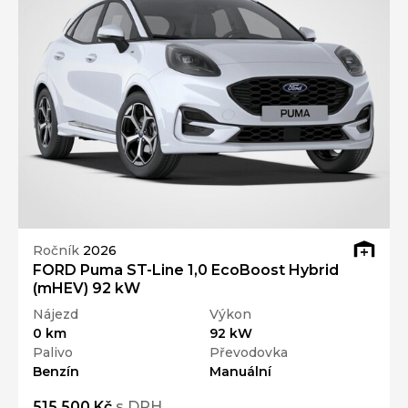
Ročník
2026
FORD Puma ST-Line 1,0 EcoBoost Hybrid
(mHEV) 92 kW
Nájezd
Výkon
0 km
92 kW
Palivo
Převodovka
Benzín
Manuální
515 500 Kč
s DPH