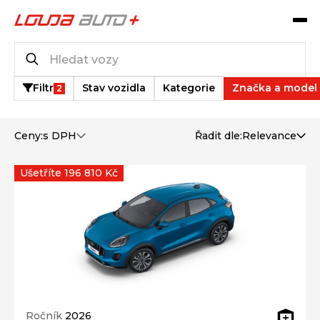
Katalog vozů
176
vozů k dispozici
Filtr
Stav vozidla
Kategorie
Značka a model
2
Ceny:
s DPH
Řadit dle:
Relevance
Ušetříte 196 810 Kč
Ročník
2026