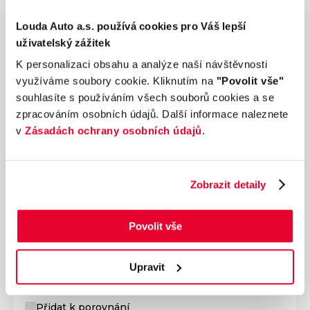
Louda Auto a.s. používá cookies pro Váš lepší
uživatelský zážitek
K personalizaci obsahu a analýze naší návštěvnosti
využíváme soubory cookie. Kliknutím na
"Povolit vše"
souhlasíte s používáním všech souborů cookies a se
zpracováním osobních údajů. Další informace naleznete
v
Zásadách ochrany osobních údajů
.
Zobrazit detaily
Ročník
2024
FIAT 500X 1.2 MultiJet 70 kW manuál, DPH
Nájezd
Výkon
Povolit vše
11 km
70 kW
Palivo
Převodovka
Diesel
Manuální
Upravit
368 600 Kč
s DPH
Přidat k porovnání