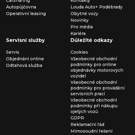
Carsharing
Kontakty
Autopůjčovna
Louda Auto+ Poděbrady
Operativní leasing
Obytné vozy
Novinky
Pro média
Kariéra
Servisní služby
Důležité odkazy
Servis
Cookies
Objednání online
Všeobecné obchodní
podmínky pro online
Odtahová služba
objednávky motorových
vozidel
Všeobecné obchodní
podmínky pro provádění
servisních prací
Všeobecné obchodní
podmínky při nákupu
ojetých vozů
GDPR
Reklamační řád
Mimosoudní řešení