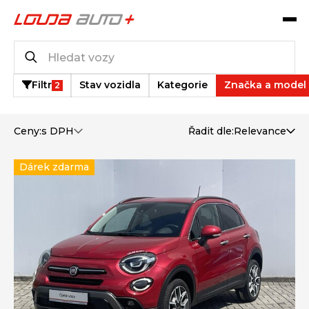
Katalog vozů
3
vozů k dispozici
Filtr
Stav vozidla
Kategorie
Značka a model
2
Ceny:
s DPH
Řadit dle:
Relevance
Dárek zdarma