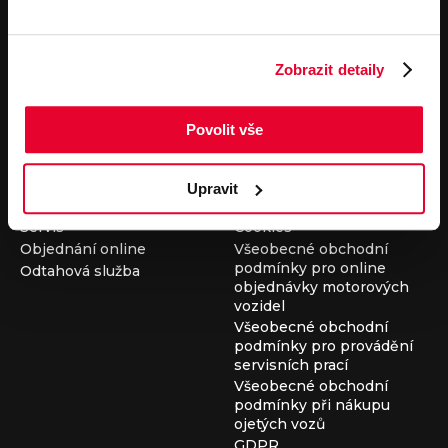
Pronájem
Společnost
Carsharing
Kontakty
Zobrazit detaily
Autopůjčovna
Louda Auto+ Poděbrady
Operativní leasing
Obytné vozy
Novinky
Povolit vše
Pro média
Kariéra
Servisní služby
Důležité odkazy
Upravit
Servis
Cookies
Objednání online
Všeobecné obchodní
podmínky pro online
Odtahová služba
objednávky motorových
vozidel
Všeobecné obchodní
podmínky pro provádění
servisních prací
Všeobecné obchodní
podmínky při nákupu
ojetých vozů
GDPR