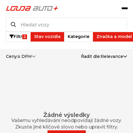
Katalog vozů
0
vozů k dispozici
Filtr
Stav vozidla
Kategorie
Značka a model
2
Ceny:
s DPH
Řadit dle:
Relevance
Žádné výsledky
Vašemu vyhledávání neodpovídají žádné vozy.
Zkuste jiné klíčové slovo nebo upravit filtry.