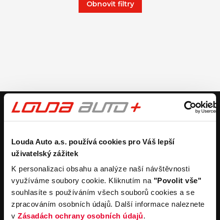
Obnovit filtry
V případě dotazů volejte číslo nonstop infolinky
+420 325 400 400
nebo nám napište na e-mail
auto@louda.cz
Louda Auto a.s. používá cookies pro Váš lepší
uživatelský zážitek
Koupit vůz
Prodat vůz
K personalizaci obsahu a analýze naší návštěvnosti
využíváme soubory cookie. Kliknutím na
"Povolit vše"
Koupit nový vůz
Nezávazně ocenit
souhlasíte s používáním všech souborů cookies a se
Koupit ojetý vůz
Průběh výkupu vozu
zpracováním osobních údajů. Další informace naleznete
Koupit užitkový vůz
v
Zásadách ochrany osobních údajů
.
Koupit obytný vůz