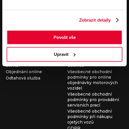
Pronájem
Společnost
Carsharing
Kontakty
Zobrazit detaily
Autopůjčovna
Louda Auto+ Poděbrady
Operativní leasing
Obytné vozy
Novinky
Povolit vše
Pro média
Kariéra
Servisní služby
Důležité odkazy
Upravit
Servis
Cookies
Objednání online
Všeobecné obchodní
podmínky pro online
Odtahová služba
objednávky motorových
vozidel
Všeobecné obchodní
podmínky pro provádění
servisních prací
Všeobecné obchodní
podmínky při nákupu
ojetých vozů
GDPR