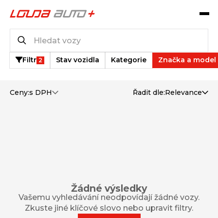
Katalog vozů
0
vozů k dispozici
Filtr
Stav vozidla
Kategorie
Značka a model
2
Ceny:
s DPH
Řadit dle:
Relevance
Žádné výsledky
Vašemu vyhledávání neodpovídají žádné vozy.
Zkuste jiné klíčové slovo nebo upravit filtry.