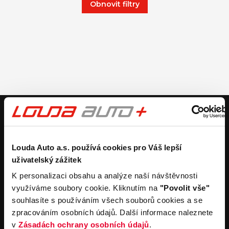
Obnovit filtry
V případě dotazů volejte číslo nonstop infolinky
+420 325 400 400
nebo nám napište na e-mail
auto@louda.cz
Louda Auto a.s. používá cookies pro Váš lepší
uživatelský zážitek
Koupit vůz
Prodat vůz
K personalizaci obsahu a analýze naší návštěvnosti
využíváme soubory cookie. Kliknutím na
"Povolit vše"
Koupit nový vůz
Nezávazně ocenit
souhlasíte s používáním všech souborů cookies a se
Koupit ojetý vůz
Průběh výkupu vozu
zpracováním osobních údajů. Další informace naleznete
Koupit užitkový vůz
v
Zásadách ochrany osobních údajů
.
Koupit obytný vůz