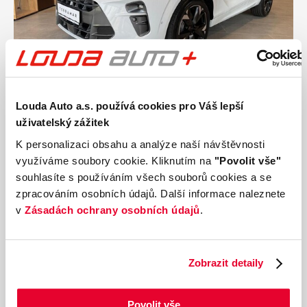
Louda Auto a.s. používá cookies pro Váš lepší
Ročník
2026
uživatelský zážitek
CUPRA Terramar 2.0 TSI 4WD 150 kW
K personalizaci obsahu a analýze naší návštěvnosti
Nájezd
Výkon
využíváme soubory cookie. Kliknutím na
"Povolit vše"
0 km
150 kW
souhlasíte s používáním všech souborů cookies a se
Palivo
Převodovka
zpracováním osobních údajů. Další informace naleznete
Benzín
Automatická
v
Zásadách ochrany osobních údajů
.
1 099 000 Kč
s DPH
Přidat k porovnání
Zobrazit detaily
Povolit vše