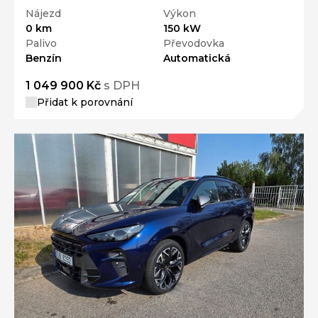
Nájezd
Výkon
0 km
150 kW
Palivo
Převodovka
Benzín
Automatická
1 049 900 Kč
s DPH
Přidat k porovnání