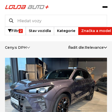
Katalog vozů
9
vozů k dispozici
Filtr
Stav vozidla
Kategorie
Značka a model
2
Ceny:
s DPH
Řadit dle:
Relevance