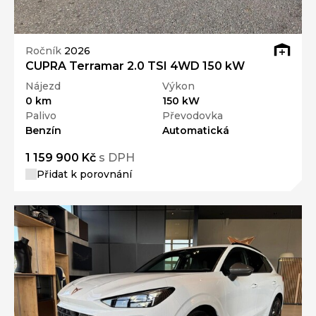
Ročník
2026
CUPRA Terramar 2.0 TSI 4WD 150 kW
Nájezd
Výkon
0 km
150 kW
Palivo
Převodovka
Benzín
Automatická
1 159 900 Kč
s DPH
Přidat k porovnání