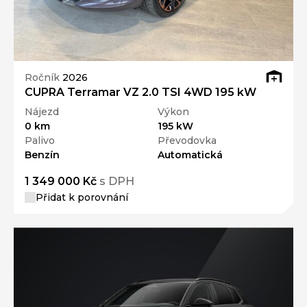
Ročník
2026
CUPRA Terramar VZ 2.0 TSI 4WD 195 kW
Nájezd
Výkon
0 km
195 kW
Palivo
Převodovka
Benzín
Automatická
1 349 000 Kč
s DPH
Přidat k porovnání