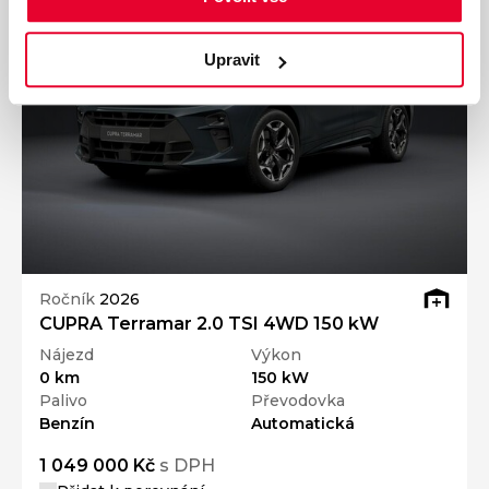
Upravit
Ročník
2026
CUPRA Terramar 2.0 TSI 4WD 150 kW
Nájezd
Výkon
0 km
150 kW
Palivo
Převodovka
Benzín
Automatická
1 049 000 Kč
s DPH