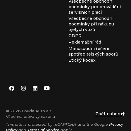
Všeobecné obchodní
podmínky pro provádění
servisních prací
Všeobecné obchodní
podmínky při nákupu
ojetých vozů
GDPR
Reklamační řád
Mimosoudní řešení
spotřebitelských sporů
Etický kodex
© 2026 Louda Auto a.s.
Zpět nahoru
Všechna práva vyhrazena
This site is protected by reCAPTCHA and the Google
Privacy
Policy
and
Terms of Service
apply.