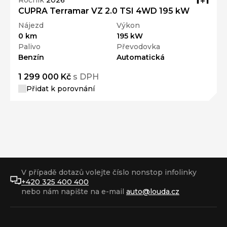
CUPRA Terramar VZ 2.0 TSI 4WD 195 kW
Nájezd
Výkon
0 km
195 kW
Palivo
Převodovka
Benzín
Automatická
1 299 000 Kč
s DPH
Přidat k porovnání
V případě dotazů volejte číslo nonstop infolinky
+420 325 400 400
nebo nám napište na e-mail
auto@louda.cz