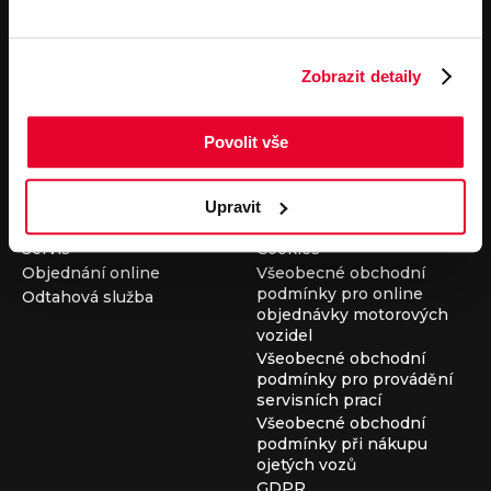
Pronájem
Společnost
Carsharing
Kontakty
Zobrazit detaily
Autopůjčovna
Louda Auto+ Poděbrady
Operativní leasing
Obytné vozy
Novinky
Povolit vše
Pro média
Kariéra
Servisní služby
Důležité odkazy
Upravit
Servis
Cookies
Objednání online
Všeobecné obchodní
podmínky pro online
Odtahová služba
objednávky motorových
vozidel
Všeobecné obchodní
podmínky pro provádění
servisních prací
Všeobecné obchodní
podmínky při nákupu
ojetých vozů
GDPR