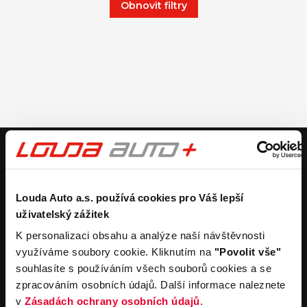
Obnovit filtry
V případě dotazů volejte číslo nonstop infolinky
+420 325 400 400
nebo nám napište na e-mail
auto@louda.cz
Louda Auto a.s. používá cookies pro Váš lepší
uživatelský zážitek
Koupit vůz
Prodat vůz
K personalizaci obsahu a analýze naší návštěvnosti
využíváme soubory cookie. Kliknutím na
"Povolit vše"
Koupit nový vůz
Nezávazně ocenit
souhlasíte s používáním všech souborů cookies a se
Koupit ojetý vůz
Průběh výkupu vozu
zpracováním osobních údajů. Další informace naleznete
Koupit užitkový vůz
v
Zásadách ochrany osobních údajů
.
Koupit obytný vůz