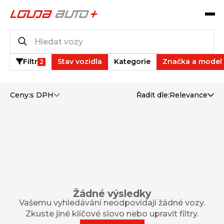
Katalog vozů
0
vozů k dispozici
Filtr
Stav vozidla
Kategorie
Značka a model
2
Ceny:
s DPH
Řadit dle:
Relevance
Žádné výsledky
Vašemu vyhledávání neodpovídají žádné vozy.
Zkuste jiné klíčové slovo nebo upravit filtry.